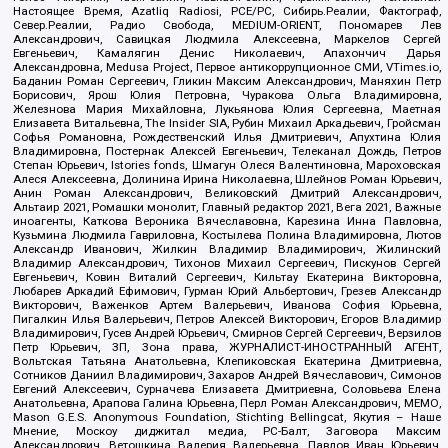
Настоящее Время, Azatliq Radiosi, PCE/PC, Сибирь.Реалии, Фактограф,
Север.Реалии, Радио Свобода, MEDIUM-ORIENT, Пономарев Лев
Александрович, Савицкая Людмила Алексеевна, Маркелов Сергей
Евгеньевич, Камалягин Денис Николаевич, Апахончич Дарья
Александровна, Medusa Project, Первое антикоррупционное СМИ, VTimes.io,
Баданин Роман Сергеевич, Гликин Максим Александрович, Маняхин Петр
Борисович, Ярош Юлия Петровна, Чуракова Ольга Владимировна,
Железнова Мария Михайловна, Лукьянова Юлия Сергеевна, Маетная
Елизавета Витальевна, The Insider SIA, Рубин Михаил Аркадьевич, Гройсман
Софья Романовна, Рождественский Илья Дмитриевич, Апухтина Юлия
Владимировна, Постернак Алексей Евгеньевич, Телеканал Дождь, Петров
Степан Юрьевич, Istories fonds, Шмагун Олеся Валентиновна, Мароховская
Алеся Алексеевна, Долинина Ирина Николаевна, Шлейнов Роман Юрьевич,
Анин Роман Александрович, Великовский Дмитрий Александрович,
Альтаир 2021, Ромашки монолит, Главный редактор 2021, Вега 2021, Важные
иноагенты, Каткова Вероника Вячеславовна, Карезина Инна Павловна,
Кузьмина Людмила Гавриловна, Костылева Полина Владимировна, Лютов
Александр Иванович, Жилкин Владимир Владимирович, Жилинский
Владимир Александрович, Тихонов Михаил Сергеевич, Пискунов Сергей
Евгеньевич, Ковин Виталий Сергеевич, Кильтау Екатерина Викторовна,
Любарев Аркадий Ефимович, Гурман Юрий Альбертович, Грезев Александр
Викторович, Важенков Артем Валерьевич, Иванова София Юрьевна,
Пигалкин Илья Валерьевич, Петров Алексей Викторович, Егоров Владимир
Владимирович, Гусев Андрей Юрьевич, Смирнов Сергей Сергеевич, Верзилов
Петр Юрьевич, ЗП, Зона права, ЖУРНАЛИСТ-ИНОСТРАННЫЙ АГЕНТ,
Вольтская Татьяна Анатольевна, Клепиковская Екатерина Дмитриевна,
Сотников Даниил Владимирович, Захаров Андрей Вячеславович, Симонов
Евгений Алексеевич, Сурначева Елизавета Дмитриевна, Соловьева Елена
Анатольевна, Арапова Галина Юрьевна, Перл Роман Александрович, МЕМО,
Mason G.E.S. Anonymous Foundation, Stichting Bellingcat, Якутия – Наше
Мнение, Москоу диджитал медиа, РС-Балт, Заговора Максим
Александрович, Ветошкина Валерия Валерьевна, Павлов Иван Юрьевич,