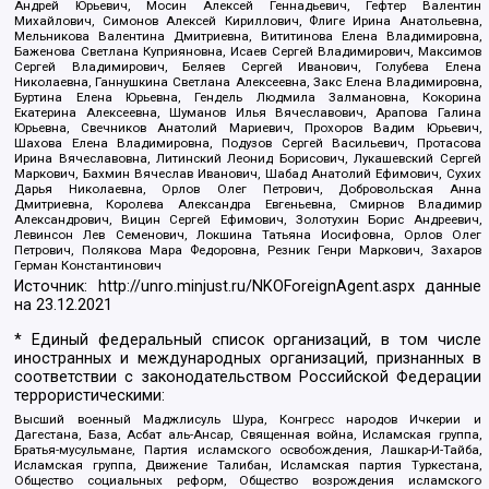
Андрей Юрьевич, Мосин Алексей Геннадьевич, Гефтер Валентин
Михайлович, Симонов Алексей Кириллович, Флиге Ирина Анатольевна,
Мельникова Валентина Дмитриевна, Вититинова Елена Владимировна,
Баженова Светлана Куприяновна, Исаев Сергей Владимирович, Максимов
Сергей Владимирович, Беляев Сергей Иванович, Голубева Елена
Николаевна, Ганнушкина Светлана Алексеевна, Закс Елена Владимировна,
Буртина Елена Юрьевна, Гендель Людмила Залмановна, Кокорина
Екатерина Алексеевна, Шуманов Илья Вячеславович, Арапова Галина
Юрьевна, Свечников Анатолий Мариевич, Прохоров Вадим Юрьевич,
Шахова Елена Владимировна, Подузов Сергей Васильевич, Протасова
Ирина Вячеславовна, Литинский Леонид Борисович, Лукашевский Сергей
Маркович, Бахмин Вячеслав Иванович, Шабад Анатолий Ефимович, Сухих
Дарья Николаевна, Орлов Олег Петрович, Добровольская Анна
Дмитриевна, Королева Александра Евгеньевна, Смирнов Владимир
Александрович, Вицин Сергей Ефимович, Золотухин Борис Андреевич,
Левинсон Лев Семенович, Локшина Татьяна Иосифовна, Орлов Олег
Петрович, Полякова Мара Федоровна, Резник Генри Маркович, Захаров
Герман Константинович
Источник:
http://unro.minjust.ru/NKOForeignAgent.aspx
данные
на
23.12.2021
* Единый федеральный список организаций, в том числе
иностранных и международных организаций, признанных в
соответствии с законодательством Российской Федерации
террористическими:
Высший военный Маджлисуль Шура, Конгресс народов Ичкерии и
Дагестана, База, Асбат аль-Ансар, Священная война, Исламская группа,
Братья-мусульмане, Партия исламского освобождения, Лашкар-И-Тайба,
Исламская группа, Движение Талибан, Исламская партия Туркестана,
Общество социальных реформ, Общество возрождения исламского