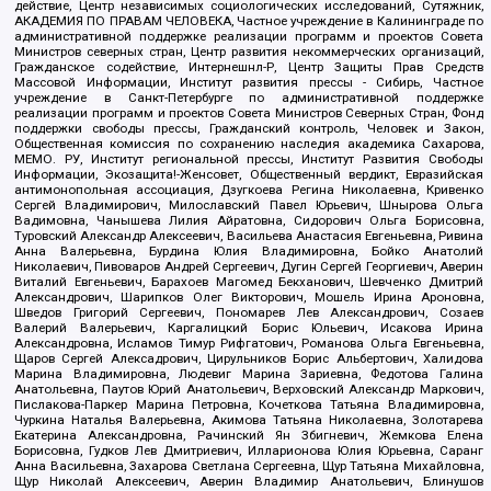
действие, Центр независимых социологических исследований, Сутяжник,
АКАДЕМИЯ ПО ПРАВАМ ЧЕЛОВЕКА, Частное учреждение в Калининграде по
административной поддержке реализации программ и проектов Совета
Министров северных стран, Центр развития некоммерческих организаций,
Гражданское содействие, Интернешнл-Р, Центр Защиты Прав Средств
Массовой Информации, Институт развития прессы - Сибирь, Частное
учреждение в Санкт-Петербурге по административной поддержке
реализации программ и проектов Совета Министров Северных Стран, Фонд
поддержки свободы прессы, Гражданский контроль, Человек и Закон,
Общественная комиссия по сохранению наследия академика Сахарова,
МЕМО. РУ, Институт региональной прессы, Институт Развития Свободы
Информации, Экозащита!-Женсовет, Общественный вердикт, Евразийская
антимонопольная ассоциация, Дзугкоева Регина Николаевна, Кривенко
Сергей Владимирович, Милославский Павел Юрьевич, Шнырова Ольга
Вадимовна, Чанышева Лилия Айратовна, Сидорович Ольга Борисовна,
Туровский Александр Алексеевич, Васильева Анастасия Евгеньевна, Ривина
Анна Валерьевна, Бурдина Юлия Владимировна, Бойко Анатолий
Николаевич, Пивоваров Андрей Сергеевич, Дугин Сергей Георгиевич, Аверин
Виталий Евгеньевич, Барахоев Магомед Бекханович, Шевченко Дмитрий
Александрович, Шарипков Олег Викторович, Мошель Ирина Ароновна,
Шведов Григорий Сергеевич, Пономарев Лев Александрович, Созаев
Валерий Валерьевич, Каргалицкий Борис Юльевич, Исакова Ирина
Александровна, Исламов Тимур Рифгатович, Романова Ольга Евгеньевна,
Щаров Сергей Алексадрович, Цирульников Борис Альбертович, Халидова
Марина Владимировна, Людевиг Марина Зариевна, Федотова Галина
Анатольевна, Паутов Юрий Анатольевич, Верховский Александр Маркович,
Пислакова-Паркер Марина Петровна, Кочеткова Татьяна Владимировна,
Чуркина Наталья Валерьевна, Акимова Татьяна Николаевна, Золотарева
Екатерина Александровна, Рачинский Ян Збигневич, Жемкова Елена
Борисовна, Гудков Лев Дмитриевич, Илларионова Юлия Юрьевна, Саранг
Анна Васильевна, Захарова Светлана Сергеевна, Щур Татьяна Михайловна,
Щур Николай Алексеевич, Аверин Владимир Анатольевич, Блинушов