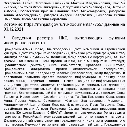
Скворцова Елена Сергеевна, Оленичев Максим Владимирович, Как бы
инагент, Кочетков Игорь Викторович, Иркутский союз библиофилов, Честные
выборы, Нобелевский призыв, Еланчик Олег Александрович, Григорьева
Алина Александровна, Григорьев Андрей Валерьевич , Гималова Регина
Эмилевна, Хисамова Регина Фаритовна
Источник:
https://minjust.gov.ru/ru/documents/7755/
данные на
03.12.2021
* Сведения реестра НКО, выполняющих функции
иностранного агента:
Гражданин.Армия.Право, Нижегородский центр немецкой и европейской
культуры, Центр гендерных исследований, Фонд защиты прав граждан Штаб,
Институт права и публичной политики, Фонд борьбы с коррупцией, Альянс
врачей, НАСИЛИЮ.НЕТ, Мы против СПИДа, СВЕЧА, Открытый Петербург,
Гуманитарное действие, Лига Избирателей, Правовая инициатива,
Гражданская инициатива против экологической преступности,
Гражданский Союз, "Хасдей Ерушалаим" (Милосердие), Центр поддержки и
содействия развитию средств массовой информации, В защиту прав
заключенных, Горячая Линия, Центр социально-информационных
инициатив Действие, Институт глобализации и социальных движений,
ВМЕСТЕ, Благотворительный фонд охраны здоровья и защиты прав
граждан, Благотворительный фонд помощи осужденным и их семьям, Фонд
Тольятти, Новое время, Серебряная тайга, Так-Так-Так, центр Сова, центр
Анна, Проект Апрель, Самарская губерния, Эра здоровья, Мемориал,
Аналитический Центр Юрия Левады, Издательство Парк Гагарина, Фонд
содействия имени Андрея Рылькова, Сфера, Уральская правозащитная
группа, Женщины Евразии, СИБАЛЬТ, Институт прав человека, Фонд защиты
гласности, Российский исследовательский центр по правам человека,
Дальневосточный центр развития гражданских инициатив и социального
партнерства, Пермский региональный правозащитный центр, Гражданское