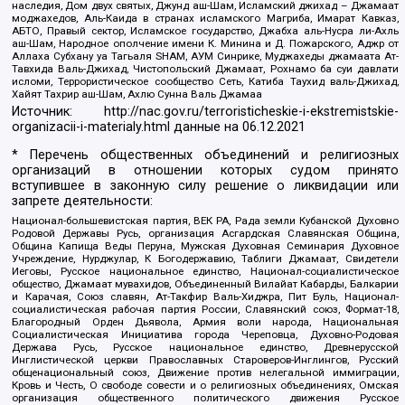
наследия, Дом двух святых, Джунд аш-Шам, Исламский джихад – Джамаат
моджахедов, Аль-Каида в странах исламского Магриба, Имарат Кавказ,
АБТО, Правый сектор, Исламское государство, Джабха аль-Нусра ли-Ахль
аш-Шам, Народное ополчение имени К. Минина и Д. Пожарского, Аджр от
Аллаха Субхану уа Тагьаля SHAM, АУМ Синрике, Муджахеды джамаата Ат-
Тавхида Валь-Джихад, Чистопольский Джамаат, Рохнамо ба суи давлати
исломи, Террористическое сообщество Сеть, Катиба Таухид валь-Джихад,
Хайят Тахрир аш-Шам, Ахлю Сунна Валь Джамаа
Источник:
http://nac.gov.ru/terroristicheskie-i-ekstremistskie-
organizacii-i-materialy.html
данные на
06.12.2021
* Перечень общественных объединений и религиозных
организаций в отношении которых судом принято
вступившее в законную силу решение о ликвидации или
запрете деятельности:
Национал-большевистская партия, ВЕК РА, Рада земли Кубанской Духовно
Родовой Державы Русь, организация Асгардская Славянская Община,
Община Капища Веды Перуна, Мужская Духовная Семинария Духовное
Учреждение, Нурджулар, К Богодержавию, Таблиги Джамаат, Свидетели
Иеговы, Русское национальное единство, Национал-социалистическое
общество, Джамаат мувахидов, Объединенный Вилайат Кабарды, Балкарии
и Карачая, Союз славян, Ат-Такфир Валь-Хиджра, Пит Буль, Национал-
социалистическая рабочая партия России, Славянский союз, Формат-18,
Благородный Орден Дьявола, Армия воли народа, Национальная
Социалистическая Инициатива города Череповца, Духовно-Родовая
Держава Русь, Русское национальное единство, Древнерусской
Инглистической церкви Православных Староверов-Инглингов, Русский
общенациональный союз, Движение против нелегальной иммиграции,
Кровь и Честь, О свободе совести и о религиозных объединениях, Омская
организация общественного политического движения Русское