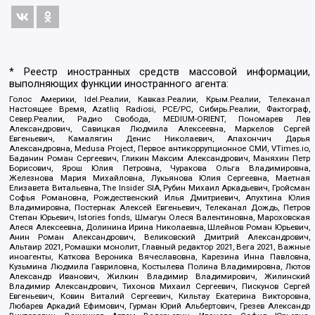
* Реестр иностранных средств массовой информации,
выполняющих функции иностранного агента:
Голос Америки, Idel.Реалии, Кавказ.Реалии, Крым.Реалии, Телеканал
Настоящее Время, Azatliq Radiosi, PCE/PC, Сибирь.Реалии, Фактограф,
Север.Реалии, Радио Свобода, MEDIUM-ORIENT, Пономарев Лев
Александрович, Савицкая Людмила Алексеевна, Маркелов Сергей
Евгеньевич, Камалягин Денис Николаевич, Апахончич Дарья
Александровна, Medusa Project, Первое антикоррупционное СМИ, VTimes.io,
Баданин Роман Сергеевич, Гликин Максим Александрович, Маняхин Петр
Борисович, Ярош Юлия Петровна, Чуракова Ольга Владимировна,
Железнова Мария Михайловна, Лукьянова Юлия Сергеевна, Маетная
Елизавета Витальевна, The Insider SIA, Рубин Михаил Аркадьевич, Гройсман
Софья Романовна, Рождественский Илья Дмитриевич, Апухтина Юлия
Владимировна, Постернак Алексей Евгеньевич, Телеканал Дождь, Петров
Степан Юрьевич, Istories fonds, Шмагун Олеся Валентиновна, Мароховская
Алеся Алексеевна, Долинина Ирина Николаевна, Шлейнов Роман Юрьевич,
Анин Роман Александрович, Великовский Дмитрий Александрович,
Альтаир 2021, Ромашки монолит, Главный редактор 2021, Вега 2021, Важные
иноагенты, Каткова Вероника Вячеславовна, Карезина Инна Павловна,
Кузьмина Людмила Гавриловна, Костылева Полина Владимировна, Лютов
Александр Иванович, Жилкин Владимир Владимирович, Жилинский
Владимир Александрович, Тихонов Михаил Сергеевич, Пискунов Сергей
Евгеньевич, Ковин Виталий Сергеевич, Кильтау Екатерина Викторовна,
Любарев Аркадий Ефимович, Гурман Юрий Альбертович, Грезев Александр