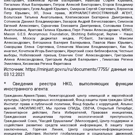
Викторович, Важенков Артем Валерьевич, Иванова София Юрьевна,
Пигалкин Илья Валерьевич, Петров Алексей Викторович, Егоров Владимир
Владимирович, Гусев Андрей Юрьевич, Смирнов Сергей Сергеевич, Верзилов
Петр Юрьевич, ЗП, Зона права, ЖУРНАЛИСТ-ИНОСТРАННЫЙ АГЕНТ,
Вольтская Татьяна Анатольевна, Клепиковская Екатерина Дмитриевна,
Сотников Даниил Владимирович, Захаров Андрей Вячеславович, Симонов
Евгений Алексеевич, Сурначева Елизавета Дмитриевна, Соловьева Елена
Анатольевна, Арапова Галина Юрьевна, Перл Роман Александрович, МЕМО,
Mason G.E.S. Anonymous Foundation, Stichting Bellingcat, Якутия – Наше
Мнение, Москоу диджитал медиа, РС-Балт, Заговора Максим
Александрович, Ветошкина Валерия Валерьевна, Павлов Иван Юрьевич,
Скворцова Елена Сергеевна, Оленичев Максим Владимирович, Как бы
инагент, Кочетков Игорь Викторович, Иркутский союз библиофилов, Честные
выборы, Нобелевский призыв, Еланчик Олег Александрович, Григорьева
Алина Александровна, Григорьев Андрей Валерьевич , Гималова Регина
Эмилевна, Хисамова Регина Фаритовна
Источник:
https://minjust.gov.ru/ru/documents/7755/
данные на
03.12.2021
* Сведения реестра НКО, выполняющих функции
иностранного агента:
Гражданин.Армия.Право, Нижегородский центр немецкой и европейской
культуры, Центр гендерных исследований, Фонд защиты прав граждан Штаб,
Институт права и публичной политики, Фонд борьбы с коррупцией, Альянс
врачей, НАСИЛИЮ.НЕТ, Мы против СПИДа, СВЕЧА, Открытый Петербург,
Гуманитарное действие, Лига Избирателей, Правовая инициатива,
Гражданская инициатива против экологической преступности,
Гражданский Союз, "Хасдей Ерушалаим" (Милосердие), Центр поддержки и
содействия развитию средств массовой информации, В защиту прав
заключенных, Горячая Линия, Центр социально-информационных
инициатив Действие, Институт глобализации и социальных движений,