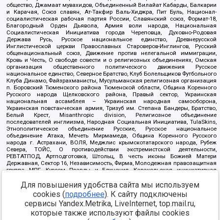
общество, Джамаат мувахидов, Объединенный Вилайат Кабарды, Балкарии
и Карачая, Союз славян, Ат-Такфир Валь-Хиджра, Пит Буль, Национал-
социалистическая рабочая партия России, Славянский союз, Формат-18,
Благородный Орден Дьявола, Армия воли народа, Национальная
Социалистическая Инициатива города Череповца, Духовно-Родовая
Держава Русь, Русское национальное единство, Древнерусской
Инглистической церкви Православных Староверов-Инглингов, Русский
общенациональный союз, Движение против нелегальной иммиграции,
Кровь и Честь, О свободе совести и о религиозных объединениях, Омская
организация общественного политического движения Русское
национальное единство, Северное Братство, Клуб Болельщиков Футбольного
Клуба Динамо, Файзрахманисты, Мусульманская религиозная организация
п. Боровский Тюменского района Тюменской области, Община Коренного
Русского народа Щелковского района, Правый сектор, Украинская
национальная ассамблея – Украинская народная самооборона,
Украинская повстанческая армия, Тризуб им. Степана Бандеры, Братство,
Белый Крест, Misanthropic division, Религиозное объединение
последователей инглиизма, Народная Социальная Инициатива, TulaSkins,
Этнополитическое объединение Русские, Русское национальное
объединение Атака, Мечеть Мирмамеда, Община Коренного Русского
народа г. Астрахани, ВОЛЯ, Меджлис крымскотатарского народа, Рубеж
Севера, ТОЙС, О противодействии экстремистской деятельности,
РЕВТАТПОД, Артподготовка, Штольц, В честь иконы Божией Матери
Державная, Сектор 16, Независимость, Фирма, Молодежная правозащитная
группа МПГ, Курсом Правды и Единения, Каракольская инициативная
группа, Автоград Крю, Союз Славянских Сил Руси, Алля-Аят,
Благотворительный пансионат Ак Умут, Русская республика Русь,
Для повышения удобства сайта мы используем
Арестантское уголовное единство, Башкорт, Нация и свобода, W.H.С., Фалунь
cookies (
подробнее
). К сайту подключены
Дафа, Иртыш Ultras, Русский Патриотический клуб-Новокузнецк/РПК,
сервисы Yandex.Metrika, LiveInternet, top.mail.ru,
Сибирский державный союз, Фонд борьбы с коррупцией, Фонд защиты прав
граждан, Штабы Навального, Совет граждан СССР Прикубанского округа г.
которые также используют файлы cookies
Краснодара