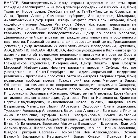
ВМЕСТЕ, Благотворительный фонд охраны здоровья и защиты прав
граждан, Благотворительный фонд помощи осужденным и их семьям, Фонд
Тольятти, Новое время, Серебряная тайга, Так-Так-Так, центр Сова, центр
Анна, Проект Апрель, Самарская губерния, Эра здоровья, Мемориал,
Аналитический Центр Юрия Левады, Издательство Парк Гагарина, Фонд
содействия имени Андрея Рылькова, Сфера, Уральская правозащитная
группа, Женщины Евразии, СИБАЛЬТ, Институт прав человека, Фонд защиты
гласности, Российский исследовательский центр по правам человека,
Дальневосточный центр развития гражданских инициатив и социального
партнерства, Пермский региональный правозащитный центр, Гражданское
действие, Центр независимых социологических исследований, Сутяжник,
АКАДЕМИЯ ПО ПРАВАМ ЧЕЛОВЕКА, Частное учреждение в Калининграде по
административной поддержке реализации программ и проектов Совета
Министров северных стран, Центр развития некоммерческих организаций,
Гражданское содействие, Интернешнл-Р, Центр Защиты Прав Средств
Массовой Информации, Институт развития прессы - Сибирь, Частное
учреждение в Санкт-Петербурге по административной поддержке
реализации программ и проектов Совета Министров Северных Стран, Фонд
поддержки свободы прессы, Гражданский контроль, Человек и Закон,
Общественная комиссия по сохранению наследия академика Сахарова,
МЕМО. РУ, Институт региональной прессы, Институт Развития Свободы
Информации, Экозащита!-Женсовет, Общественный вердикт, Евразийская
антимонопольная ассоциация, Дзугкоева Регина Николаевна, Кривенко
Сергей Владимирович, Милославский Павел Юрьевич, Шнырова Ольга
Вадимовна, Чанышева Лилия Айратовна, Сидорович Ольга Борисовна,
Туровский Александр Алексеевич, Васильева Анастасия Евгеньевна, Ривина
Анна Валерьевна, Бурдина Юлия Владимировна, Бойко Анатолий
Николаевич, Пивоваров Андрей Сергеевич, Дугин Сергей Георгиевич, Аверин
Виталий Евгеньевич, Барахоев Магомед Бекханович, Шевченко Дмитрий
Александрович, Шарипков Олег Викторович, Мошель Ирина Ароновна,
Шведов Григорий Сергеевич, Пономарев Лев Александрович, Созаев
Валерий Валерьевич, Каргалицкий Борис Юльевич, Исакова Ирина