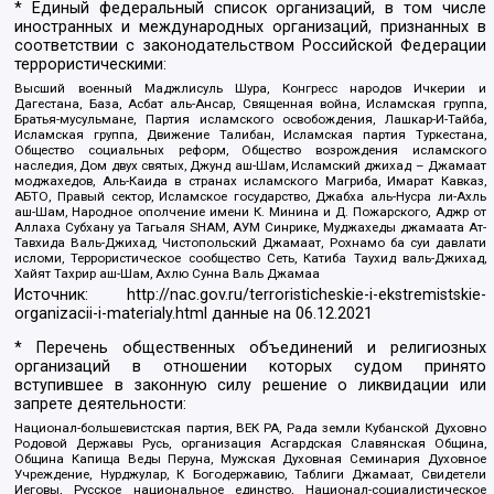
* Единый федеральный список организаций, в том числе
иностранных и международных организаций, признанных в
соответствии с законодательством Российской Федерации
террористическими:
Высший военный Маджлисуль Шура, Конгресс народов Ичкерии и
Дагестана, База, Асбат аль-Ансар, Священная война, Исламская группа,
Братья-мусульмане, Партия исламского освобождения, Лашкар-И-Тайба,
Исламская группа, Движение Талибан, Исламская партия Туркестана,
Общество социальных реформ, Общество возрождения исламского
наследия, Дом двух святых, Джунд аш-Шам, Исламский джихад – Джамаат
моджахедов, Аль-Каида в странах исламского Магриба, Имарат Кавказ,
АБТО, Правый сектор, Исламское государство, Джабха аль-Нусра ли-Ахль
аш-Шам, Народное ополчение имени К. Минина и Д. Пожарского, Аджр от
Аллаха Субхану уа Тагьаля SHAM, АУМ Синрике, Муджахеды джамаата Ат-
Тавхида Валь-Джихад, Чистопольский Джамаат, Рохнамо ба суи давлати
исломи, Террористическое сообщество Сеть, Катиба Таухид валь-Джихад,
Хайят Тахрир аш-Шам, Ахлю Сунна Валь Джамаа
Источник:
http://nac.gov.ru/terroristicheskie-i-ekstremistskie-
organizacii-i-materialy.html
данные на
06.12.2021
* Перечень общественных объединений и религиозных
организаций в отношении которых судом принято
вступившее в законную силу решение о ликвидации или
запрете деятельности:
Национал-большевистская партия, ВЕК РА, Рада земли Кубанской Духовно
Родовой Державы Русь, организация Асгардская Славянская Община,
Община Капища Веды Перуна, Мужская Духовная Семинария Духовное
Учреждение, Нурджулар, К Богодержавию, Таблиги Джамаат, Свидетели
Иеговы, Русское национальное единство, Национал-социалистическое