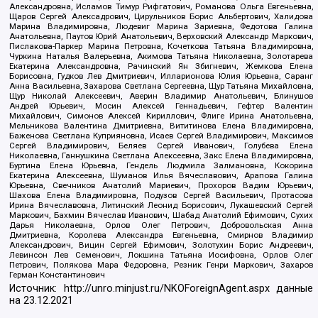
Александровна, Исламов Тимур Рифгатович, Романова Ольга Евгеньевна,
Щаров Сергей Алексадрович, Цирульников Борис Альбертович, Халидова
Марина Владимировна, Людевиг Марина Зариевна, Федотова Галина
Анатольевна, Паутов Юрий Анатольевич, Верховский Александр Маркович,
Пислакова-Паркер Марина Петровна, Кочеткова Татьяна Владимировна,
Чуркина Наталья Валерьевна, Акимова Татьяна Николаевна, Золотарева
Екатерина Александровна, Рачинский Ян Збигневич, Жемкова Елена
Борисовна, Гудков Лев Дмитриевич, Илларионова Юлия Юрьевна, Саранг
Анна Васильевна, Захарова Светлана Сергеевна, Щур Татьяна Михайловна,
Щур Николай Алексеевич, Аверин Владимир Анатольевич, Блинушов
Андрей Юрьевич, Мосин Алексей Геннадьевич, Гефтер Валентин
Михайлович, Симонов Алексей Кириллович, Флиге Ирина Анатольевна,
Мельникова Валентина Дмитриевна, Вититинова Елена Владимировна,
Баженова Светлана Куприяновна, Исаев Сергей Владимирович, Максимов
Сергей Владимирович, Беляев Сергей Иванович, Голубева Елена
Николаевна, Ганнушкина Светлана Алексеевна, Закс Елена Владимировна,
Буртина Елена Юрьевна, Гендель Людмила Залмановна, Кокорина
Екатерина Алексеевна, Шуманов Илья Вячеславович, Арапова Галина
Юрьевна, Свечников Анатолий Мариевич, Прохоров Вадим Юрьевич,
Шахова Елена Владимировна, Подузов Сергей Васильевич, Протасова
Ирина Вячеславовна, Литинский Леонид Борисович, Лукашевский Сергей
Маркович, Бахмин Вячеслав Иванович, Шабад Анатолий Ефимович, Сухих
Дарья Николаевна, Орлов Олег Петрович, Добровольская Анна
Дмитриевна, Королева Александра Евгеньевна, Смирнов Владимир
Александрович, Вицин Сергей Ефимович, Золотухин Борис Андреевич,
Левинсон Лев Семенович, Локшина Татьяна Иосифовна, Орлов Олег
Петрович, Полякова Мара Федоровна, Резник Генри Маркович, Захаров
Герман Константинович
Источник:
http://unro.minjust.ru/NKOForeignAgent.aspx
данные
на
23.12.2021