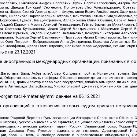
олаевич, Пивоваров Андрей Сергеевич, Дугин Сергей Георгиевич, Аверин В
вна, Шведов Григорий Сергеевич, Пономарев Лев Александрович, Созаев
евна, Щаров Сергей Алексадрович, Цирульников Борис Альбертович, Халидо
ович, Пислакова-Паркер Марина Петровна, Кочеткова Татьяна Владимировна, Ч
Борисовна, Гудков Лев Дмитриевич, Илларионова Юлия Юрьевна, Саранг Анна
Андрей Юрьевич, Мосин Алексей Геннадьевич, Гефтер Валентин Михайлович,
а Светлана Куприяновна, Исаев Сергей Владимирович, Максимов Сергей Вл
а Елена Юрьевна, Гендель Людмила Залмановна, Кокорина Екатерина Алексее
ровна, Подузов Сергей Васильевич, Протасова Ирина Вячеславовна, Литинск
ов Олег Петрович, Добровольская Анна Дмитриевна, Королева Александра Ев
яна Иосифовна, Орлов Олег Петрович, Полякова Мара Федоровна, Резник Генри
ные на
23.12.2021
ле иностранных и международных организаций, признанных в с
гестана, База, Асбат аль-Ансар, Священная война, Исламская группа, Бра
ана, Общество социальных реформ, Общество возрождения исламского насле
з, АБТО, Правый сектор, Исламское государство, Джабха аль-Нусра ли-Ахль а
та Ат-Тавхида Валь-Джихад, Чистопольский Джамаат, Рохнамо ба суи давлат
-organizacii-i-materialy.html
данные на
06.12.2021
 организаций в отношении которых судом принято вступивше
Духовно Родовой Державы Русь, организация Асгардская Славянская Община,
ли Иеговы, Русское национальное единство, Национал-социалистическое обще
нал-социалистическая рабочая партия России, Славянский союз, Формат-
вая Держава Русь, Русское национальное единство, Древнерусской Ингл
ии, Кровь и Честь, О свободе совести и о религиозных объединениях, Ом