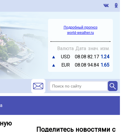
Подробный прогноз
world-weather.ru
Валюта
Дата
знач.
изм.
▲
USD
08.08
82.17
1.24
▲
EUR
08.08
94.84
1.65
а
нную
Поделитесь новостями с