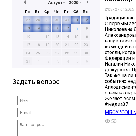
Август
2026
21:57
27.04.2026
Пн
Вт
Ср
Чт
Пт
Сб
Вс
Традиционно
27
28
29
30
31
1
2
С первым зв
3
4
5
6
7
8
9
Николаевна 
Александровн
10
11
12
13
14
15
16
напутствия о
17
18
19
20
21
22
23
командой в п
стояли, когд
24
25
26
27
28
29
30
Федерации и 
31
1
2
3
4
5
6
Наталия Ник
дежурства. П
Так же на ли
Задать вопрос
событиях нед
Аплодисмент
о нем в откр
Желает всем 
#медиа37
МБОУ "СОШ №
50