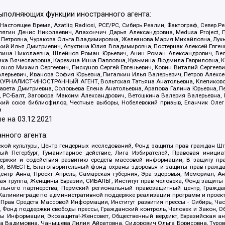
выполняющих функции иностранного агента:
 Настоящее Время, Azatliq Radiosi, PCE/PC, Сибирь.Реалии, Фактограф, Север
ягин Денис Николаевич, Апахончич Дарья Александровна, Medusa Project, П
етровна, Чуракова Ольга Владимировна, Железнова Мария Михайловна, Лукьян
й Илья Дмитриевич, Апухтина Юлия Владимировна, Постернак Алексей Евгеньев
рина Николаевна, Шлейнов Роман Юрьевич, Анин Роман Александрович, Вел
оника Вячеславовна, Карезина Инна Павловна, Кузьмина Людмила Гавриловна
ов Михаил Сергеевич, Пискунов Сергей Евгеньевич, Ковин Виталий Сергеевич
алерьевич, Иванова София Юрьевна, Пигалкин Илья Валерьевич, Петров Алексе
а, ЖУРНАЛИСТ-ИНОСТРАННЫЙ АГЕНТ, Вольтская Татьяна Анатольевна, Клепиков
авета Дмитриевна, Соловьева Елена Анатольевна, Арапова Галина Юрьевна, П
иа, РС-Балт, Заговора Максим Александрович, Ветошкина Валерия Валерьевна
ский союз библиофилов, Честные выборы, Нобелевский призыв, Еланчик Олег
а
е на
03.12.2021
нного агента:
ой культуры, Центр гендерных исследований, Фонд защиты прав граждан Шта
 Петербург, Гуманитарное действие, Лига Избирателей, Правовая инициат
держки и содействия развитию средств массовой информации, В защиту п
ий, ВМЕСТЕ, Благотворительный фонд охраны здоровья и защиты прав граж
, центр Анна, Проект Апрель, Самарская губерния, Эра здоровья, Мемориал,
я группа, Женщины Евразии, СИБАЛЬТ, Институт прав человека, Фонд защиты 
льного партнерства, Пермский региональный правозащитный центр, Граждан
лининграде по административной поддержке реализации программ и проекто
 Прав Средств Массовой Информации, Институт развития прессы - Сибирь, Ча
, Фонд поддержки свободы прессы, Гражданский контроль, Человек и Закон, 
оды Информации, Экозащита!-Женсовет, Общественный вердикт, Евразийская а
 Вадимовна, Чанышева Лилия Айратовна, Сидорович Ольга Борисовна, Туровс