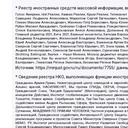
* Реестр иностранных средств массовой информации, 
Голос Америки, Idel.Реалии, Кавказ.Реалии, Крым.Реалии, Телеканал
Савицкая Людмила Алексеевна, Маркелов Сергей Евгеньевич, Камал
Гликин Максим Александрович, Маняхин Петр Борисович, Ярош Юлия П
Рубин Михаил Аркадьевич, Гройсман Софья Романовна, Рождественски
Олеся Валентиновна, Мароховская Алеся Алексеевна, Долинина И
Главный редактор 2021, Вега 2021, Важные иноагенты, Каткова Вер
Владимир Владимирович, Жилинский Владимир Александрович, Тихон
Юрий Альбертович, Грезев Александр Викторович, Важенков Артем В
Смирнов Сергей Сергеевич, Верзилов Петр Юрьевич, ЗП, Зона прав
Андрей Вячеславович, Симонов Евгений Алексеевич, Сурначева Елиз
Stichting Bellingcat, Якутия – Наше Мнение, Москоу диджитал мед
Владимирович, Как бы инагент, Кочетков Игорь Викторович, Иркут
Валерьевич , Гималова Регина Эмилевна, Хисамова Регина Фаритовн
Источник:
https://minjust.gov.ru/ru/documents/7755/
данны
* Сведения реестра НКО, выполняющих функции иностра
Гражданин.Армия.Право, Нижегородский центр немецкой и европейск
Альянс врачей, НАСИЛИЮ.НЕТ, Мы против СПИДа, СВЕЧА, Открытый
Гражданский Союз, "Хасдей Ерушалаим" (Милосердие), Центр под
инициатив Действие, Институт глобализации и социальных движен
Тольятти, Новое время, Серебряная тайга, Так-Так-Так, центр Сова
содействия имени Андрея Рылькова, Сфера, Уральская правозащитна
Дальневосточный центр развития гражданских инициатив и социа
Сутяжник, АКАДЕМИЯ ПО ПРАВАМ ЧЕЛОВЕКА, Частное учреждение в Ка
организаций, Гражданское содействие, Интернешнл-Р, Центр Защиты
реализации программ и проектов Совета Министров Северных Стран
МЕМО. РУ, Институт региональной прессы, Институт Развития Своб
Сергей Владимирович, Милославский Павел Юрьевич, Шнырова Ольга