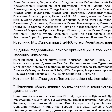
Анна Валерьевна, Бурдина Юлия Владимировна, Бойко Анатолий Ник
Александрович, Шарипков Олег Викторович, Мошель Ирина Ароно
Александровна, Исламов Тимур Рифгатович, Романова Ольга Евгень
Анатольевна, Паутов Юрий Анатольевич, Верховский Александр Марк
Екатерина Александровна, Рачинский Ян Збигневич, Жемкова Елена 
Щур Николай Алексеевич, Аверин Владимир Анатольевич, Блинушов 
Валентина Дмитриевна, Вититинова Елена Владимировна, Баженов
Ганнушкина Светлана Алексеевна, Закс Елена Владимировна, Буртин
Анатолий Мариевич, Прохоров Вадим Юрьевич, Шахова Елена Владими
Иванович, Шабад Анатолий Ефимович, Сухих Дарья Николаевна, Орл
Золотухин Борис Андреевич, Левинсон Лев Семенович, Локшина Тать
Источник:
http://unro.minjust.ru/NKOForeignAgent.aspx
дан
* Единый федеральный список организаций, в том чис
террористическими:
Высший военный Маджлисуль Шура, Конгресс народов Ичкерии и Да
Исламская группа, Движение Талибан, Исламская партия Туркест
моджахедов, Аль-Каида в странах исламского Магриба, Имарат Кавка
Аллаха Субхану уа Тагьаля SHAM, АУМ Синрике, Муджахеды джамаа
Джихад, Хайят Тахрир аш-Шам, Ахлю Сунна Валь Джамаа
Источник:
http://nac.gov.ru/terroristicheskie-i-ekstremistskie
* Перечень общественных объединений и религиозных
деятельности:
Национал-большевистская партия, ВЕК РА, Рада земли Кубанской 
Учреждение, Нурджулар, К Богодержавию, Таблиги Джамаат, Свидете
Карачая, Союз славян, Ат-Такфир Валь-Хиджра, Пит Буль, Нацио
Социалистическая Инициатива города Череповца, Духовно-Родо
общенациональный союз, Движение против нелегальной иммиграц