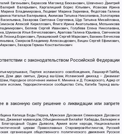
италий Евгеньевич, Барахоев Магомед Бекханович, Шевченко Дмитрий
 Валерий Валерьевич, Каргалицкий Борис Юльевич, Исакова Ирина
ва Марина Владимировна, Людевиг Марина Зариевна, Федотова Галина
уркина Наталья Валерьевна, Акимова Татьяна Николаевна, Золотарева
 Васильевна, Захарова Светлана Сергеевна, Щур Татьяна Михайловна,
 Симонов Алексей Кириллович, Флиге Ирина Анатольевна, Мельникова
адимирович, Беляев Сергей Иванович, Голубева Елена Николаевна,
вна, Шуманов Илья Вячеславович, Арапова Галина Юрьевна, Свечников
ий Леонид Борисович, Лукашевский Сергей Маркович, Бахмин Вячеслав
геньевна, Смирнов Владимир Александрович, Вицин Сергей Ефимович,
 Маркович, Захаров Герман Константинович
оответствии с законодательством Российской Федерации
тья-мусульмане, Партия исламского освобождения, Лашкар-И-Тайба,
дия, Дом двух святых, Джунд аш-Шам, Исламский джихад – Джамаат
ш-Шам, Народное ополчение имени К. Минина и Д. Пожарского, Аджр от
и исломи, Террористическое сообщество Сеть, Катиба Таухид валь-
е в законную силу решение о ликвидации или запрете
 Община Капища Веды Перуна, Мужская Духовная Семинария Духовное
ство, Джамаат мувахидов, Объединенный Вилайат Кабарды, Балкарии и
18, Благородный Орден Дьявола, Армия воли народа, Национальная
истической церкви Православных Староверов-Инглингов, Русский
ская организация общественного политического движения Русское