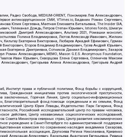
.Реалии, Радио Свобода, MEDIUM-ORIENT, Пономарев Лев Александрович,
ервое антикоррупционное СМИ, VTimes.io, Баданин Роман Сергеевич,
ова Юлия Сергеевна, Маетная Елизавета Витальевна, The Insider SIA,
ич, Телеканал Дождь, Петров Степан Юрьевич, Istories fonds, Шмагун
иковский Дмитрий Александрович, Альтаир 2021, Ромашки монолит,
, Костылева Полина Владимировна, Лютов Александр Иванович, Жилкин
, Кильтау Екатерина Викторовна, Любарев Аркадий Ефимович, Гурман
й Викторович, Егоров Владимир Владимирович, Гусев Андрей Юрьевич,
ская Екатерина Дмитриевна, Сотников Даниил Владимирович, Захаров
ерл Роман Александрович, МЕМО, Mason G.E.S. Anonymous Foundation,
, Павлов Иван Юрьевич, Скворцова Елена Сергеевна, Оленичев Максим
 Александрович, Григорьева Алина Александровна, Григорьев Андрей
б, Институт права и публичной политики, Фонд борьбы с коррупцией,
ива, Гражданская инициатива против экологической преступности,
рав заключенных, Горячая Линия, Центр социально-информационных
дан, Благотворительный фонд помощи осужденным и их семьям, Фонд
 Аналитический Центр Юрия Левады, Издательство Парк Гагарина, Фонд
гласности, Российский исследовательский центр по правам человека,
ское действие, Центр независимых социологических исследований,
в Совета Министров северных стран, Центр развития некоммерческих
стное учреждение в Санкт-Петербурге по административной поддержке
Общественная комиссия по сохранению наследия академика Сахарова,
нтимонопольная ассоциация, Дзугкоева Регина Николаевна, Кривенко
кий Александр Алексеевич, Васильева Анастасия Евгеньевна, Ривина