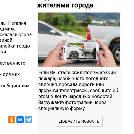
жителями города
лы Наталия
Людмила
сказали слова
единой
инейки гордо
кой
ественного
Если Вы стали свидетелем аварии,
х для них
пожара, необычного погодного
явления, провала дороги или
 сообщившим
прорыва теплотрассы, сообщите об
этом в ленте народных новостей.
Загружайте фотографии через
специальную форму.
ДОБАВИТЬ НОВОСТЬ