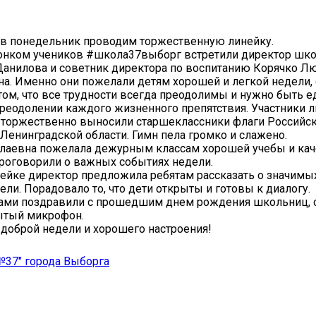
 в понедельник проводим торжественную линейку.
онком учеников #школа37выборг встретили директор шко
Данилова и советник директора по воспитанию Корячко 
а. Именно они пожелали детям хорошей и легкой недели, 
 том, что все трудности всегда преодолимы и нужно быть 
реодолении каждого жизненного препятствия. Участники л
а торжественно выносили старшеклассники флаги Российс
Ленинградской области. Гимн пела громко и слажено.
олаевна пожелала дежурным классам хорошей учебы и кач
роговорили о важных событиях недели.
нейке директор предложила ребятам рассказать о значимы
ели. Порадовало то, что дети открыты и готовы к диалогу.
ами поздравили с прошедшим днем рождения школьниц,
ытый микрофон.
доброй недели и хорошего настроения!
37" города Выборга