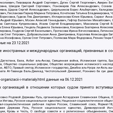
олаевич, Пивоваров Андрей Сергеевич, Дугин Сергей Георгиевич, Аверин В
вна, Шведов Григорий Сергеевич, Пономарев Лев Александрович, Созаев
евна, Щаров Сергей Алексадрович, Цирульников Борис Альбертович, Халидо
ович, Пислакова-Паркер Марина Петровна, Кочеткова Татьяна Владимировна, Ч
Борисовна, Гудков Лев Дмитриевич, Илларионова Юлия Юрьевна, Саранг Анна
Андрей Юрьевич, Мосин Алексей Геннадьевич, Гефтер Валентин Михайлович,
а Светлана Куприяновна, Исаев Сергей Владимирович, Максимов Сергей Вл
а Елена Юрьевна, Гендель Людмила Залмановна, Кокорина Екатерина Алексее
ровна, Подузов Сергей Васильевич, Протасова Ирина Вячеславовна, Литинск
ов Олег Петрович, Добровольская Анна Дмитриевна, Королева Александра Ев
яна Иосифовна, Орлов Олег Петрович, Полякова Мара Федоровна, Резник Генри
ные на
23.12.2021
ле иностранных и международных организаций, признанных в с
гестана, База, Асбат аль-Ансар, Священная война, Исламская группа, Бра
ана, Общество социальных реформ, Общество возрождения исламского насле
з, АБТО, Правый сектор, Исламское государство, Джабха аль-Нусра ли-Ахль а
та Ат-Тавхида Валь-Джихад, Чистопольский Джамаат, Рохнамо ба суи давлат
-organizacii-i-materialy.html
данные на
06.12.2021
 организаций в отношении которых судом принято вступивше
Духовно Родовой Державы Русь, организация Асгардская Славянская Община,
ли Иеговы, Русское национальное единство, Национал-социалистическое обще
нал-социалистическая рабочая партия России, Славянский союз, Формат-
вая Держава Русь, Русское национальное единство, Древнерусской Ингл
ии, Кровь и Честь, О свободе совести и о религиозных объединениях, Ом