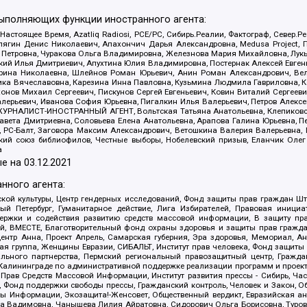
выполняющих функции иностранного агента:
 Настоящее Время, Azatliq Radiosi, PCE/PC, Сибирь.Реалии, Фактограф, Север
ягин Денис Николаевич, Апахончич Дарья Александровна, Medusa Project, П
етровна, Чуракова Ольга Владимировна, Железнова Мария Михайловна, Лукьян
й Илья Дмитриевич, Апухтина Юлия Владимировна, Постернак Алексей Евгеньев
рина Николаевна, Шлейнов Роман Юрьевич, Анин Роман Александрович, Вел
оника Вячеславовна, Карезина Инна Павловна, Кузьмина Людмила Гавриловна
ов Михаил Сергеевич, Пискунов Сергей Евгеньевич, Ковин Виталий Сергеевич
алерьевич, Иванова София Юрьевна, Пигалкин Илья Валерьевич, Петров Алексе
а, ЖУРНАЛИСТ-ИНОСТРАННЫЙ АГЕНТ, Вольтская Татьяна Анатольевна, Клепиков
авета Дмитриевна, Соловьева Елена Анатольевна, Арапова Галина Юрьевна, П
иа, РС-Балт, Заговора Максим Александрович, Ветошкина Валерия Валерьевна
ский союз библиофилов, Честные выборы, Нобелевский призыв, Еланчик Олег
а
е на
03.12.2021
нного агента:
ой культуры, Центр гендерных исследований, Фонд защиты прав граждан Шта
 Петербург, Гуманитарное действие, Лига Избирателей, Правовая инициат
держки и содействия развитию средств массовой информации, В защиту п
ий, ВМЕСТЕ, Благотворительный фонд охраны здоровья и защиты прав граж
, центр Анна, Проект Апрель, Самарская губерния, Эра здоровья, Мемориал,
я группа, Женщины Евразии, СИБАЛЬТ, Институт прав человека, Фонд защиты 
льного партнерства, Пермский региональный правозащитный центр, Граждан
лининграде по административной поддержке реализации программ и проекто
 Прав Средств Массовой Информации, Институт развития прессы - Сибирь, Ча
, Фонд поддержки свободы прессы, Гражданский контроль, Человек и Закон, 
оды Информации, Экозащита!-Женсовет, Общественный вердикт, Евразийская а
 Вадимовна, Чанышева Лилия Айратовна, Сидорович Ольга Борисовна, Туровс