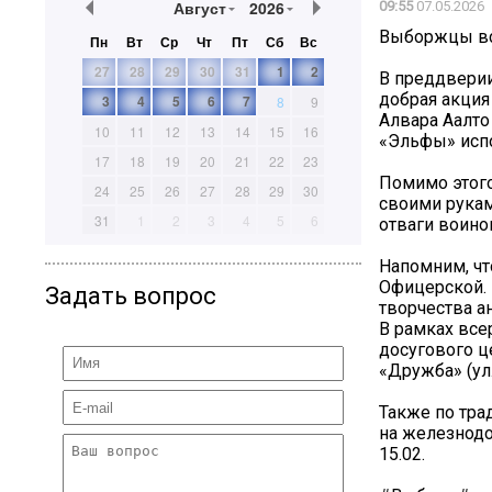
Август
2026
09:55
07.05.2026
Выборжцы вс
Пн
Вт
Ср
Чт
Пт
Сб
Вс
27
28
29
30
31
1
2
В преддвери
добрая акция
3
4
5
6
7
8
9
Алвара Аалто
10
11
12
13
14
15
16
«Эльфы» испо
17
18
19
20
21
22
23
Помимо этого
24
25
26
27
28
29
30
своими рукам
31
1
2
3
4
5
6
отваги воино
Напомним, чт
Офицерской. 
Задать вопрос
творчества а
В рамках все
досугового ц
«Дружба» (ул.
Также по тра
на железнодо
15.02.