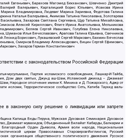
италий Евгеньевич, Барахоев Магомед Бекханович, Шевченко Дмитрий
 Валерий Валерьевич, Каргалицкий Борис Юльевич, Исакова Ирина
ва Марина Владимировна, Людевиг Марина Зариевна, Федотова Галина
уркина Наталья Валерьевна, Акимова Татьяна Николаевна, Золотарева
 Васильевна, Захарова Светлана Сергеевна, Щур Татьяна Михайловна,
 Симонов Алексей Кириллович, Флиге Ирина Анатольевна, Мельникова
адимирович, Беляев Сергей Иванович, Голубева Елена Николаевна,
вна, Шуманов Илья Вячеславович, Арапова Галина Юрьевна, Свечников
ий Леонид Борисович, Лукашевский Сергей Маркович, Бахмин Вячеслав
геньевна, Смирнов Владимир Александрович, Вицин Сергей Ефимович,
 Маркович, Захаров Герман Константинович
оответствии с законодательством Российской Федерации
тья-мусульмане, Партия исламского освобождения, Лашкар-И-Тайба,
дия, Дом двух святых, Джунд аш-Шам, Исламский джихад – Джамаат
ш-Шам, Народное ополчение имени К. Минина и Д. Пожарского, Аджр от
и исломи, Террористическое сообщество Сеть, Катиба Таухид валь-
е в законную силу решение о ликвидации или запрете
 Община Капища Веды Перуна, Мужская Духовная Семинария Духовное
ство, Джамаат мувахидов, Объединенный Вилайат Кабарды, Балкарии и
18, Благородный Орден Дьявола, Армия воли народа, Национальная
истической церкви Православных Староверов-Инглингов, Русский
ская организация общественного политического движения Русское