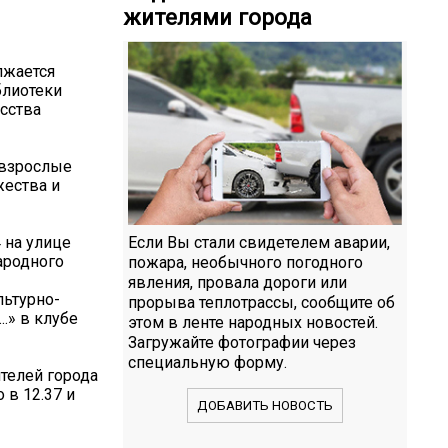
жителями города
лжается
блиотеки
усства
 взрослые
жества и
 на улице
Если Вы стали свидетелем аварии,
ародного
пожара, необычного погодного
явления, провала дороги или
льтурно-
прорыва теплотрассы, сообщите об
.» в клубе
этом в ленте народных новостей.
Загружайте фотографии через
специальную форму.
ителей города
в 12.37 и
ДОБАВИТЬ НОВОСТЬ