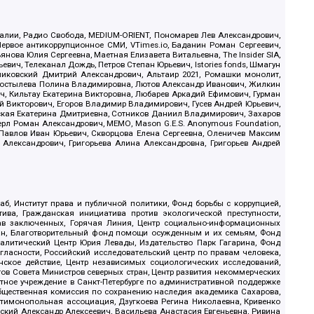
.Реалии, Радио Свобода, MEDIUM-ORIENT, Пономарев Лев Александрович,
ервое антикоррупционное СМИ, VTimes.io, Баданин Роман Сергеевич,
ова Юлия Сергеевна, Маетная Елизавета Витальевна, The Insider SIA,
ич, Телеканал Дождь, Петров Степан Юрьевич, Istories fonds, Шмагун
иковский Дмитрий Александрович, Альтаир 2021, Ромашки монолит,
, Костылева Полина Владимировна, Лютов Александр Иванович, Жилкин
, Кильтау Екатерина Викторовна, Любарев Аркадий Ефимович, Гурман
й Викторович, Егоров Владимир Владимирович, Гусев Андрей Юрьевич,
ская Екатерина Дмитриевна, Сотников Даниил Владимирович, Захаров
ерл Роман Александрович, МЕМО, Mason G.E.S. Anonymous Foundation,
, Павлов Иван Юрьевич, Скворцова Елена Сергеевна, Оленичев Максим
 Александрович, Григорьева Алина Александровна, Григорьев Андрей
б, Институт права и публичной политики, Фонд борьбы с коррупцией,
ива, Гражданская инициатива против экологической преступности,
рав заключенных, Горячая Линия, Центр социально-информационных
дан, Благотворительный фонд помощи осужденным и их семьям, Фонд
 Аналитический Центр Юрия Левады, Издательство Парк Гагарина, Фонд
гласности, Российский исследовательский центр по правам человека,
ское действие, Центр независимых социологических исследований,
в Совета Министров северных стран, Центр развития некоммерческих
стное учреждение в Санкт-Петербурге по административной поддержке
Общественная комиссия по сохранению наследия академика Сахарова,
нтимонопольная ассоциация, Дзугкоева Регина Николаевна, Кривенко
кий Александр Алексеевич, Васильева Анастасия Евгеньевна, Ривина