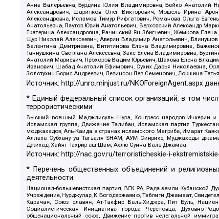
Анна Валерьевна, Бурдина Юлия Владимировна, Бойко Анатолий Ник
Александрович, Шарипков Олег Викторович, Мошель Ирина Ароно
Александровна, Исламов Тимур Рифгатович, Романова Ольга Евгень
Анатольевна, Паутов Юрий Анатольевич, Верховский Александр Марк
Екатерина Александровна, Рачинский Ян Збигневич, Жемкова Елена 
Щур Николай Алексеевич, Аверин Владимир Анатольевич, Блинушов 
Валентина Дмитриевна, Вититинова Елена Владимировна, Баженов
Ганнушкина Светлана Алексеевна, Закс Елена Владимировна, Буртин
Анатолий Мариевич, Прохоров Вадим Юрьевич, Шахова Елена Владими
Иванович, Шабад Анатолий Ефимович, Сухих Дарья Николаевна, Орл
Золотухин Борис Андреевич, Левинсон Лев Семенович, Локшина Тать
Источник:
http://unro.minjust.ru/NKOForeignAgent.aspx
дан
* Единый федеральный список организаций, в том чис
террористическими:
Высший военный Маджлисуль Шура, Конгресс народов Ичкерии и Да
Исламская группа, Движение Талибан, Исламская партия Туркест
моджахедов, Аль-Каида в странах исламского Магриба, Имарат Кавка
Аллаха Субхану уа Тагьаля SHAM, АУМ Синрике, Муджахеды джамаа
Джихад, Хайят Тахрир аш-Шам, Ахлю Сунна Валь Джамаа
Источник:
http://nac.gov.ru/terroristicheskie-i-ekstremistskie
* Перечень общественных объединений и религиозных
деятельности:
Национал-большевистская партия, ВЕК РА, Рада земли Кубанской 
Учреждение, Нурджулар, К Богодержавию, Таблиги Джамаат, Свидете
Карачая, Союз славян, Ат-Такфир Валь-Хиджра, Пит Буль, Нацио
Социалистическая Инициатива города Череповца, Духовно-Родо
общенациональный союз, Движение против нелегальной иммиграц