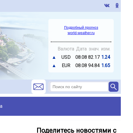
Подробный прогноз
world-weather.ru
Валюта
Дата
знач.
изм.
▲
USD
08.08
82.17
1.24
▲
EUR
08.08
94.84
1.65
а
Поделитесь новостями с