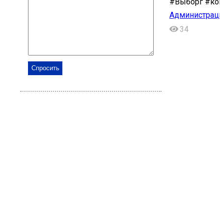
#Выборг #ко
Администрац
34