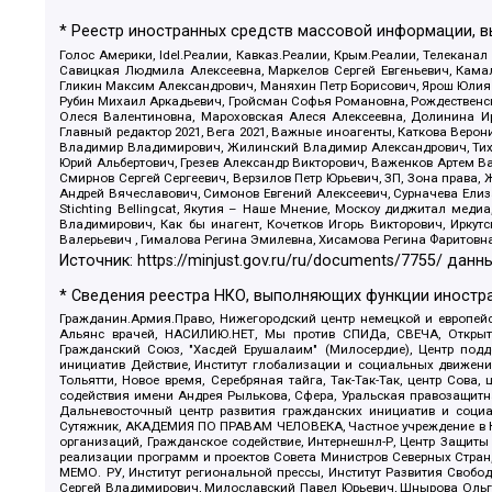
* Реестр иностранных средств массовой информации, 
Голос Америки, Idel.Реалии, Кавказ.Реалии, Крым.Реалии, Телеканал
Савицкая Людмила Алексеевна, Маркелов Сергей Евгеньевич, Камал
Гликин Максим Александрович, Маняхин Петр Борисович, Ярош Юлия П
Рубин Михаил Аркадьевич, Гройсман Софья Романовна, Рождественски
Олеся Валентиновна, Мароховская Алеся Алексеевна, Долинина И
Главный редактор 2021, Вега 2021, Важные иноагенты, Каткова Вер
Владимир Владимирович, Жилинский Владимир Александрович, Тихон
Юрий Альбертович, Грезев Александр Викторович, Важенков Артем В
Смирнов Сергей Сергеевич, Верзилов Петр Юрьевич, ЗП, Зона прав
Андрей Вячеславович, Симонов Евгений Алексеевич, Сурначева Елиз
Stichting Bellingcat, Якутия – Наше Мнение, Москоу диджитал мед
Владимирович, Как бы инагент, Кочетков Игорь Викторович, Иркут
Валерьевич , Гималова Регина Эмилевна, Хисамова Регина Фаритовн
Источник:
https://minjust.gov.ru/ru/documents/7755/
данны
* Сведения реестра НКО, выполняющих функции иностра
Гражданин.Армия.Право, Нижегородский центр немецкой и европейск
Альянс врачей, НАСИЛИЮ.НЕТ, Мы против СПИДа, СВЕЧА, Открытый
Гражданский Союз, "Хасдей Ерушалаим" (Милосердие), Центр под
инициатив Действие, Институт глобализации и социальных движен
Тольятти, Новое время, Серебряная тайга, Так-Так-Так, центр Сова
содействия имени Андрея Рылькова, Сфера, Уральская правозащитна
Дальневосточный центр развития гражданских инициатив и социа
Сутяжник, АКАДЕМИЯ ПО ПРАВАМ ЧЕЛОВЕКА, Частное учреждение в Ка
организаций, Гражданское содействие, Интернешнл-Р, Центр Защиты
реализации программ и проектов Совета Министров Северных Стран
МЕМО. РУ, Институт региональной прессы, Институт Развития Своб
Сергей Владимирович, Милославский Павел Юрьевич, Шнырова Ольга