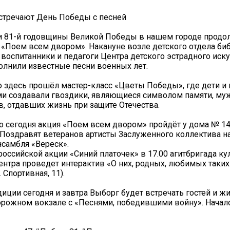
тречают День Победы с песней
и 81-й годовщины Великой Победы в нашем городе продо
 «Поем всем двором». Накануне возле детского отдела би
 воспитанники и педагоги Центра детского эстрадного иск
лнили известные песни военных лет.
 здесь прошёл мастер-класс «Цветы Победы», где дети и
и создавали гвоздики, являющиеся символом памяти, му
в, отдавших жизнь при защите Отечества.
о сегодня акция «Поем всем двором» пройдёт у дома № 14
Поздравят ветеранов артисты Заслуженного коллектива н
нсамбля «Вереск».
российской акции «Синий платочек» в 17.00 агитбригада ку
ентра проведет интерактив «О них, родных, любимых таких..
 Спортивная, 11).
диции сегодня и завтра Выборг будет встречать гостей и ж
рожном вокзале с «Песнями, победившими войну». Начало 