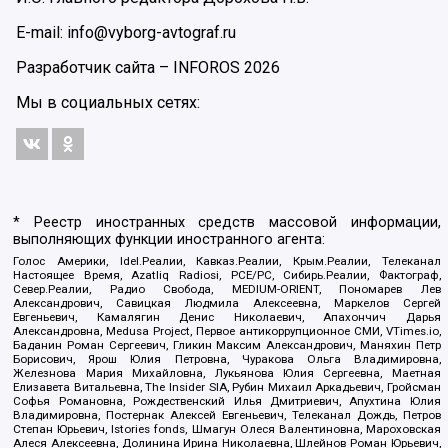
E-mail: info@vyborg-avtograf.ru
Разработчик сайта –
INFOROS
2026
Мы в социальных сетях:
* Реестр иностранных средств массовой информации,
выполняющих функции иностранного агента:
Голос Америки, Idel.Реалии, Кавказ.Реалии, Крым.Реалии, Телеканал
Настоящее Время, Azatliq Radiosi, PCE/PC, Сибирь.Реалии, Фактограф,
Север.Реалии, Радио Свобода, MEDIUM-ORIENT, Пономарев Лев
Александрович, Савицкая Людмила Алексеевна, Маркелов Сергей
Евгеньевич, Камалягин Денис Николаевич, Апахончич Дарья
Александровна, Medusa Project, Первое антикоррупционное СМИ, VTimes.io,
Баданин Роман Сергеевич, Гликин Максим Александрович, Маняхин Петр
Борисович, Ярош Юлия Петровна, Чуракова Ольга Владимировна,
Железнова Мария Михайловна, Лукьянова Юлия Сергеевна, Маетная
Елизавета Витальевна, The Insider SIA, Рубин Михаил Аркадьевич, Гройсман
Софья Романовна, Рождественский Илья Дмитриевич, Апухтина Юлия
Владимировна, Постернак Алексей Евгеньевич, Телеканал Дождь, Петров
Степан Юрьевич, Istories fonds, Шмагун Олеся Валентиновна, Мароховская
Алеся Алексеевна, Долинина Ирина Николаевна, Шлейнов Роман Юрьевич,