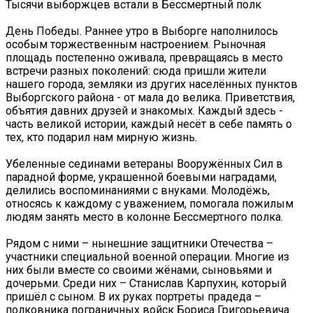
Тысячи выборжцев встали в Бессмертный полк
День Победы. Раннее утро в Выборге наполнилось
особым торжественным настроением. Рыночная
площадь постепенно оживала, превращаясь в место
встречи разных поколений: сюда пришли жители
нашего города, земляки из других населённых пунктов
Выборгского района - от мала до велика. Приветствия,
объятия давних друзей и знакомых. Каждый здесь -
часть великой истории, каждый несёт в себе память о
тех, кто подарил нам мирную жизнь.
Убеленные сединами ветераны Вооружённых Сил в
парадной форме, украшенной боевыми наградами,
делились воспоминаниями с внуками. Молодёжь,
относясь к каждому с уважением, помогала пожилым
людям занять место в колонне Бессмертного полка.
Рядом с ними – нынешние защитники Отечества –
участники специальной военной операции. Многие из
них были вместе со своими жёнами, сыновьями и
дочерьми. Среди них – Станислав Карпухин, который
пришёл с сыном. В их руках портреты прадеда –
полковника пограничных войск Бориса Григорьевича