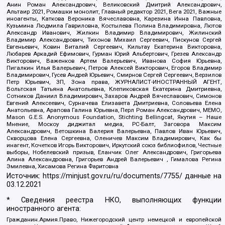
Анин Роман Александрович, Великовский Дмитрий Александрович,
Альтаир 2021, Ромашки монолит, Главный редактор 2021, Вега 2021, Важные
иноагенты, Каткова Вероника Вячеславовна, Карезина Инна Павловна,
Кузьмина Людмила Гавриловна, Костылева Полина Владимировна, Лютов
Александр Иванович, Жилкин Владимир Владимирович, Жилинский
Владимир Александрович, Тихонов Михаил Сергеевич, Пискунов Сергей
Евгеньевич, Ковин Виталий Сергеевич, Кильтау Екатерина Викторовна,
Любарев Аркадий Ефимович, Гурман Юрий Альбертович, Грезев Александр
Викторович, Важенков Артем Валерьевич, Иванова София Юрьевна,
Пигалкин Илья Валерьевич, Петров Алексей Викторович, Егоров Владимир
Владимирович, Гусев Андрей Юрьевич, Смирнов Сергей Сергеевич, Верзилов
Петр Юрьевич, ЗП, Зона права, ЖУРНАЛИСТ-ИНОСТРАННЫЙ АГЕНТ,
Вольтская Татьяна Анатольевна, Клепиковская Екатерина Дмитриевна,
Сотников Даниил Владимирович, Захаров Андрей Вячеславович, Симонов
Евгений Алексеевич, Сурначева Елизавета Дмитриевна, Соловьева Елена
Анатольевна, Арапова Галина Юрьевна, Перл Роман Александрович, МЕМО,
Mason G.E.S. Anonymous Foundation, Stichting Bellingcat, Якутия – Наше
Мнение, Москоу диджитал медиа, РС-Балт, Заговора Максим
Александрович, Ветошкина Валерия Валерьевна, Павлов Иван Юрьевич,
Скворцова Елена Сергеевна, Оленичев Максим Владимирович, Как бы
инагент, Кочетков Игорь Викторович, Иркутский союз библиофилов, Честные
выборы, Нобелевский призыв, Еланчик Олег Александрович, Григорьева
Алина Александровна, Григорьев Андрей Валерьевич , Гималова Регина
Эмилевна, Хисамова Регина Фаритовна
Источник:
https://minjust.gov.ru/ru/documents/7755/
данные на
03.12.2021
* Сведения реестра НКО, выполняющих функции
иностранного агента:
Гражданин.Армия.Право, Нижегородский центр немецкой и европейской