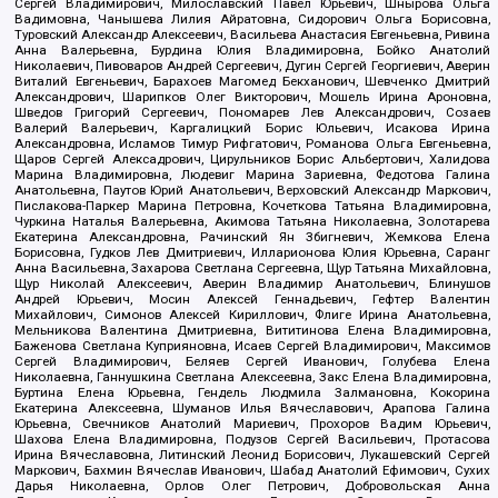
Сергей Владимирович, Милославский Павел Юрьевич, Шнырова Ольга
Вадимовна, Чанышева Лилия Айратовна, Сидорович Ольга Борисовна,
Туровский Александр Алексеевич, Васильева Анастасия Евгеньевна, Ривина
Анна Валерьевна, Бурдина Юлия Владимировна, Бойко Анатолий
Николаевич, Пивоваров Андрей Сергеевич, Дугин Сергей Георгиевич, Аверин
Виталий Евгеньевич, Барахоев Магомед Бекханович, Шевченко Дмитрий
Александрович, Шарипков Олег Викторович, Мошель Ирина Ароновна,
Шведов Григорий Сергеевич, Пономарев Лев Александрович, Созаев
Валерий Валерьевич, Каргалицкий Борис Юльевич, Исакова Ирина
Александровна, Исламов Тимур Рифгатович, Романова Ольга Евгеньевна,
Щаров Сергей Алексадрович, Цирульников Борис Альбертович, Халидова
Марина Владимировна, Людевиг Марина Зариевна, Федотова Галина
Анатольевна, Паутов Юрий Анатольевич, Верховский Александр Маркович,
Пислакова-Паркер Марина Петровна, Кочеткова Татьяна Владимировна,
Чуркина Наталья Валерьевна, Акимова Татьяна Николаевна, Золотарева
Екатерина Александровна, Рачинский Ян Збигневич, Жемкова Елена
Борисовна, Гудков Лев Дмитриевич, Илларионова Юлия Юрьевна, Саранг
Анна Васильевна, Захарова Светлана Сергеевна, Щур Татьяна Михайловна,
Щур Николай Алексеевич, Аверин Владимир Анатольевич, Блинушов
Андрей Юрьевич, Мосин Алексей Геннадьевич, Гефтер Валентин
Михайлович, Симонов Алексей Кириллович, Флиге Ирина Анатольевна,
Мельникова Валентина Дмитриевна, Вититинова Елена Владимировна,
Баженова Светлана Куприяновна, Исаев Сергей Владимирович, Максимов
Сергей Владимирович, Беляев Сергей Иванович, Голубева Елена
Николаевна, Ганнушкина Светлана Алексеевна, Закс Елена Владимировна,
Буртина Елена Юрьевна, Гендель Людмила Залмановна, Кокорина
Екатерина Алексеевна, Шуманов Илья Вячеславович, Арапова Галина
Юрьевна, Свечников Анатолий Мариевич, Прохоров Вадим Юрьевич,
Шахова Елена Владимировна, Подузов Сергей Васильевич, Протасова
Ирина Вячеславовна, Литинский Леонид Борисович, Лукашевский Сергей
Маркович, Бахмин Вячеслав Иванович, Шабад Анатолий Ефимович, Сухих
Дарья Николаевна, Орлов Олег Петрович, Добровольская Анна