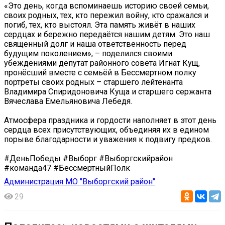
«Это день, когда вспоминаешь историю своей семьи,
своих родных, тех, кто пережил войну, кто сражался и
погиб, тех, кто выстоял. Эта память живёт в наших
сердцах и бережно передаётся нашим детям. Это наш
священный долг и наша ответственность перед
будущим поколением», – поделился своими
убеждениями депутат районного совета Игнат Кущ,
пронёсший вместе с семьёй в Бессмертном полку
портреты своих родных – старшего лейтенанта
Владимира Спиридоновича Куща и старшего сержанта
Вячеслава Емельяновича Лебедя.
Атмосфера праздника и гордости наполняет в этот день
сердца всех присутствующих, объединяя их в едином
порыве благодарности и уважения к подвигу предков.
#ДеньПобеды #Выборг #Выборгскийрайон
#команда47 #БессмертныйПолк
Администрация МО "Выборгский район"
29