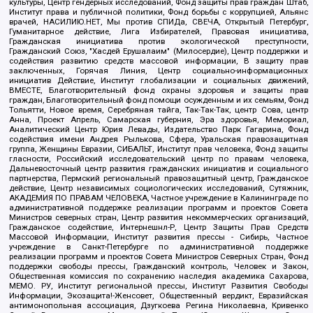
культуры, Центр гендерных исследований, Фонд защиты прав граждан Штаб,
Институт права и публичной политики, Фонд борьбы с коррупцией, Альянс
врачей, НАСИЛИЮ.НЕТ, Мы против СПИДа, СВЕЧА, Открытый Петербург,
Гуманитарное действие, Лига Избирателей, Правовая инициатива,
Гражданская инициатива против экологической преступности,
Гражданский Союз, "Хасдей Ерушалаим" (Милосердие), Центр поддержки и
содействия развитию средств массовой информации, В защиту прав
заключенных, Горячая Линия, Центр социально-информационных
инициатив Действие, Институт глобализации и социальных движений,
ВМЕСТЕ, Благотворительный фонд охраны здоровья и защиты прав
граждан, Благотворительный фонд помощи осужденным и их семьям, Фонд
Тольятти, Новое время, Серебряная тайга, Так-Так-Так, центр Сова, центр
Анна, Проект Апрель, Самарская губерния, Эра здоровья, Мемориал,
Аналитический Центр Юрия Левады, Издательство Парк Гагарина, Фонд
содействия имени Андрея Рылькова, Сфера, Уральская правозащитная
группа, Женщины Евразии, СИБАЛЬТ, Институт прав человека, Фонд защиты
гласности, Российский исследовательский центр по правам человека,
Дальневосточный центр развития гражданских инициатив и социального
партнерства, Пермский региональный правозащитный центр, Гражданское
действие, Центр независимых социологических исследований, Сутяжник,
АКАДЕМИЯ ПО ПРАВАМ ЧЕЛОВЕКА, Частное учреждение в Калининграде по
административной поддержке реализации программ и проектов Совета
Министров северных стран, Центр развития некоммерческих организаций,
Гражданское содействие, Интернешнл-Р, Центр Защиты Прав Средств
Массовой Информации, Институт развития прессы - Сибирь, Частное
учреждение в Санкт-Петербурге по административной поддержке
реализации программ и проектов Совета Министров Северных Стран, Фонд
поддержки свободы прессы, Гражданский контроль, Человек и Закон,
Общественная комиссия по сохранению наследия академика Сахарова,
МЕМО. РУ, Институт региональной прессы, Институт Развития Свободы
Информации, Экозащита!-Женсовет, Общественный вердикт, Евразийская
антимонопольная ассоциация, Дзугкоева Регина Николаевна, Кривенко