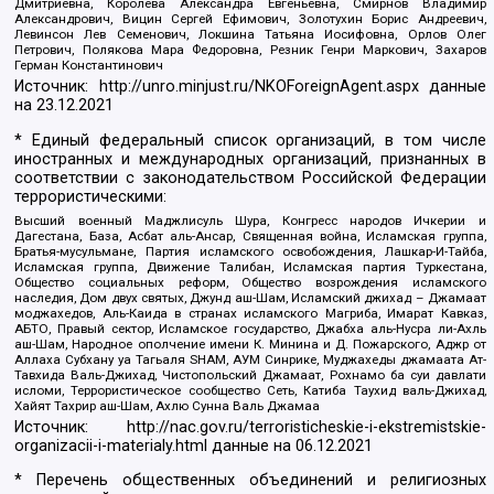
Дмитриевна, Королева Александра Евгеньевна, Смирнов Владимир
Александрович, Вицин Сергей Ефимович, Золотухин Борис Андреевич,
Левинсон Лев Семенович, Локшина Татьяна Иосифовна, Орлов Олег
Петрович, Полякова Мара Федоровна, Резник Генри Маркович, Захаров
Герман Константинович
Источник:
http://unro.minjust.ru/NKOForeignAgent.aspx
данные
на
23.12.2021
* Единый федеральный список организаций, в том числе
иностранных и международных организаций, признанных в
соответствии с законодательством Российской Федерации
террористическими:
Высший военный Маджлисуль Шура, Конгресс народов Ичкерии и
Дагестана, База, Асбат аль-Ансар, Священная война, Исламская группа,
Братья-мусульмане, Партия исламского освобождения, Лашкар-И-Тайба,
Исламская группа, Движение Талибан, Исламская партия Туркестана,
Общество социальных реформ, Общество возрождения исламского
наследия, Дом двух святых, Джунд аш-Шам, Исламский джихад – Джамаат
моджахедов, Аль-Каида в странах исламского Магриба, Имарат Кавказ,
АБТО, Правый сектор, Исламское государство, Джабха аль-Нусра ли-Ахль
аш-Шам, Народное ополчение имени К. Минина и Д. Пожарского, Аджр от
Аллаха Субхану уа Тагьаля SHAM, АУМ Синрике, Муджахеды джамаата Ат-
Тавхида Валь-Джихад, Чистопольский Джамаат, Рохнамо ба суи давлати
исломи, Террористическое сообщество Сеть, Катиба Таухид валь-Джихад,
Хайят Тахрир аш-Шам, Ахлю Сунна Валь Джамаа
Источник:
http://nac.gov.ru/terroristicheskie-i-ekstremistskie-
organizacii-i-materialy.html
данные на
06.12.2021
* Перечень общественных объединений и религиозных