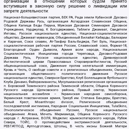
организаций в отношении которых судом принято
вступившее в законную силу решение о ликвидации или
запрете деятельности:
Национал-большевистская партия, ВЕК РА, Рада земли Кубанской Духовно
Родовой Державы Русь, организация Асгардская Славянская Община,
Община Капища Веды Перуна, Мужская Духовная Семинария Духовное
Учреждение, Нурджулар, К Богодержавию, Таблиги Джамаат, Свидетели
Иеговы, Русское национальное единство, Национал-социалистическое
общество, Джамаат мувахидов, Объединенный Вилайат Кабарды, Балкарии
и Карачая, Союз славян, Ат-Такфир Валь-Хиджра, Пит Буль, Национал-
социалистическая рабочая партия России, Славянский союз, Формат-18,
Благородный Орден Дьявола, Армия воли народа, Национальная
Социалистическая Инициатива города Череповца, Духовно-Родовая
Держава Русь, Русское национальное единство, Древнерусской
Инглистической церкви Православных Староверов-Инглингов, Русский
общенациональный союз, Движение против нелегальной иммиграции,
Кровь и Честь, О свободе совести и о религиозных объединениях, Омская
организация общественного политического движения Русское
национальное единство, Северное Братство, Клуб Болельщиков Футбольного
Клуба Динамо, Файзрахманисты, Мусульманская религиозная организация
п. Боровский Тюменского района Тюменской области, Община Коренного
Русского народа Щелковского района, Правый сектор, Украинская
национальная ассамблея – Украинская народная самооборона,
Украинская повстанческая армия, Тризуб им. Степана Бандеры, Братство,
Белый Крест, Misanthropic division, Религиозное объединение
последователей инглиизма, Народная Социальная Инициатива, TulaSkins,
Этнополитическое объединение Русские, Русское национальное
объединение Атака, Мечеть Мирмамеда, Община Коренного Русского
народа г. Астрахани, ВОЛЯ, Меджлис крымскотатарского народа, Рубеж
Севера, ТОЙС, О противодействии экстремистской деятельности,
РЕВТАТПОД, Артподготовка, Штольц, В честь иконы Божией Матери