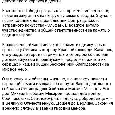
депутатского корпуса и другие.
Волонтёры Победы раздавали георгиевские ленточки,
помогая закрепить их на груди у самого сердца. Звучали
песни военных лет в исполнении Центра детского
эстрадного искусства «Эльфы». В воздухе витало
чувство единства и общей ответственности за память о
подвиге народа.
В назначенный час живая «река памяти» двинулась по
проспекту Ленина в сторону Красной площади. Казалось,
что ушедшие герои незримо шагают рядом со своими
детьми, внуками и правнуками, продолжая жить в их
сердцах и нашей общей бесконечной благодарности за
мирное небо.
О тех, кому мы обязаны жизнью, и о несокрушимости
народной памяти высказался депутат Законодательного
собрания Ленинградской области Михаил Макаров. Его
дед Михаил Егорович Макаров прошёл две войны.
Срочником - в Советско-финляндскую, добровольцем –
в Великую Отечественную. Дошёл до Берлина. Закончил
военную службу в звании гвардии майора.