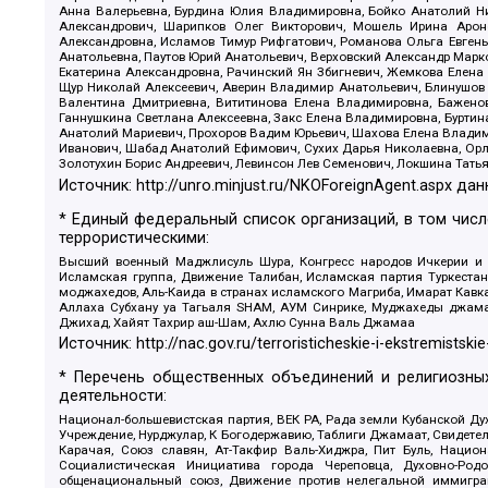
Анна Валерьевна, Бурдина Юлия Владимировна, Бойко Анатолий Ник
Александрович, Шарипков Олег Викторович, Мошель Ирина Ароно
Александровна, Исламов Тимур Рифгатович, Романова Ольга Евгень
Анатольевна, Паутов Юрий Анатольевич, Верховский Александр Марк
Екатерина Александровна, Рачинский Ян Збигневич, Жемкова Елена 
Щур Николай Алексеевич, Аверин Владимир Анатольевич, Блинушов 
Валентина Дмитриевна, Вититинова Елена Владимировна, Баженов
Ганнушкина Светлана Алексеевна, Закс Елена Владимировна, Буртин
Анатолий Мариевич, Прохоров Вадим Юрьевич, Шахова Елена Владими
Иванович, Шабад Анатолий Ефимович, Сухих Дарья Николаевна, Орл
Золотухин Борис Андреевич, Левинсон Лев Семенович, Локшина Тать
Источник:
http://unro.minjust.ru/NKOForeignAgent.aspx
дан
* Единый федеральный список организаций, в том чис
террористическими:
Высший военный Маджлисуль Шура, Конгресс народов Ичкерии и Да
Исламская группа, Движение Талибан, Исламская партия Туркест
моджахедов, Аль-Каида в странах исламского Магриба, Имарат Кавка
Аллаха Субхану уа Тагьаля SHAM, АУМ Синрике, Муджахеды джамаа
Джихад, Хайят Тахрир аш-Шам, Ахлю Сунна Валь Джамаа
Источник:
http://nac.gov.ru/terroristicheskie-i-ekstremistskie
* Перечень общественных объединений и религиозных
деятельности:
Национал-большевистская партия, ВЕК РА, Рада земли Кубанской 
Учреждение, Нурджулар, К Богодержавию, Таблиги Джамаат, Свидете
Карачая, Союз славян, Ат-Такфир Валь-Хиджра, Пит Буль, Нацио
Социалистическая Инициатива города Череповца, Духовно-Родо
общенациональный союз, Движение против нелегальной иммиграц