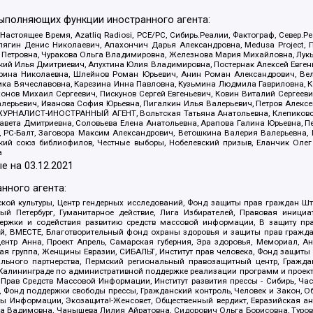
выполняющих функции иностранного агента:
 Настоящее Время, Azatliq Radiosi, PCE/PC, Сибирь.Реалии, Фактограф, Север
ягин Денис Николаевич, Апахончич Дарья Александровна, Medusa Project, П
етровна, Чуракова Ольга Владимировна, Железнова Мария Михайловна, Лукьян
й Илья Дмитриевич, Апухтина Юлия Владимировна, Постернак Алексей Евгеньев
рина Николаевна, Шлейнов Роман Юрьевич, Анин Роман Александрович, Вел
оника Вячеславовна, Карезина Инна Павловна, Кузьмина Людмила Гавриловна
ов Михаил Сергеевич, Пискунов Сергей Евгеньевич, Ковин Виталий Сергеевич
алерьевич, Иванова София Юрьевна, Пигалкин Илья Валерьевич, Петров Алексе
а, ЖУРНАЛИСТ-ИНОСТРАННЫЙ АГЕНТ, Вольтская Татьяна Анатольевна, Клепиков
авета Дмитриевна, Соловьева Елена Анатольевна, Арапова Галина Юрьевна, П
иа, РС-Балт, Заговора Максим Александрович, Ветошкина Валерия Валерьевна
ский союз библиофилов, Честные выборы, Нобелевский призыв, Еланчик Олег
а
е на
03.12.2021
нного агента:
ой культуры, Центр гендерных исследований, Фонд защиты прав граждан Шта
 Петербург, Гуманитарное действие, Лига Избирателей, Правовая инициат
держки и содействия развитию средств массовой информации, В защиту п
ий, ВМЕСТЕ, Благотворительный фонд охраны здоровья и защиты прав граж
, центр Анна, Проект Апрель, Самарская губерния, Эра здоровья, Мемориал,
я группа, Женщины Евразии, СИБАЛЬТ, Институт прав человека, Фонд защиты 
льного партнерства, Пермский региональный правозащитный центр, Граждан
лининграде по административной поддержке реализации программ и проекто
 Прав Средств Массовой Информации, Институт развития прессы - Сибирь, Ча
, Фонд поддержки свободы прессы, Гражданский контроль, Человек и Закон, 
оды Информации, Экозащита!-Женсовет, Общественный вердикт, Евразийская а
 Вадимовна, Чанышева Лилия Айратовна, Сидорович Ольга Борисовна, Туровс