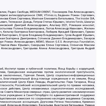
.Реалии, Радио Свобода, MEDIUM-ORIENT, Пономарев Лев Александрович,
ервое антикоррупционное СМИ, VTimes.io, Баданин Роман Сергеевич,
ова Юлия Сергеевна, Маетная Елизавета Витальевна, The Insider SIA,
ич, Телеканал Дождь, Петров Степан Юрьевич, Istories fonds, Шмагун
иковский Дмитрий Александрович, Альтаир 2021, Ромашки монолит,
, Костылева Полина Владимировна, Лютов Александр Иванович, Жилкин
, Кильтау Екатерина Викторовна, Любарев Аркадий Ефимович, Гурман
й Викторович, Егоров Владимир Владимирович, Гусев Андрей Юрьевич,
ская Екатерина Дмитриевна, Сотников Даниил Владимирович, Захаров
ерл Роман Александрович, МЕМО, Mason G.E.S. Anonymous Foundation,
, Павлов Иван Юрьевич, Скворцова Елена Сергеевна, Оленичев Максим
 Александрович, Григорьева Алина Александровна, Григорьев Андрей
б, Институт права и публичной политики, Фонд борьбы с коррупцией,
ива, Гражданская инициатива против экологической преступности,
рав заключенных, Горячая Линия, Центр социально-информационных
дан, Благотворительный фонд помощи осужденным и их семьям, Фонд
 Аналитический Центр Юрия Левады, Издательство Парк Гагарина, Фонд
гласности, Российский исследовательский центр по правам человека,
ское действие, Центр независимых социологических исследований,
в Совета Министров северных стран, Центр развития некоммерческих
стное учреждение в Санкт-Петербурге по административной поддержке
Общественная комиссия по сохранению наследия академика Сахарова,
нтимонопольная ассоциация, Дзугкоева Регина Николаевна, Кривенко
кий Александр Алексеевич, Васильева Анастасия Евгеньевна, Ривина