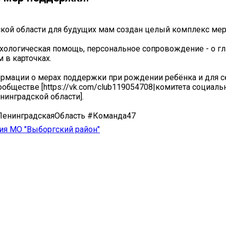
кой области для будущих мам создан целый комплекс ме
хологическая помощь, персональное сопровождение - о гл
 в карточках.
мации о мерах поддержки при рождении ребёнка и для с
ообществе [https://vk.com/club119054708|комитета социал
нинградской области].
ЛенинградскаяОбласть #Команда47
ия МО "Выборгский район"