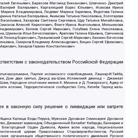
италий Евгеньевич, Барахоев Магомед Бекханович, Шевченко Дмитрий
 Валерий Валерьевич, Каргалицкий Борис Юльевич, Исакова Ирина
ва Марина Владимировна, Людевиг Марина Зариевна, Федотова Галина
уркина Наталья Валерьевна, Акимова Татьяна Николаевна, Золотарева
 Васильевна, Захарова Светлана Сергеевна, Щур Татьяна Михайловна,
 Симонов Алексей Кириллович, Флиге Ирина Анатольевна, Мельникова
адимирович, Беляев Сергей Иванович, Голубева Елена Николаевна,
вна, Шуманов Илья Вячеславович, Арапова Галина Юрьевна, Свечников
ий Леонид Борисович, Лукашевский Сергей Маркович, Бахмин Вячеслав
геньевна, Смирнов Владимир Александрович, Вицин Сергей Ефимович,
 Маркович, Захаров Герман Константинович
оответствии с законодательством Российской Федерации
тья-мусульмане, Партия исламского освобождения, Лашкар-И-Тайба,
дия, Дом двух святых, Джунд аш-Шам, Исламский джихад – Джамаат
ш-Шам, Народное ополчение имени К. Минина и Д. Пожарского, Аджр от
и исломи, Террористическое сообщество Сеть, Катиба Таухид валь-
е в законную силу решение о ликвидации или запрете
 Община Капища Веды Перуна, Мужская Духовная Семинария Духовное
ство, Джамаат мувахидов, Объединенный Вилайат Кабарды, Балкарии и
18, Благородный Орден Дьявола, Армия воли народа, Национальная
истической церкви Православных Староверов-Инглингов, Русский
ская организация общественного политического движения Русское