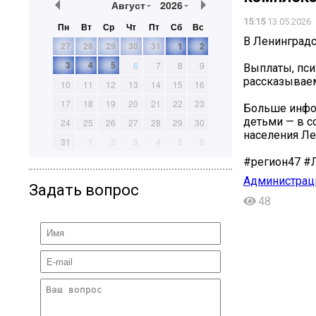
Август
2026
15:15
13.05.2026
Пн
Вт
Ср
Чт
Пт
Сб
Вс
В Ленинградс
27
28
29
30
31
1
2
3
4
5
6
7
8
9
Выплаты, пси
рассказываем
10
11
12
13
14
15
16
17
18
19
20
21
22
23
Больше инфор
детьми — в с
24
25
26
27
28
29
30
населения Ле
31
1
2
3
4
5
6
#регион47 #
Администрац
Задать вопрос
48