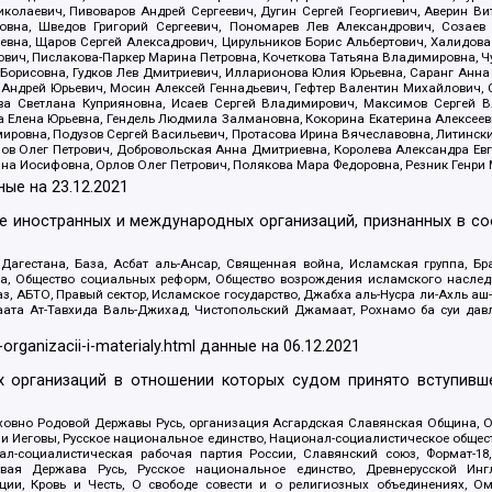
олаевич, Пивоваров Андрей Сергеевич, Дугин Сергей Георгиевич, Аверин В
вна, Шведов Григорий Сергеевич, Пономарев Лев Александрович, Созаев
евна, Щаров Сергей Алексадрович, Цирульников Борис Альбертович, Халидо
ович, Пислакова-Паркер Марина Петровна, Кочеткова Татьяна Владимировна, Ч
Борисовна, Гудков Лев Дмитриевич, Илларионова Юлия Юрьевна, Саранг Анна
Андрей Юрьевич, Мосин Алексей Геннадьевич, Гефтер Валентин Михайлович,
а Светлана Куприяновна, Исаев Сергей Владимирович, Максимов Сергей Вл
а Елена Юрьевна, Гендель Людмила Залмановна, Кокорина Екатерина Алексее
ровна, Подузов Сергей Васильевич, Протасова Ирина Вячеславовна, Литинск
ов Олег Петрович, Добровольская Анна Дмитриевна, Королева Александра Ев
яна Иосифовна, Орлов Олег Петрович, Полякова Мара Федоровна, Резник Генри
ные на
23.12.2021
ле иностранных и международных организаций, признанных в с
гестана, База, Асбат аль-Ансар, Священная война, Исламская группа, Бра
ана, Общество социальных реформ, Общество возрождения исламского насле
з, АБТО, Правый сектор, Исламское государство, Джабха аль-Нусра ли-Ахль а
та Ат-Тавхида Валь-Джихад, Чистопольский Джамаат, Рохнамо ба суи давлат
-organizacii-i-materialy.html
данные на
06.12.2021
 организаций в отношении которых судом принято вступивше
Духовно Родовой Державы Русь, организация Асгардская Славянская Община,
ли Иеговы, Русское национальное единство, Национал-социалистическое обще
нал-социалистическая рабочая партия России, Славянский союз, Формат-
вая Держава Русь, Русское национальное единство, Древнерусской Ингл
ии, Кровь и Честь, О свободе совести и о религиозных объединениях, Ом