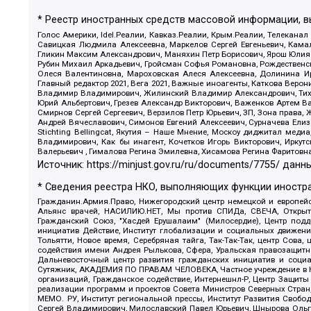
* Реестр иностранных средств массовой информации, 
Голос Америки, Idel.Реалии, Кавказ.Реалии, Крым.Реалии, Телеканал
Савицкая Людмила Алексеевна, Маркелов Сергей Евгеньевич, Камал
Гликин Максим Александрович, Маняхин Петр Борисович, Ярош Юлия П
Рубин Михаил Аркадьевич, Гройсман Софья Романовна, Рождественски
Олеся Валентиновна, Мароховская Алеся Алексеевна, Долинина И
Главный редактор 2021, Вега 2021, Важные иноагенты, Каткова Вер
Владимир Владимирович, Жилинский Владимир Александрович, Тихон
Юрий Альбертович, Грезев Александр Викторович, Важенков Артем В
Смирнов Сергей Сергеевич, Верзилов Петр Юрьевич, ЗП, Зона прав
Андрей Вячеславович, Симонов Евгений Алексеевич, Сурначева Елиз
Stichting Bellingcat, Якутия – Наше Мнение, Москоу диджитал мед
Владимирович, Как бы инагент, Кочетков Игорь Викторович, Иркут
Валерьевич , Гималова Регина Эмилевна, Хисамова Регина Фаритовн
Источник:
https://minjust.gov.ru/ru/documents/7755/
данны
* Сведения реестра НКО, выполняющих функции иностра
Гражданин.Армия.Право, Нижегородский центр немецкой и европейск
Альянс врачей, НАСИЛИЮ.НЕТ, Мы против СПИДа, СВЕЧА, Открытый
Гражданский Союз, "Хасдей Ерушалаим" (Милосердие), Центр под
инициатив Действие, Институт глобализации и социальных движен
Тольятти, Новое время, Серебряная тайга, Так-Так-Так, центр Сова
содействия имени Андрея Рылькова, Сфера, Уральская правозащитна
Дальневосточный центр развития гражданских инициатив и социа
Сутяжник, АКАДЕМИЯ ПО ПРАВАМ ЧЕЛОВЕКА, Частное учреждение в Ка
организаций, Гражданское содействие, Интернешнл-Р, Центр Защиты
реализации программ и проектов Совета Министров Северных Стран
МЕМО. РУ, Институт региональной прессы, Институт Развития Своб
Сергей Владимирович, Милославский Павел Юрьевич, Шнырова Ольга