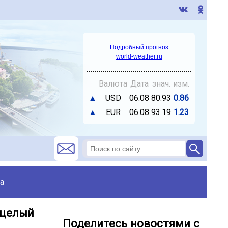
Подробный прогноз
world-weather.ru
Валюта
Дата
знач.
изм.
▲
USD
06.08
80.93
0.86
▲
EUR
06.08
93.19
1.23
а
 целый
Поделитесь новостями с