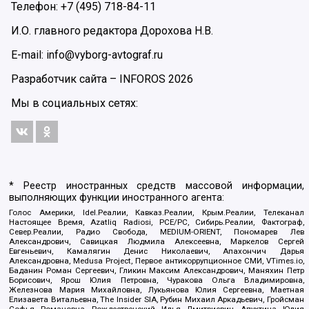
Телефон: +7 (495) 718-84-11
И.О. главного редактора Дорохова Н.В.
E-mail: info@vyborg-avtograf.ru
Разработчик сайта –
INFOROS
2026
Мы в социальных сетях:
* Реестр иностранных средств массовой информации,
выполняющих функции иностранного агента:
Голос Америки, Idel.Реалии, Кавказ.Реалии, Крым.Реалии, Телеканал
Настоящее Время, Azatliq Radiosi, PCE/PC, Сибирь.Реалии, Фактограф,
Север.Реалии, Радио Свобода, MEDIUM-ORIENT, Пономарев Лев
Александрович, Савицкая Людмила Алексеевна, Маркелов Сергей
Евгеньевич, Камалягин Денис Николаевич, Апахончич Дарья
Александровна, Medusa Project, Первое антикоррупционное СМИ, VTimes.io,
Баданин Роман Сергеевич, Гликин Максим Александрович, Маняхин Петр
Борисович, Ярош Юлия Петровна, Чуракова Ольга Владимировна,
Железнова Мария Михайловна, Лукьянова Юлия Сергеевна, Маетная
Елизавета Витальевна, The Insider SIA, Рубин Михаил Аркадьевич, Гройсман
Софья Романовна, Рождественский Илья Дмитриевич, Апухтина Юлия