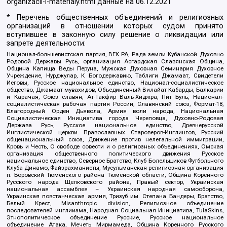
organizacii-i-materialy.html
данные на
06.12.2021
* Перечень общественных объединений и религиозных
организаций в отношении которых судом принято
вступившее в законную силу решение о ликвидации или
запрете деятельности:
Национал-большевистская партия, ВЕК РА, Рада земли Кубанской Духовно
Родовой Державы Русь, организация Асгардская Славянская Община,
Община Капища Веды Перуна, Мужская Духовная Семинария Духовное
Учреждение, Нурджулар, К Богодержавию, Таблиги Джамаат, Свидетели
Иеговы, Русское национальное единство, Национал-социалистическое
общество, Джамаат мувахидов, Объединенный Вилайат Кабарды, Балкарии
и Карачая, Союз славян, Ат-Такфир Валь-Хиджра, Пит Буль, Национал-
социалистическая рабочая партия России, Славянский союз, Формат-18,
Благородный Орден Дьявола, Армия воли народа, Национальная
Социалистическая Инициатива города Череповца, Духовно-Родовая
Держава Русь, Русское национальное единство, Древнерусской
Инглистической церкви Православных Староверов-Инглингов, Русский
общенациональный союз, Движение против нелегальной иммиграции,
Кровь и Честь, О свободе совести и о религиозных объединениях, Омская
организация общественного политического движения Русское
национальное единство, Северное Братство, Клуб Болельщиков Футбольного
Клуба Динамо, Файзрахманисты, Мусульманская религиозная организация
п. Боровский Тюменского района Тюменской области, Община Коренного
Русского народа Щелковского района, Правый сектор, Украинская
национальная ассамблея – Украинская народная самооборона,
Украинская повстанческая армия, Тризуб им. Степана Бандеры, Братство,
Белый Крест, Misanthropic division, Религиозное объединение
последователей инглиизма, Народная Социальная Инициатива, TulaSkins,
Этнополитическое объединение Русские, Русское национальное
объединение Атака, Мечеть Мирмамеда, Община Коренного Русского