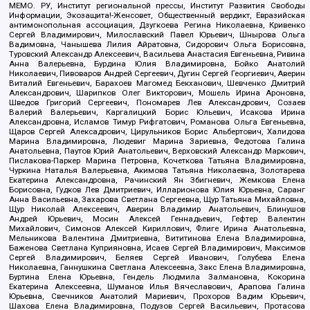
МЕМО. РУ, Институт региональной прессы, Институт Развития Свободы
Информации, Экозащита!-Женсовет, Общественный вердикт, Евразийская
антимонопольная ассоциация, Дзугкоева Регина Николаевна, Кривенко
Сергей Владимирович, Милославский Павел Юрьевич, Шнырова Ольга
Вадимовна, Чанышева Лилия Айратовна, Сидорович Ольга Борисовна,
Туровский Александр Алексеевич, Васильева Анастасия Евгеньевна, Ривина
Анна Валерьевна, Бурдина Юлия Владимировна, Бойко Анатолий
Николаевич, Пивоваров Андрей Сергеевич, Дугин Сергей Георгиевич, Аверин
Виталий Евгеньевич, Барахоев Магомед Бекханович, Шевченко Дмитрий
Александрович, Шарипков Олег Викторович, Мошель Ирина Ароновна,
Шведов Григорий Сергеевич, Пономарев Лев Александрович, Созаев
Валерий Валерьевич, Каргалицкий Борис Юльевич, Исакова Ирина
Александровна, Исламов Тимур Рифгатович, Романова Ольга Евгеньевна,
Щаров Сергей Алексадрович, Цирульников Борис Альбертович, Халидова
Марина Владимировна, Людевиг Марина Зариевна, Федотова Галина
Анатольевна, Паутов Юрий Анатольевич, Верховский Александр Маркович,
Пислакова-Паркер Марина Петровна, Кочеткова Татьяна Владимировна,
Чуркина Наталья Валерьевна, Акимова Татьяна Николаевна, Золотарева
Екатерина Александровна, Рачинский Ян Збигневич, Жемкова Елена
Борисовна, Гудков Лев Дмитриевич, Илларионова Юлия Юрьевна, Саранг
Анна Васильевна, Захарова Светлана Сергеевна, Щур Татьяна Михайловна,
Щур Николай Алексеевич, Аверин Владимир Анатольевич, Блинушов
Андрей Юрьевич, Мосин Алексей Геннадьевич, Гефтер Валентин
Михайлович, Симонов Алексей Кириллович, Флиге Ирина Анатольевна,
Мельникова Валентина Дмитриевна, Вититинова Елена Владимировна,
Баженова Светлана Куприяновна, Исаев Сергей Владимирович, Максимов
Сергей Владимирович, Беляев Сергей Иванович, Голубева Елена
Николаевна, Ганнушкина Светлана Алексеевна, Закс Елена Владимировна,
Буртина Елена Юрьевна, Гендель Людмила Залмановна, Кокорина
Екатерина Алексеевна, Шуманов Илья Вячеславович, Арапова Галина
Юрьевна, Свечников Анатолий Мариевич, Прохоров Вадим Юрьевич,
Шахова Елена Владимировна, Подузов Сергей Васильевич, Протасова