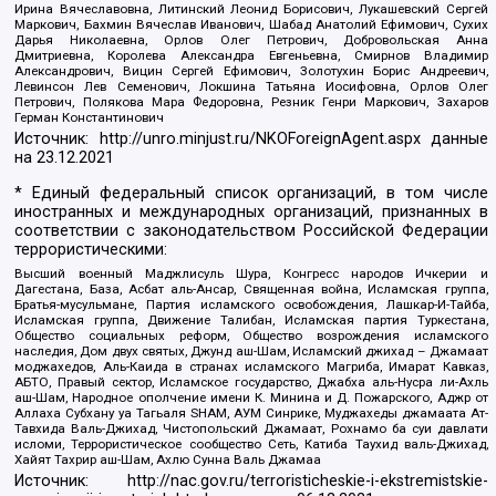
Ирина Вячеславовна, Литинский Леонид Борисович, Лукашевский Сергей
Маркович, Бахмин Вячеслав Иванович, Шабад Анатолий Ефимович, Сухих
Дарья Николаевна, Орлов Олег Петрович, Добровольская Анна
Дмитриевна, Королева Александра Евгеньевна, Смирнов Владимир
Александрович, Вицин Сергей Ефимович, Золотухин Борис Андреевич,
Левинсон Лев Семенович, Локшина Татьяна Иосифовна, Орлов Олег
Петрович, Полякова Мара Федоровна, Резник Генри Маркович, Захаров
Герман Константинович
Источник:
http://unro.minjust.ru/NKOForeignAgent.aspx
данные
на
23.12.2021
* Единый федеральный список организаций, в том числе
иностранных и международных организаций, признанных в
соответствии с законодательством Российской Федерации
террористическими:
Высший военный Маджлисуль Шура, Конгресс народов Ичкерии и
Дагестана, База, Асбат аль-Ансар, Священная война, Исламская группа,
Братья-мусульмане, Партия исламского освобождения, Лашкар-И-Тайба,
Исламская группа, Движение Талибан, Исламская партия Туркестана,
Общество социальных реформ, Общество возрождения исламского
наследия, Дом двух святых, Джунд аш-Шам, Исламский джихад – Джамаат
моджахедов, Аль-Каида в странах исламского Магриба, Имарат Кавказ,
АБТО, Правый сектор, Исламское государство, Джабха аль-Нусра ли-Ахль
аш-Шам, Народное ополчение имени К. Минина и Д. Пожарского, Аджр от
Аллаха Субхану уа Тагьаля SHAM, АУМ Синрике, Муджахеды джамаата Ат-
Тавхида Валь-Джихад, Чистопольский Джамаат, Рохнамо ба суи давлати
исломи, Террористическое сообщество Сеть, Катиба Таухид валь-Джихад,
Хайят Тахрир аш-Шам, Ахлю Сунна Валь Джамаа
Источник:
http://nac.gov.ru/terroristicheskie-i-ekstremistskie-