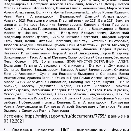
Владимировна, Постернак Алексей Евгеньевич, Телеканал Дождь, Петров
Степан Юрьевич, Istories fonds, Шмагун Олеся Валентиновна, Мароховская
Алеся Алексеевна, Долинина Ирина Николаевна, Шлейнов Роман Юрьевич,
Анин Роман Александрович, Великовский Дмитрий Александрович,
Альтаир 2021, Ромашки монолит, Главный редактор 2021, Вега 2021, Важные
иноагенты, Каткова Вероника Вячеславовна, Карезина Инна Павловна,
Кузьмина Людмила Гавриловна, Костылева Полина Владимировна, Лютов
Александр Иванович, Жилкин Владимир Владимирович, Жилинский
Владимир Александрович, Тихонов Михаил Сергеевич, Пискунов Сергей
Евгеньевич, Ковин Виталий Сергеевич, Кильтау Екатерина Викторовна,
Любарев Аркадий Ефимович, Гурман Юрий Альбертович, Грезев Александр
Викторович, Важенков Артем Валерьевич, Иванова София Юрьевна,
Пигалкин Илья Валерьевич, Петров Алексей Викторович, Егоров Владимир
Владимирович, Гусев Андрей Юрьевич, Смирнов Сергей Сергеевич, Верзилов
Петр Юрьевич, ЗП, Зона права, ЖУРНАЛИСТ-ИНОСТРАННЫЙ АГЕНТ,
Вольтская Татьяна Анатольевна, Клепиковская Екатерина Дмитриевна,
Сотников Даниил Владимирович, Захаров Андрей Вячеславович, Симонов
Евгений Алексеевич, Сурначева Елизавета Дмитриевна, Соловьева Елена
Анатольевна, Арапова Галина Юрьевна, Перл Роман Александрович, МЕМО,
Mason G.E.S. Anonymous Foundation, Stichting Bellingcat, Якутия – Наше
Мнение, Москоу диджитал медиа, РС-Балт, Заговора Максим
Александрович, Ветошкина Валерия Валерьевна, Павлов Иван Юрьевич,
Скворцова Елена Сергеевна, Оленичев Максим Владимирович, Как бы
инагент, Кочетков Игорь Викторович, Иркутский союз библиофилов, Честные
выборы, Нобелевский призыв, Еланчик Олег Александрович, Григорьева
Алина Александровна, Григорьев Андрей Валерьевич , Гималова Регина
Эмилевна, Хисамова Регина Фаритовна
Источник:
https://minjust.gov.ru/ru/documents/7755/
данные на
03.12.2021
* Сведения реестра НКО, выполняющих функции