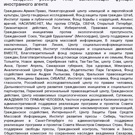
иностранного агента:
Гражданин.Армия.Право, Нижегородский центр немецкой и европейской
культуры, Центр гендерных исследований, Фонд защиты прав граждан Штаб,
Институт права и публичной политики, Фонд борьбы с коррупцией, Альянс
врачей, НАСИЛИЮ.НЕТ, Мы против СПИДа, СВЕЧА, Открытый Петербург,
Гуманитарное действие, Лига Избирателей, Правовая инициатива,
Гражданская инициатива против экологической преступности,
Гражданский Союз, "Хасдей Ерушалаим" (Милосердие), Центр поддержки и
содействия развитию средств массовой информации, В защиту прав
заключенных, Горячая Линия, Центр социально-информационных
инициатив Действие, Институт глобализации и социальных движений,
ВМЕСТЕ, Благотворительный фонд охраны здоровья и защиты прав
граждан, Благотворительный фонд помощи осужденным и их семьям, Фонд
Тольятти, Новое время, Серебряная тайга, Так-Так-Так, центр Сова, центр
Анна, Проект Апрель, Самарская губерния, Эра здоровья, Мемориал,
Аналитический Центр Юрия Левады, Издательство Парк Гагарина, Фонд
содействия имени Андрея Рылькова, Сфера, Уральская правозащитная
группа, Женщины Евразии, СИБАЛЬТ, Институт прав человека, Фонд защиты
гласности, Российский исследовательский центр по правам человека,
Дальневосточный центр развития гражданских инициатив и социального
партнерства, Пермский региональный правозащитный центр, Гражданское
действие, Центр независимых социологических исследований, Сутяжник,
АКАДЕМИЯ ПО ПРАВАМ ЧЕЛОВЕКА, Частное учреждение в Калининграде по
административной поддержке реализации программ и проектов Совета
Министров северных стран, Центр развития некоммерческих организаций,
Гражданское содействие, Интернешнл-Р, Центр Защиты Прав Средств
Массовой Информации, Институт развития прессы - Сибирь, Частное
учреждение в Санкт-Петербурге по административной поддержке
реализации программ и проектов Совета Министров Северных Стран, Фонд
поддержки свободы прессы, Гражданский контроль, Человек и Закон,
Общественная комиссия по сохранению наследия академика Сахарова,