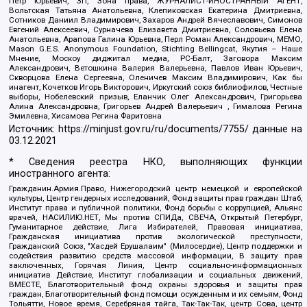
Петр Юрьевич, ЗП, Зона права, ЖУРНАЛИСТ-ИНОСТРАННЫЙ АГЕНТ,
Вольтская Татьяна Анатольевна, Клепиковская Екатерина Дмитриевна,
Сотников Даниил Владимирович, Захаров Андрей Вячеславович, Симонов
Евгений Алексеевич, Сурначева Елизавета Дмитриевна, Соловьева Елена
Анатольевна, Арапова Галина Юрьевна, Перл Роман Александрович, МЕМО,
Mason G.E.S. Anonymous Foundation, Stichting Bellingcat, Якутия – Наше
Мнение, Москоу диджитал медиа, РС-Балт, Заговора Максим
Александрович, Ветошкина Валерия Валерьевна, Павлов Иван Юрьевич,
Скворцова Елена Сергеевна, Оленичев Максим Владимирович, Как бы
инагент, Кочетков Игорь Викторович, Иркутский союз библиофилов, Честные
выборы, Нобелевский призыв, Еланчик Олег Александрович, Григорьева
Алина Александровна, Григорьев Андрей Валерьевич , Гималова Регина
Эмилевна, Хисамова Регина Фаритовна
Источник:
https://minjust.gov.ru/ru/documents/7755/
данные на
03.12.2021
* Сведения реестра НКО, выполняющих функции
иностранного агента:
Гражданин.Армия.Право, Нижегородский центр немецкой и европейской
культуры, Центр гендерных исследований, Фонд защиты прав граждан Штаб,
Институт права и публичной политики, Фонд борьбы с коррупцией, Альянс
врачей, НАСИЛИЮ.НЕТ, Мы против СПИДа, СВЕЧА, Открытый Петербург,
Гуманитарное действие, Лига Избирателей, Правовая инициатива,
Гражданская инициатива против экологической преступности,
Гражданский Союз, "Хасдей Ерушалаим" (Милосердие), Центр поддержки и
содействия развитию средств массовой информации, В защиту прав
заключенных, Горячая Линия, Центр социально-информационных
инициатив Действие, Институт глобализации и социальных движений,
ВМЕСТЕ, Благотворительный фонд охраны здоровья и защиты прав
граждан, Благотворительный фонд помощи осужденным и их семьям, Фонд
Тольятти, Новое время, Серебряная тайга, Так-Так-Так, центр Сова, центр