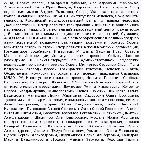
Анна, Проект Апрель, Самарская губерния, Эра здоровья, Мемориал,
Аналитический Центр Юрия Левады, Издательство Парк Гагарина, Фонд
содействия имени Андрея Рылькова, Сфера, Уральская правозащитная
группа, Женщины Евразии, СИБАЛЬТ, Институт прав человека, Фонд защиты
гласности, Российский исследовательский центр по правам человека,
Дальневосточный центр развития гражданских инициатив и социального
партнерства, Пермский региональный правозащитный центр, Гражданское
действие, Центр независимых социологических исследований, Сутяжник,
АКАДЕМИЯ ПО ПРАВАМ ЧЕЛОВЕКА, Частное учреждение в Калининграде по
административной поддержке реализации программ и проектов Совета
Министров северных стран, Центр развития некоммерческих организаций,
Гражданское содействие, Интернешнл-Р, Центр Защиты Прав Средств
Массовой Информации, Институт развития прессы - Сибирь, Частное
учреждение в Санкт-Петербурге по административной поддержке
реализации программ и проектов Совета Министров Северных Стран, Фонд
поддержки свободы прессы, Гражданский контроль, Человек и Закон,
Общественная комиссия по сохранению наследия академика Сахарова,
МЕМО. РУ, Институт региональной прессы, Институт Развития Свободы
Информации, Экозащита!-Женсовет, Общественный вердикт, Евразийская
антимонопольная ассоциация, Дзугкоева Регина Николаевна, Кривенко
Сергей Владимирович, Милославский Павел Юрьевич, Шнырова Ольга
Вадимовна, Чанышева Лилия Айратовна, Сидорович Ольга Борисовна,
Туровский Александр Алексеевич, Васильева Анастасия Евгеньевна, Ривина
Анна Валерьевна, Бурдина Юлия Владимировна, Бойко Анатолий
Николаевич, Пивоваров Андрей Сергеевич, Дугин Сергей Георгиевич, Аверин
Виталий Евгеньевич, Барахоев Магомед Бекханович, Шевченко Дмитрий
Александрович, Шарипков Олег Викторович, Мошель Ирина Ароновна,
Шведов Григорий Сергеевич, Пономарев Лев Александрович, Созаев
Валерий Валерьевич, Каргалицкий Борис Юльевич, Исакова Ирина
Александровна, Исламов Тимур Рифгатович, Романова Ольга Евгеньевна,
Щаров Сергей Алексадрович, Цирульников Борис Альбертович, Халидова
Марина Владимировна, Людевиг Марина Зариевна, Федотова Галина