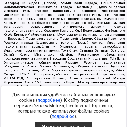
Благородный Орден Дьявола, Армия воли народа, Национальная
Социалистическая Инициатива города Череповца, Духовно-Родовая
Держава Русь, Русское национальное единство, Древнерусской
Инглистической церкви Православных Староверов-Инглингов, Русский
общенациональный союз, Движение против нелегальной иммиграции,
Кровь и Честь, О свободе совести и о религиозных объединениях, Омская
организация общественного политического движения Русское
национальное единство, Северное Братство, Клуб Болельщиков Футбольного
Клуба Динамо, Файзрахманисты, Мусульманская религиозная организация
п. Боровский Тюменского района Тюменской области, Община Коренного
Русского народа Щелковского района, Правый сектор, Украинская
национальная ассамблея – Украинская народная самооборона,
Украинская повстанческая армия, Тризуб им. Степана Бандеры, Братство,
Белый Крест, Misanthropic division, Религиозное объединение
последователей инглиизма, Народная Социальная Инициатива, TulaSkins,
Этнополитическое объединение Русские, Русское национальное
объединение Атака, Мечеть Мирмамеда, Община Коренного Русского
народа г. Астрахани, ВОЛЯ, Меджлис крымскотатарского народа, Рубеж
Севера, ТОЙС, О противодействии экстремистской деятельности,
РЕВТАТПОД, Артподготовка, Штольц, В честь иконы Божией Матери
Державная, Сектор 16, Независимость, Фирма, Молодежная правозащитная
группа МПГ, Курсом Правды и Единения, Каракольская инициативная
группа, Автоград Крю, Союз Славянских Сил Руси, Алля-Аят,
Благотворительный пансионат Ак Умут, Русская республика Русь,
Для повышения удобства сайта мы используем
Арестантское уголовное единство, Башкорт, Нация и свобода, W.H.С., Фалунь
cookies (
подробнее
). К сайту подключены
Дафа, Иртыш Ultras, Русский Патриотический клуб-Новокузнецк/РПК,
сервисы Yandex.Metrika, LiveInternet, top.mail.ru,
Сибирский державный союз, Фонд борьбы с коррупцией, Фонд защиты прав
граждан, Штабы Навального, Совет граждан СССР Прикубанского округа г.
которые также используют файлы cookies
Краснодара
(
подробнее
).
Источник:
https://minjust.gov.ru/ru/documents/7822/
данные на
08.12.2021
Я согласен/согласна