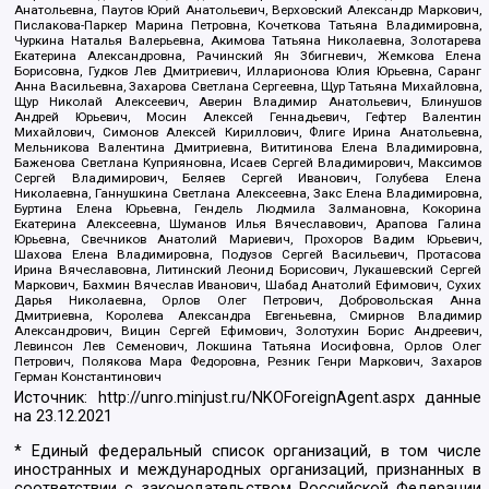
Анатольевна, Паутов Юрий Анатольевич, Верховский Александр Маркович,
Пислакова-Паркер Марина Петровна, Кочеткова Татьяна Владимировна,
Чуркина Наталья Валерьевна, Акимова Татьяна Николаевна, Золотарева
Екатерина Александровна, Рачинский Ян Збигневич, Жемкова Елена
Борисовна, Гудков Лев Дмитриевич, Илларионова Юлия Юрьевна, Саранг
Анна Васильевна, Захарова Светлана Сергеевна, Щур Татьяна Михайловна,
Щур Николай Алексеевич, Аверин Владимир Анатольевич, Блинушов
Андрей Юрьевич, Мосин Алексей Геннадьевич, Гефтер Валентин
Михайлович, Симонов Алексей Кириллович, Флиге Ирина Анатольевна,
Мельникова Валентина Дмитриевна, Вититинова Елена Владимировна,
Баженова Светлана Куприяновна, Исаев Сергей Владимирович, Максимов
Сергей Владимирович, Беляев Сергей Иванович, Голубева Елена
Николаевна, Ганнушкина Светлана Алексеевна, Закс Елена Владимировна,
Буртина Елена Юрьевна, Гендель Людмила Залмановна, Кокорина
Екатерина Алексеевна, Шуманов Илья Вячеславович, Арапова Галина
Юрьевна, Свечников Анатолий Мариевич, Прохоров Вадим Юрьевич,
Шахова Елена Владимировна, Подузов Сергей Васильевич, Протасова
Ирина Вячеславовна, Литинский Леонид Борисович, Лукашевский Сергей
Маркович, Бахмин Вячеслав Иванович, Шабад Анатолий Ефимович, Сухих
Дарья Николаевна, Орлов Олег Петрович, Добровольская Анна
Дмитриевна, Королева Александра Евгеньевна, Смирнов Владимир
Александрович, Вицин Сергей Ефимович, Золотухин Борис Андреевич,
Левинсон Лев Семенович, Локшина Татьяна Иосифовна, Орлов Олег
Петрович, Полякова Мара Федоровна, Резник Генри Маркович, Захаров
Герман Константинович
Источник:
http://unro.minjust.ru/NKOForeignAgent.aspx
данные
на
23.12.2021
* Единый федеральный список организаций, в том числе
иностранных и международных организаций, признанных в
соответствии с законодательством Российской Федерации