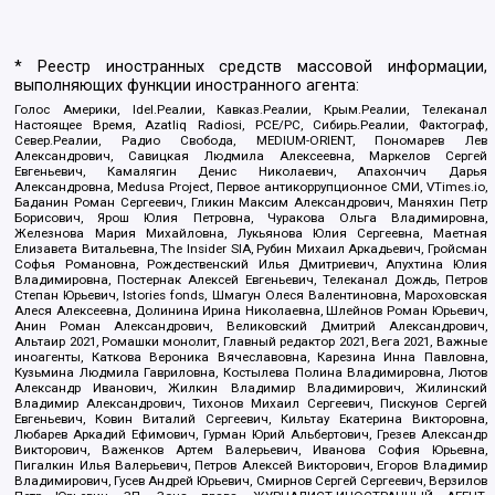
* Реестр иностранных средств массовой информации,
выполняющих функции иностранного агента:
Голос Америки, Idel.Реалии, Кавказ.Реалии, Крым.Реалии, Телеканал
Настоящее Время, Azatliq Radiosi, PCE/PC, Сибирь.Реалии, Фактограф,
Север.Реалии, Радио Свобода, MEDIUM-ORIENT, Пономарев Лев
Александрович, Савицкая Людмила Алексеевна, Маркелов Сергей
Евгеньевич, Камалягин Денис Николаевич, Апахончич Дарья
Александровна, Medusa Project, Первое антикоррупционное СМИ, VTimes.io,
Баданин Роман Сергеевич, Гликин Максим Александрович, Маняхин Петр
Борисович, Ярош Юлия Петровна, Чуракова Ольга Владимировна,
Железнова Мария Михайловна, Лукьянова Юлия Сергеевна, Маетная
Елизавета Витальевна, The Insider SIA, Рубин Михаил Аркадьевич, Гройсман
Софья Романовна, Рождественский Илья Дмитриевич, Апухтина Юлия
Владимировна, Постернак Алексей Евгеньевич, Телеканал Дождь, Петров
Степан Юрьевич, Istories fonds, Шмагун Олеся Валентиновна, Мароховская
Алеся Алексеевна, Долинина Ирина Николаевна, Шлейнов Роман Юрьевич,
Анин Роман Александрович, Великовский Дмитрий Александрович,
Альтаир 2021, Ромашки монолит, Главный редактор 2021, Вега 2021, Важные
иноагенты, Каткова Вероника Вячеславовна, Карезина Инна Павловна,
Кузьмина Людмила Гавриловна, Костылева Полина Владимировна, Лютов
Александр Иванович, Жилкин Владимир Владимирович, Жилинский
Владимир Александрович, Тихонов Михаил Сергеевич, Пискунов Сергей
Евгеньевич, Ковин Виталий Сергеевич, Кильтау Екатерина Викторовна,
Любарев Аркадий Ефимович, Гурман Юрий Альбертович, Грезев Александр
Викторович, Важенков Артем Валерьевич, Иванова София Юрьевна,
Пигалкин Илья Валерьевич, Петров Алексей Викторович, Егоров Владимир
Владимирович, Гусев Андрей Юрьевич, Смирнов Сергей Сергеевич, Верзилов