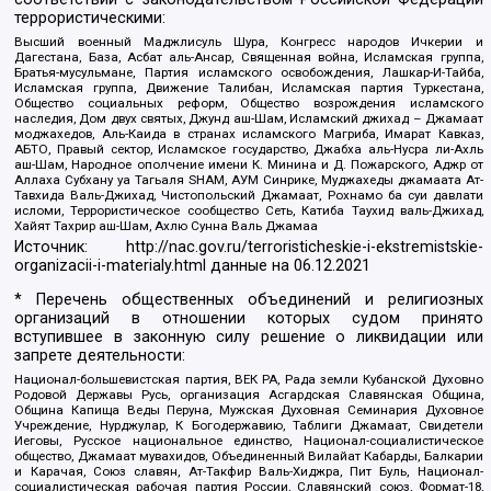
террористическими:
Высший военный Маджлисуль Шура, Конгресс народов Ичкерии и
Дагестана, База, Асбат аль-Ансар, Священная война, Исламская группа,
Братья-мусульмане, Партия исламского освобождения, Лашкар-И-Тайба,
Исламская группа, Движение Талибан, Исламская партия Туркестана,
Общество социальных реформ, Общество возрождения исламского
наследия, Дом двух святых, Джунд аш-Шам, Исламский джихад – Джамаат
моджахедов, Аль-Каида в странах исламского Магриба, Имарат Кавказ,
АБТО, Правый сектор, Исламское государство, Джабха аль-Нусра ли-Ахль
аш-Шам, Народное ополчение имени К. Минина и Д. Пожарского, Аджр от
Аллаха Субхану уа Тагьаля SHAM, АУМ Синрике, Муджахеды джамаата Ат-
Тавхида Валь-Джихад, Чистопольский Джамаат, Рохнамо ба суи давлати
исломи, Террористическое сообщество Сеть, Катиба Таухид валь-Джихад,
Хайят Тахрир аш-Шам, Ахлю Сунна Валь Джамаа
Источник:
http://nac.gov.ru/terroristicheskie-i-ekstremistskie-
organizacii-i-materialy.html
данные на
06.12.2021
* Перечень общественных объединений и религиозных
организаций в отношении которых судом принято
вступившее в законную силу решение о ликвидации или
запрете деятельности:
Национал-большевистская партия, ВЕК РА, Рада земли Кубанской Духовно
Родовой Державы Русь, организация Асгардская Славянская Община,
Община Капища Веды Перуна, Мужская Духовная Семинария Духовное
Учреждение, Нурджулар, К Богодержавию, Таблиги Джамаат, Свидетели
Иеговы, Русское национальное единство, Национал-социалистическое
общество, Джамаат мувахидов, Объединенный Вилайат Кабарды, Балкарии
и Карачая, Союз славян, Ат-Такфир Валь-Хиджра, Пит Буль, Национал-
социалистическая рабочая партия России, Славянский союз, Формат-18,