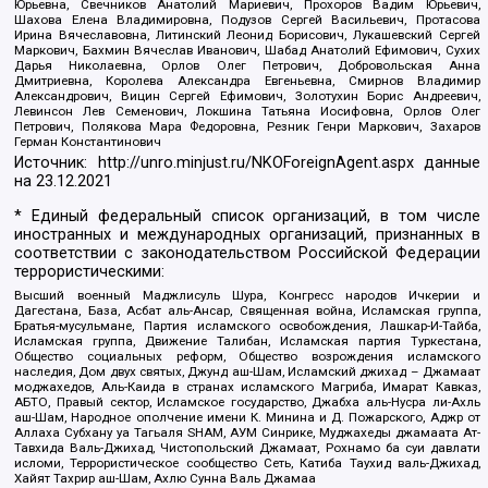
Юрьевна, Свечников Анатолий Мариевич, Прохоров Вадим Юрьевич,
Шахова Елена Владимировна, Подузов Сергей Васильевич, Протасова
Ирина Вячеславовна, Литинский Леонид Борисович, Лукашевский Сергей
Маркович, Бахмин Вячеслав Иванович, Шабад Анатолий Ефимович, Сухих
Дарья Николаевна, Орлов Олег Петрович, Добровольская Анна
Дмитриевна, Королева Александра Евгеньевна, Смирнов Владимир
Александрович, Вицин Сергей Ефимович, Золотухин Борис Андреевич,
Левинсон Лев Семенович, Локшина Татьяна Иосифовна, Орлов Олег
Петрович, Полякова Мара Федоровна, Резник Генри Маркович, Захаров
Герман Константинович
Источник:
http://unro.minjust.ru/NKOForeignAgent.aspx
данные
на
23.12.2021
* Единый федеральный список организаций, в том числе
иностранных и международных организаций, признанных в
соответствии с законодательством Российской Федерации
террористическими:
Высший военный Маджлисуль Шура, Конгресс народов Ичкерии и
Дагестана, База, Асбат аль-Ансар, Священная война, Исламская группа,
Братья-мусульмане, Партия исламского освобождения, Лашкар-И-Тайба,
Исламская группа, Движение Талибан, Исламская партия Туркестана,
Общество социальных реформ, Общество возрождения исламского
наследия, Дом двух святых, Джунд аш-Шам, Исламский джихад – Джамаат
моджахедов, Аль-Каида в странах исламского Магриба, Имарат Кавказ,
АБТО, Правый сектор, Исламское государство, Джабха аль-Нусра ли-Ахль
аш-Шам, Народное ополчение имени К. Минина и Д. Пожарского, Аджр от
Аллаха Субхану уа Тагьаля SHAM, АУМ Синрике, Муджахеды джамаата Ат-
Тавхида Валь-Джихад, Чистопольский Джамаат, Рохнамо ба суи давлати
исломи, Террористическое сообщество Сеть, Катиба Таухид валь-Джихад,
Хайят Тахрир аш-Шам, Ахлю Сунна Валь Джамаа