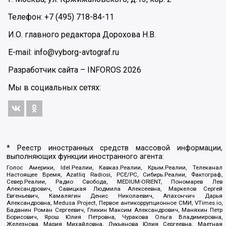
Телефон: +7 (495) 718-84-11
И.О. главного редактора Дорохова Н.В.
E-mail: info@vyborg-avtograf.ru
Разработчик сайта –
INFOROS
2026
Мы в социальных сетях:
* Реестр иностранных средств массовой информации,
выполняющих функции иностранного агента:
Голос Америки, Idel.Реалии, Кавказ.Реалии, Крым.Реалии, Телеканал
Настоящее Время, Azatliq Radiosi, PCE/PC, Сибирь.Реалии, Фактограф,
Север.Реалии, Радио Свобода, MEDIUM-ORIENT, Пономарев Лев
Александрович, Савицкая Людмила Алексеевна, Маркелов Сергей
Евгеньевич, Камалягин Денис Николаевич, Апахончич Дарья
Александровна, Medusa Project, Первое антикоррупционное СМИ, VTimes.io,
Баданин Роман Сергеевич, Гликин Максим Александрович, Маняхин Петр
Борисович, Ярош Юлия Петровна, Чуракова Ольга Владимировна,
Железнова Мария Михайловна, Лукьянова Юлия Сергеевна, Маетная