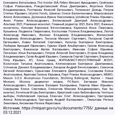
Елизавета Витальевна, The Insider SIA, Рубин Михаил Аркадьевич, Гройсман
Софья Романовна, Рождественский Илья Дмитриевич, Апухтина Юлия
Владимировна, Постернак Алексей Евгеньевич, Телеканал Дождь, Петров
Степан Юрьевич, Istories fonds, Шмагун Олеся Валентиновна, Мароховская
Алеся Алексеевна, Долинина Ирина Николаевна, Шлейнов Роман Юрьевич,
Анин Роман Александрович, Великовский Дмитрий Александрович,
Альтаир 2021, Ромашки монолит, Главный редактор 2021, Вега 2021, Важные
иноагенты, Каткова Вероника Вячеславовна, Карезина Инна Павловна,
Кузьмина Людмила Гавриловна, Костылева Полина Владимировна, Лютов
Александр Иванович, Жилкин Владимир Владимирович, Жилинский
Владимир Александрович, Тихонов Михаил Сергеевич, Пискунов Сергей
Евгеньевич, Ковин Виталий Сергеевич, Кильтау Екатерина Викторовна,
Любарев Аркадий Ефимович, Гурман Юрий Альбертович, Грезев Александр
Викторович, Важенков Артем Валерьевич, Иванова София Юрьевна,
Пигалкин Илья Валерьевич, Петров Алексей Викторович, Егоров Владимир
Владимирович, Гусев Андрей Юрьевич, Смирнов Сергей Сергеевич, Верзилов
Петр Юрьевич, ЗП, Зона права, ЖУРНАЛИСТ-ИНОСТРАННЫЙ АГЕНТ,
Вольтская Татьяна Анатольевна, Клепиковская Екатерина Дмитриевна,
Сотников Даниил Владимирович, Захаров Андрей Вячеславович, Симонов
Евгений Алексеевич, Сурначева Елизавета Дмитриевна, Соловьева Елена
Анатольевна, Арапова Галина Юрьевна, Перл Роман Александрович, МЕМО,
Mason G.E.S. Anonymous Foundation, Stichting Bellingcat, Якутия – Наше
Мнение, Москоу диджитал медиа, РС-Балт, Заговора Максим
Александрович, Ветошкина Валерия Валерьевна, Павлов Иван Юрьевич,
Скворцова Елена Сергеевна, Оленичев Максим Владимирович, Как бы
инагент, Кочетков Игорь Викторович, Иркутский союз библиофилов, Честные
выборы, Нобелевский призыв, Еланчик Олег Александрович, Григорьева
Алина Александровна, Григорьев Андрей Валерьевич , Гималова Регина
Эмилевна, Хисамова Регина Фаритовна
Источник:
https://minjust.gov.ru/ru/documents/7755/
данные на
03.12.2021