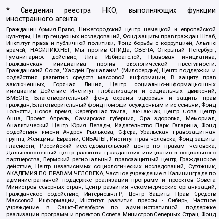
* Сведения реестра НКО, выполняющих функции
иностранного агента:
Гражданин.Армия.Право, Нижегородский центр немецкой и европейской
культуры, Центр гендерных исследований, Фонд защиты прав граждан Штаб,
Институт права и публичной политики, Фонд борьбы с коррупцией, Альянс
врачей, НАСИЛИЮ.НЕТ, Мы против СПИДа, СВЕЧА, Открытый Петербург,
Гуманитарное действие, Лига Избирателей, Правовая инициатива,
Гражданская инициатива против экологической преступности,
Гражданский Союз, "Хасдей Ерушалаим" (Милосердие), Центр поддержки и
содействия развитию средств массовой информации, В защиту прав
заключенных, Горячая Линия, Центр социально-информационных
инициатив Действие, Институт глобализации и социальных движений,
ВМЕСТЕ, Благотворительный фонд охраны здоровья и защиты прав
граждан, Благотворительный фонд помощи осужденным и их семьям, Фонд
Тольятти, Новое время, Серебряная тайга, Так-Так-Так, центр Сова, центр
Анна, Проект Апрель, Самарская губерния, Эра здоровья, Мемориал,
Аналитический Центр Юрия Левады, Издательство Парк Гагарина, Фонд
содействия имени Андрея Рылькова, Сфера, Уральская правозащитная
группа, Женщины Евразии, СИБАЛЬТ, Институт прав человека, Фонд защиты
гласности, Российский исследовательский центр по правам человека,
Дальневосточный центр развития гражданских инициатив и социального
партнерства, Пермский региональный правозащитный центр, Гражданское
действие, Центр независимых социологических исследований, Сутяжник,
АКАДЕМИЯ ПО ПРАВАМ ЧЕЛОВЕКА, Частное учреждение в Калининграде по
административной поддержке реализации программ и проектов Совета
Министров северных стран, Центр развития некоммерческих организаций,
Гражданское содействие, Интернешнл-Р, Центр Защиты Прав Средств
Массовой Информации, Институт развития прессы - Сибирь, Частное
учреждение в Санкт-Петербурге по административной поддержке
реализации программ и проектов Совета Министров Северных Стран, Фонд