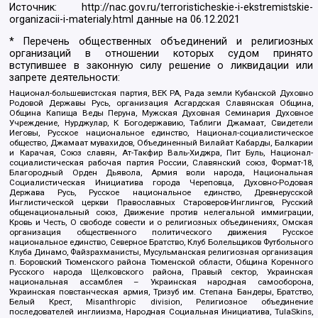
Источник:
http://nac.gov.ru/terroristicheskie-i-ekstremistskie-
organizacii-i-materialy.html
данные на
06.12.2021
* Перечень общественных объединений и религиозных
организаций в отношении которых судом принято
вступившее в законную силу решение о ликвидации или
запрете деятельности:
Национал-большевистская партия, ВЕК РА, Рада земли Кубанской Духовно
Родовой Державы Русь, организация Асгардская Славянская Община,
Община Капища Веды Перуна, Мужская Духовная Семинария Духовное
Учреждение, Нурджулар, К Богодержавию, Таблиги Джамаат, Свидетели
Иеговы, Русское национальное единство, Национал-социалистическое
общество, Джамаат мувахидов, Объединенный Вилайат Кабарды, Балкарии
и Карачая, Союз славян, Ат-Такфир Валь-Хиджра, Пит Буль, Национал-
социалистическая рабочая партия России, Славянский союз, Формат-18,
Благородный Орден Дьявола, Армия воли народа, Национальная
Социалистическая Инициатива города Череповца, Духовно-Родовая
Держава Русь, Русское национальное единство, Древнерусской
Инглистической церкви Православных Староверов-Инглингов, Русский
общенациональный союз, Движение против нелегальной иммиграции,
Кровь и Честь, О свободе совести и о религиозных объединениях, Омская
организация общественного политического движения Русское
национальное единство, Северное Братство, Клуб Болельщиков Футбольного
Клуба Динамо, Файзрахманисты, Мусульманская религиозная организация
п. Боровский Тюменского района Тюменской области, Община Коренного
Русского народа Щелковского района, Правый сектор, Украинская
национальная ассамблея – Украинская народная самооборона,
Украинская повстанческая армия, Тризуб им. Степана Бандеры, Братство,
Белый Крест, Misanthropic division, Религиозное объединение
последователей инглиизма, Народная Социальная Инициатива, TulaSkins,