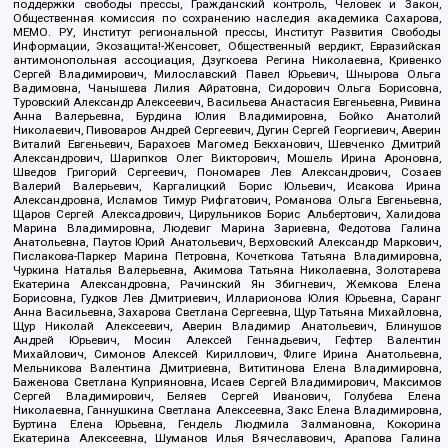
поддержки свободы прессы, Гражданский контроль, Человек и Закон,
Общественная комиссия по сохранению наследия академика Сахарова,
МЕМО. РУ, Институт региональной прессы, Институт Развития Свободы
Информации, Экозащита!-Женсовет, Общественный вердикт, Евразийская
антимонопольная ассоциация, Дзугкоева Регина Николаевна, Кривенко
Сергей Владимирович, Милославский Павел Юрьевич, Шнырова Ольга
Вадимовна, Чанышева Лилия Айратовна, Сидорович Ольга Борисовна,
Туровский Александр Алексеевич, Васильева Анастасия Евгеньевна, Ривина
Анна Валерьевна, Бурдина Юлия Владимировна, Бойко Анатолий
Николаевич, Пивоваров Андрей Сергеевич, Дугин Сергей Георгиевич, Аверин
Виталий Евгеньевич, Барахоев Магомед Бекханович, Шевченко Дмитрий
Александрович, Шарипков Олег Викторович, Мошель Ирина Ароновна,
Шведов Григорий Сергеевич, Пономарев Лев Александрович, Созаев
Валерий Валерьевич, Каргалицкий Борис Юльевич, Исакова Ирина
Александровна, Исламов Тимур Рифгатович, Романова Ольга Евгеньевна,
Щаров Сергей Алексадрович, Цирульников Борис Альбертович, Халидова
Марина Владимировна, Людевиг Марина Зариевна, Федотова Галина
Анатольевна, Паутов Юрий Анатольевич, Верховский Александр Маркович,
Пислакова-Паркер Марина Петровна, Кочеткова Татьяна Владимировна,
Чуркина Наталья Валерьевна, Акимова Татьяна Николаевна, Золотарева
Екатерина Александровна, Рачинский Ян Збигневич, Жемкова Елена
Борисовна, Гудков Лев Дмитриевич, Илларионова Юлия Юрьевна, Саранг
Анна Васильевна, Захарова Светлана Сергеевна, Щур Татьяна Михайловна,
Щур Николай Алексеевич, Аверин Владимир Анатольевич, Блинушов
Андрей Юрьевич, Мосин Алексей Геннадьевич, Гефтер Валентин
Михайлович, Симонов Алексей Кириллович, Флиге Ирина Анатольевна,
Мельникова Валентина Дмитриевна, Вититинова Елена Владимировна,
Баженова Светлана Куприяновна, Исаев Сергей Владимирович, Максимов
Сергей Владимирович, Беляев Сергей Иванович, Голубева Елена
Николаевна, Ганнушкина Светлана Алексеевна, Закс Елена Владимировна,
Буртина Елена Юрьевна, Гендель Людмила Залмановна, Кокорина
Екатерина Алексеевна, Шуманов Илья Вячеславович, Арапова Галина