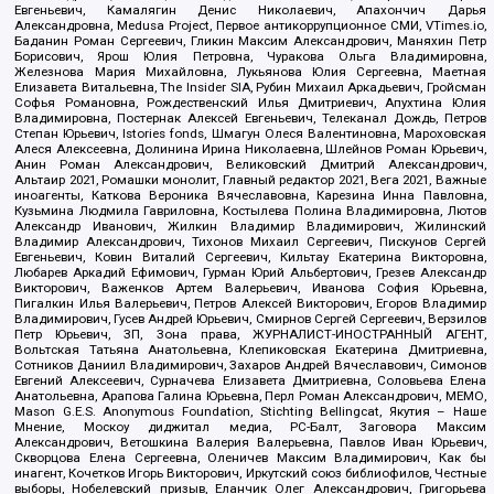
Евгеньевич, Камалягин Денис Николаевич, Апахончич Дарья
Александровна, Medusa Project, Первое антикоррупционное СМИ, VTimes.io,
Баданин Роман Сергеевич, Гликин Максим Александрович, Маняхин Петр
Борисович, Ярош Юлия Петровна, Чуракова Ольга Владимировна,
Железнова Мария Михайловна, Лукьянова Юлия Сергеевна, Маетная
Елизавета Витальевна, The Insider SIA, Рубин Михаил Аркадьевич, Гройсман
Софья Романовна, Рождественский Илья Дмитриевич, Апухтина Юлия
Владимировна, Постернак Алексей Евгеньевич, Телеканал Дождь, Петров
Степан Юрьевич, Istories fonds, Шмагун Олеся Валентиновна, Мароховская
Алеся Алексеевна, Долинина Ирина Николаевна, Шлейнов Роман Юрьевич,
Анин Роман Александрович, Великовский Дмитрий Александрович,
Альтаир 2021, Ромашки монолит, Главный редактор 2021, Вега 2021, Важные
иноагенты, Каткова Вероника Вячеславовна, Карезина Инна Павловна,
Кузьмина Людмила Гавриловна, Костылева Полина Владимировна, Лютов
Александр Иванович, Жилкин Владимир Владимирович, Жилинский
Владимир Александрович, Тихонов Михаил Сергеевич, Пискунов Сергей
Евгеньевич, Ковин Виталий Сергеевич, Кильтау Екатерина Викторовна,
Любарев Аркадий Ефимович, Гурман Юрий Альбертович, Грезев Александр
Викторович, Важенков Артем Валерьевич, Иванова София Юрьевна,
Пигалкин Илья Валерьевич, Петров Алексей Викторович, Егоров Владимир
Владимирович, Гусев Андрей Юрьевич, Смирнов Сергей Сергеевич, Верзилов
Петр Юрьевич, ЗП, Зона права, ЖУРНАЛИСТ-ИНОСТРАННЫЙ АГЕНТ,
Вольтская Татьяна Анатольевна, Клепиковская Екатерина Дмитриевна,
Сотников Даниил Владимирович, Захаров Андрей Вячеславович, Симонов
Евгений Алексеевич, Сурначева Елизавета Дмитриевна, Соловьева Елена
Анатольевна, Арапова Галина Юрьевна, Перл Роман Александрович, МЕМО,
Mason G.E.S. Anonymous Foundation, Stichting Bellingcat, Якутия – Наше
Мнение, Москоу диджитал медиа, РС-Балт, Заговора Максим
Александрович, Ветошкина Валерия Валерьевна, Павлов Иван Юрьевич,
Скворцова Елена Сергеевна, Оленичев Максим Владимирович, Как бы
инагент, Кочетков Игорь Викторович, Иркутский союз библиофилов, Честные
выборы, Нобелевский призыв, Еланчик Олег Александрович, Григорьева