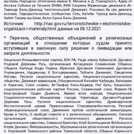
аш-Шам, Народное ополчение имени К. Минина и Д. Пожарского, Аджр от
Аллаха Субхану уа Тагьаля SHAM, АУМ Синрике, Муджахеды джамаата Ат-
Тавхида Валь-Джихад, Чистопольский Джамаат, Рохнамо ба суи давлати
исломи, Террористическое сообщество Сеть, Катиба Таухид валь-Джихад,
Хайят Тахрир аш-Шам, Ахлю Сунна Валь Джамаа
Источник:
http://nac.gov.ru/terroristicheskie-i-ekstremistskie-
organizacii-i-materialy.html
данные на
06.12.2021
* Перечень общественных объединений и религиозных
организаций в отношении которых судом принято
вступившее в законную силу решение о ликвидации или
запрете деятельности:
Национал-большевистская партия, ВЕК РА, Рада земли Кубанской Духовно
Родовой Державы Русь, организация Асгардская Славянская Община,
Община Капища Веды Перуна, Мужская Духовная Семинария Духовное
Учреждение, Нурджулар, К Богодержавию, Таблиги Джамаат, Свидетели
Иеговы, Русское национальное единство, Национал-социалистическое
общество, Джамаат мувахидов, Объединенный Вилайат Кабарды, Балкарии
и Карачая, Союз славян, Ат-Такфир Валь-Хиджра, Пит Буль, Национал-
социалистическая рабочая партия России, Славянский союз, Формат-18,
Благородный Орден Дьявола, Армия воли народа, Национальная
Социалистическая Инициатива города Череповца, Духовно-Родовая
Держава Русь, Русское национальное единство, Древнерусской
Инглистической церкви Православных Староверов-Инглингов, Русский
общенациональный союз, Движение против нелегальной иммиграции,
Кровь и Честь, О свободе совести и о религиозных объединениях, Омская
организация общественного политического движения Русское
национальное единство, Северное Братство, Клуб Болельщиков Футбольного
Клуба Динамо, Файзрахманисты, Мусульманская религиозная организация
п. Боровский Тюменского района Тюменской области, Община Коренного