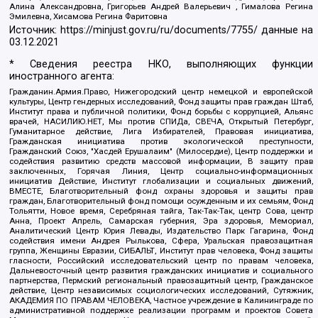
Алина Александровна, Григорьев Андрей Валерьевич , Гималова Регина
Эмилевна, Хисамова Регина Фаритовна
Источник:
https://minjust.gov.ru/ru/documents/7755/
данные на
03.12.2021
* Сведения реестра НКО, выполняющих функции
иностранного агента:
Гражданин.Армия.Право, Нижегородский центр немецкой и европейской
культуры, Центр гендерных исследований, Фонд защиты прав граждан Штаб,
Институт права и публичной политики, Фонд борьбы с коррупцией, Альянс
врачей, НАСИЛИЮ.НЕТ, Мы против СПИДа, СВЕЧА, Открытый Петербург,
Гуманитарное действие, Лига Избирателей, Правовая инициатива,
Гражданская инициатива против экологической преступности,
Гражданский Союз, "Хасдей Ерушалаим" (Милосердие), Центр поддержки и
содействия развитию средств массовой информации, В защиту прав
заключенных, Горячая Линия, Центр социально-информационных
инициатив Действие, Институт глобализации и социальных движений,
ВМЕСТЕ, Благотворительный фонд охраны здоровья и защиты прав
граждан, Благотворительный фонд помощи осужденным и их семьям, Фонд
Тольятти, Новое время, Серебряная тайга, Так-Так-Так, центр Сова, центр
Анна, Проект Апрель, Самарская губерния, Эра здоровья, Мемориал,
Аналитический Центр Юрия Левады, Издательство Парк Гагарина, Фонд
содействия имени Андрея Рылькова, Сфера, Уральская правозащитная
группа, Женщины Евразии, СИБАЛЬТ, Институт прав человека, Фонд защиты
гласности, Российский исследовательский центр по правам человека,
Дальневосточный центр развития гражданских инициатив и социального
партнерства, Пермский региональный правозащитный центр, Гражданское
действие, Центр независимых социологических исследований, Сутяжник,
АКАДЕМИЯ ПО ПРАВАМ ЧЕЛОВЕКА, Частное учреждение в Калининграде по
административной поддержке реализации программ и проектов Совета