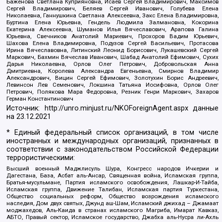
Баженова Светлана Куприяновна, Исаев Сергей Владимирович, Максимов
Сергей Владимирович, Беляев Сергей Иванович, Голубева Елена
Николаевна, Ганнушкина Светлана Алексеевна, Закс Елена Владимировна,
Буртина Елена Юрьевна, Гендель Людмила Залмановна, Кокорина
Екатерина Алексеевна, Шуманов Илья Вячеславович, Арапова Галина
Юрьевна, Свечников Анатолий Мариевич, Прохоров Вадим Юрьевич,
Шахова Елена Владимировна, Подузов Сергей Васильевич, Протасова
Ирина Вячеславовна, Литинский Леонид Борисович, Лукашевский Сергей
Маркович, Бахмин Вячеслав Иванович, Шабад Анатолий Ефимович, Сухих
Дарья Николаевна, Орлов Олег Петрович, Добровольская Анна
Дмитриевна, Королева Александра Евгеньевна, Смирнов Владимир
Александрович, Вицин Сергей Ефимович, Золотухин Борис Андреевич,
Левинсон Лев Семенович, Локшина Татьяна Иосифовна, Орлов Олег
Петрович, Полякова Мара Федоровна, Резник Генри Маркович, Захаров
Герман Константинович
Источник:
http://unro.minjust.ru/NKOForeignAgent.aspx
данные
на
23.12.2021
* Единый федеральный список организаций, в том числе
иностранных и международных организаций, признанных в
соответствии с законодательством Российской Федерации
террористическими:
Высший военный Маджлисуль Шура, Конгресс народов Ичкерии и
Дагестана, База, Асбат аль-Ансар, Священная война, Исламская группа,
Братья-мусульмане, Партия исламского освобождения, Лашкар-И-Тайба,
Исламская группа, Движение Талибан, Исламская партия Туркестана,
Общество социальных реформ, Общество возрождения исламского
наследия, Дом двух святых, Джунд аш-Шам, Исламский джихад – Джамаат
моджахедов, Аль-Каида в странах исламского Магриба, Имарат Кавказ,
АБТО, Правый сектор, Исламское государство, Джабха аль-Нусра ли-Ахль