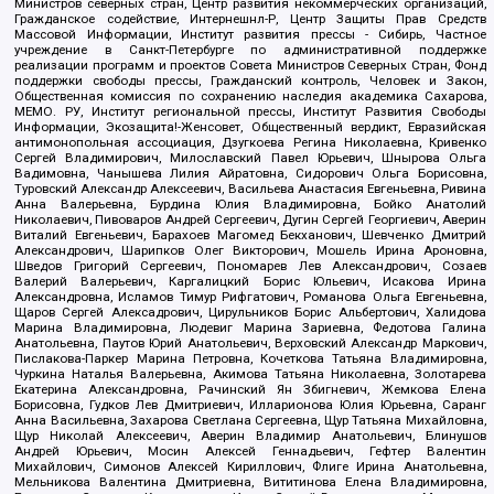
Министров северных стран, Центр развития некоммерческих организаций,
Гражданское содействие, Интернешнл-Р, Центр Защиты Прав Средств
Массовой Информации, Институт развития прессы - Сибирь, Частное
учреждение в Санкт-Петербурге по административной поддержке
реализации программ и проектов Совета Министров Северных Стран, Фонд
поддержки свободы прессы, Гражданский контроль, Человек и Закон,
Общественная комиссия по сохранению наследия академика Сахарова,
МЕМО. РУ, Институт региональной прессы, Институт Развития Свободы
Информации, Экозащита!-Женсовет, Общественный вердикт, Евразийская
антимонопольная ассоциация, Дзугкоева Регина Николаевна, Кривенко
Сергей Владимирович, Милославский Павел Юрьевич, Шнырова Ольга
Вадимовна, Чанышева Лилия Айратовна, Сидорович Ольга Борисовна,
Туровский Александр Алексеевич, Васильева Анастасия Евгеньевна, Ривина
Анна Валерьевна, Бурдина Юлия Владимировна, Бойко Анатолий
Николаевич, Пивоваров Андрей Сергеевич, Дугин Сергей Георгиевич, Аверин
Виталий Евгеньевич, Барахоев Магомед Бекханович, Шевченко Дмитрий
Александрович, Шарипков Олег Викторович, Мошель Ирина Ароновна,
Шведов Григорий Сергеевич, Пономарев Лев Александрович, Созаев
Валерий Валерьевич, Каргалицкий Борис Юльевич, Исакова Ирина
Александровна, Исламов Тимур Рифгатович, Романова Ольга Евгеньевна,
Щаров Сергей Алексадрович, Цирульников Борис Альбертович, Халидова
Марина Владимировна, Людевиг Марина Зариевна, Федотова Галина
Анатольевна, Паутов Юрий Анатольевич, Верховский Александр Маркович,
Пислакова-Паркер Марина Петровна, Кочеткова Татьяна Владимировна,
Чуркина Наталья Валерьевна, Акимова Татьяна Николаевна, Золотарева
Екатерина Александровна, Рачинский Ян Збигневич, Жемкова Елена
Борисовна, Гудков Лев Дмитриевич, Илларионова Юлия Юрьевна, Саранг
Анна Васильевна, Захарова Светлана Сергеевна, Щур Татьяна Михайловна,
Щур Николай Алексеевич, Аверин Владимир Анатольевич, Блинушов
Андрей Юрьевич, Мосин Алексей Геннадьевич, Гефтер Валентин
Михайлович, Симонов Алексей Кириллович, Флиге Ирина Анатольевна,
Мельникова Валентина Дмитриевна, Вититинова Елена Владимировна,