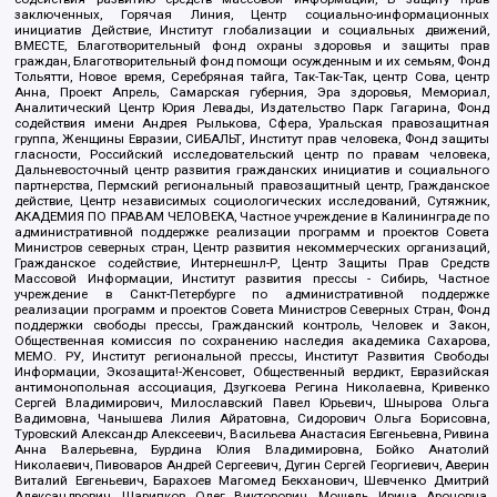
заключенных, Горячая Линия, Центр социально-информационных
инициатив Действие, Институт глобализации и социальных движений,
ВМЕСТЕ, Благотворительный фонд охраны здоровья и защиты прав
граждан, Благотворительный фонд помощи осужденным и их семьям, Фонд
Тольятти, Новое время, Серебряная тайга, Так-Так-Так, центр Сова, центр
Анна, Проект Апрель, Самарская губерния, Эра здоровья, Мемориал,
Аналитический Центр Юрия Левады, Издательство Парк Гагарина, Фонд
содействия имени Андрея Рылькова, Сфера, Уральская правозащитная
группа, Женщины Евразии, СИБАЛЬТ, Институт прав человека, Фонд защиты
гласности, Российский исследовательский центр по правам человека,
Дальневосточный центр развития гражданских инициатив и социального
партнерства, Пермский региональный правозащитный центр, Гражданское
действие, Центр независимых социологических исследований, Сутяжник,
АКАДЕМИЯ ПО ПРАВАМ ЧЕЛОВЕКА, Частное учреждение в Калининграде по
административной поддержке реализации программ и проектов Совета
Министров северных стран, Центр развития некоммерческих организаций,
Гражданское содействие, Интернешнл-Р, Центр Защиты Прав Средств
Массовой Информации, Институт развития прессы - Сибирь, Частное
учреждение в Санкт-Петербурге по административной поддержке
реализации программ и проектов Совета Министров Северных Стран, Фонд
поддержки свободы прессы, Гражданский контроль, Человек и Закон,
Общественная комиссия по сохранению наследия академика Сахарова,
МЕМО. РУ, Институт региональной прессы, Институт Развития Свободы
Информации, Экозащита!-Женсовет, Общественный вердикт, Евразийская
антимонопольная ассоциация, Дзугкоева Регина Николаевна, Кривенко
Сергей Владимирович, Милославский Павел Юрьевич, Шнырова Ольга
Вадимовна, Чанышева Лилия Айратовна, Сидорович Ольга Борисовна,
Туровский Александр Алексеевич, Васильева Анастасия Евгеньевна, Ривина
Анна Валерьевна, Бурдина Юлия Владимировна, Бойко Анатолий
Николаевич, Пивоваров Андрей Сергеевич, Дугин Сергей Георгиевич, Аверин
Виталий Евгеньевич, Барахоев Магомед Бекханович, Шевченко Дмитрий
Александрович, Шарипков Олег Викторович, Мошель Ирина Ароновна,