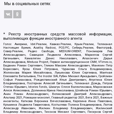
Мы в социальных сетях:
* Реестр иностранных средств массовой информации,
выполняющих функции иностранного агента:
Голос Америки, Idel.Реалии, Кавказ.Реалии, Крым.Реалии, Телеканал
Настоящее Время, Azatliq Radiosi, PCE/PC, Сибирь.Реалии, Фактограф,
Север.Реалии, Радио Свобода, MEDIUM-ORIENT, Пономарев Лев
Александрович, Савицкая Людмила Алексеевна, Маркелов Сергей
Евгеньевич, Камалягин Денис Николаевич, Апахончич Дарья
Александровна, Medusa Project, Первое антикоррупционное СМИ, VTimes.io,
Баданин Роман Сергеевич, Гликин Максим Александрович, Маняхин Петр
Борисович, Ярош Юлия Петровна, Чуракова Ольга Владимировна,
Железнова Мария Михайловна, Лукьянова Юлия Сергеевна, Маетная
Елизавета Витальевна, The Insider SIA, Рубин Михаил Аркадьевич, Гройсман
Софья Романовна, Рождественский Илья Дмитриевич, Апухтина Юлия
Владимировна, Постернак Алексей Евгеньевич, Телеканал Дождь, Петров
Степан Юрьевич, Istories fonds, Шмагун Олеся Валентиновна, Мароховская
Алеся Алексеевна, Долинина Ирина Николаевна, Шлейнов Роман Юрьевич,
Анин Роман Александрович, Великовский Дмитрий Александрович,
Альтаир 2021, Ромашки монолит, Главный редактор 2021, Вега 2021, Важные
иноагенты, Каткова Вероника Вячеславовна, Карезина Инна Павловна,
Кузьмина Людмила Гавриловна, Костылева Полина Владимировна, Лютов
Александр Иванович, Жилкин Владимир Владимирович, Жилинский
Владимир Александрович, Тихонов Михаил Сергеевич, Пискунов Сергей