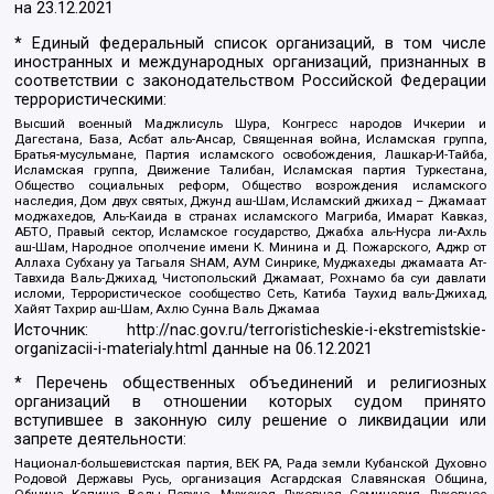
на
23.12.2021
* Единый федеральный список организаций, в том числе
иностранных и международных организаций, признанных в
соответствии с законодательством Российской Федерации
террористическими:
Высший военный Маджлисуль Шура, Конгресс народов Ичкерии и
Дагестана, База, Асбат аль-Ансар, Священная война, Исламская группа,
Братья-мусульмане, Партия исламского освобождения, Лашкар-И-Тайба,
Исламская группа, Движение Талибан, Исламская партия Туркестана,
Общество социальных реформ, Общество возрождения исламского
наследия, Дом двух святых, Джунд аш-Шам, Исламский джихад – Джамаат
моджахедов, Аль-Каида в странах исламского Магриба, Имарат Кавказ,
АБТО, Правый сектор, Исламское государство, Джабха аль-Нусра ли-Ахль
аш-Шам, Народное ополчение имени К. Минина и Д. Пожарского, Аджр от
Аллаха Субхану уа Тагьаля SHAM, АУМ Синрике, Муджахеды джамаата Ат-
Тавхида Валь-Джихад, Чистопольский Джамаат, Рохнамо ба суи давлати
исломи, Террористическое сообщество Сеть, Катиба Таухид валь-Джихад,
Хайят Тахрир аш-Шам, Ахлю Сунна Валь Джамаа
Источник:
http://nac.gov.ru/terroristicheskie-i-ekstremistskie-
organizacii-i-materialy.html
данные на
06.12.2021
* Перечень общественных объединений и религиозных
организаций в отношении которых судом принято
вступившее в законную силу решение о ликвидации или
запрете деятельности:
Национал-большевистская партия, ВЕК РА, Рада земли Кубанской Духовно
Родовой Державы Русь, организация Асгардская Славянская Община,
Община Капища Веды Перуна, Мужская Духовная Семинария Духовное