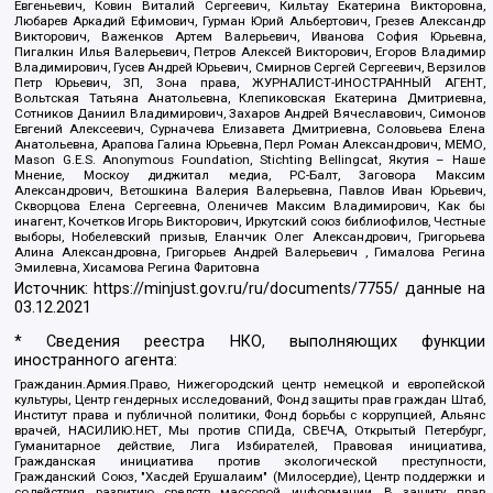
Евгеньевич, Ковин Виталий Сергеевич, Кильтау Екатерина Викторовна,
Любарев Аркадий Ефимович, Гурман Юрий Альбертович, Грезев Александр
Викторович, Важенков Артем Валерьевич, Иванова София Юрьевна,
Пигалкин Илья Валерьевич, Петров Алексей Викторович, Егоров Владимир
Владимирович, Гусев Андрей Юрьевич, Смирнов Сергей Сергеевич, Верзилов
Петр Юрьевич, ЗП, Зона права, ЖУРНАЛИСТ-ИНОСТРАННЫЙ АГЕНТ,
Вольтская Татьяна Анатольевна, Клепиковская Екатерина Дмитриевна,
Сотников Даниил Владимирович, Захаров Андрей Вячеславович, Симонов
Евгений Алексеевич, Сурначева Елизавета Дмитриевна, Соловьева Елена
Анатольевна, Арапова Галина Юрьевна, Перл Роман Александрович, МЕМО,
Mason G.E.S. Anonymous Foundation, Stichting Bellingcat, Якутия – Наше
Мнение, Москоу диджитал медиа, РС-Балт, Заговора Максим
Александрович, Ветошкина Валерия Валерьевна, Павлов Иван Юрьевич,
Скворцова Елена Сергеевна, Оленичев Максим Владимирович, Как бы
инагент, Кочетков Игорь Викторович, Иркутский союз библиофилов, Честные
выборы, Нобелевский призыв, Еланчик Олег Александрович, Григорьева
Алина Александровна, Григорьев Андрей Валерьевич , Гималова Регина
Эмилевна, Хисамова Регина Фаритовна
Источник:
https://minjust.gov.ru/ru/documents/7755/
данные на
03.12.2021
* Сведения реестра НКО, выполняющих функции
иностранного агента:
Гражданин.Армия.Право, Нижегородский центр немецкой и европейской
культуры, Центр гендерных исследований, Фонд защиты прав граждан Штаб,
Институт права и публичной политики, Фонд борьбы с коррупцией, Альянс
врачей, НАСИЛИЮ.НЕТ, Мы против СПИДа, СВЕЧА, Открытый Петербург,
Гуманитарное действие, Лига Избирателей, Правовая инициатива,
Гражданская инициатива против экологической преступности,
Гражданский Союз, "Хасдей Ерушалаим" (Милосердие), Центр поддержки и
содействия развитию средств массовой информации, В защиту прав