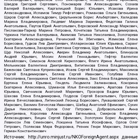
Шведов Григорий Сергеевич, Пономарев Лев Александрович, Созаев
Валерий Валерьевич, Каргалицкий Борис Юльевич, Исакова Ирина
Александровна, Исламов Тимур Рифгатович, Романова Ольга Евгеньевна,
Щаров Сергей Алексадрович, Цирульников Борис Альбертович, Халидова
Марина Владимировна, Людевиг Марина Зариевна, Федотова Галина
Анатольевна, Паутов Юрий Анатольевич, Верховский Александр Маркович,
Пислакова-Паркер Марина Петровна, Кочеткова Татьяна Владимировна,
Чуркина Наталья Валерьевна, Акимова Татьяна Николаевна, Золотарева
Екатерина Александровна, Рачинский Ян Збигневич, Жемкова Елена
Борисовна, Гудков Лев Дмитриевич, Илларионова Юлия Юрьевна, Саранг
Анна Васильевна, Захарова Светлана Сергеевна, Щур Татьяна Михайловна,
Щур Николай Алексеевич, Аверин Владимир Анатольевич, Блинушов
Андрей Юрьевич, Мосин Алексей Геннадьевич, Гефтер Валентин
Михайлович, Симонов Алексей Кириллович, Флиге Ирина Анатольевна,
Мельникова Валентина Дмитриевна, Вититинова Елена Владимировна,
Баженова Светлана Куприяновна, Исаев Сергей Владимирович, Максимов
Сергей Владимирович, Беляев Сергей Иванович, Голубева Елена
Николаевна, Ганнушкина Светлана Алексеевна, Закс Елена Владимировна,
Буртина Елена Юрьевна, Гендель Людмила Залмановна, Кокорина
Екатерина Алексеевна, Шуманов Илья Вячеславович, Арапова Галина
Юрьевна, Свечников Анатолий Мариевич, Прохоров Вадим Юрьевич,
Шахова Елена Владимировна, Подузов Сергей Васильевич, Протасова
Ирина Вячеславовна, Литинский Леонид Борисович, Лукашевский Сергей
Маркович, Бахмин Вячеслав Иванович, Шабад Анатолий Ефимович, Сухих
Дарья Николаевна, Орлов Олег Петрович, Добровольская Анна
Дмитриевна, Королева Александра Евгеньевна, Смирнов Владимир
Александрович, Вицин Сергей Ефимович, Золотухин Борис Андреевич,
Левинсон Лев Семенович, Локшина Татьяна Иосифовна, Орлов Олег
Петрович, Полякова Мара Федоровна, Резник Генри Маркович, Захаров
Герман Константинович
Источник:
http://unro.minjust.ru/NKOForeignAgent.aspx
данные