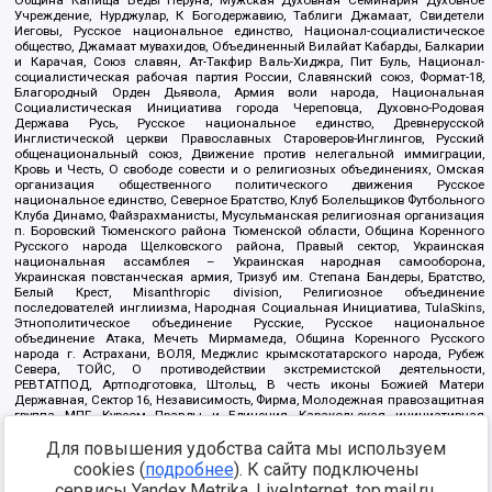
Учреждение, Нурджулар, К Богодержавию, Таблиги Джамаат, Свидетели
Иеговы, Русское национальное единство, Национал-социалистическое
общество, Джамаат мувахидов, Объединенный Вилайат Кабарды, Балкарии
и Карачая, Союз славян, Ат-Такфир Валь-Хиджра, Пит Буль, Национал-
социалистическая рабочая партия России, Славянский союз, Формат-18,
Благородный Орден Дьявола, Армия воли народа, Национальная
Социалистическая Инициатива города Череповца, Духовно-Родовая
Держава Русь, Русское национальное единство, Древнерусской
Инглистической церкви Православных Староверов-Инглингов, Русский
общенациональный союз, Движение против нелегальной иммиграции,
Кровь и Честь, О свободе совести и о религиозных объединениях, Омская
организация общественного политического движения Русское
национальное единство, Северное Братство, Клуб Болельщиков Футбольного
Клуба Динамо, Файзрахманисты, Мусульманская религиозная организация
п. Боровский Тюменского района Тюменской области, Община Коренного
Русского народа Щелковского района, Правый сектор, Украинская
национальная ассамблея – Украинская народная самооборона,
Украинская повстанческая армия, Тризуб им. Степана Бандеры, Братство,
Белый Крест, Misanthropic division, Религиозное объединение
последователей инглиизма, Народная Социальная Инициатива, TulaSkins,
Этнополитическое объединение Русские, Русское национальное
объединение Атака, Мечеть Мирмамеда, Община Коренного Русского
народа г. Астрахани, ВОЛЯ, Меджлис крымскотатарского народа, Рубеж
Севера, ТОЙС, О противодействии экстремистской деятельности,
РЕВТАТПОД, Артподготовка, Штольц, В честь иконы Божией Матери
Державная, Сектор 16, Независимость, Фирма, Молодежная правозащитная
группа МПГ, Курсом Правды и Единения, Каракольская инициативная
группа, Автоград Крю, Союз Славянских Сил Руси, Алля-Аят,
Благотворительный пансионат Ак Умут, Русская республика Русь,
Для повышения удобства сайта мы используем
Арестантское уголовное единство, Башкорт, Нация и свобода, W.H.С., Фалунь
cookies (
подробнее
). К сайту подключены
Дафа, Иртыш Ultras, Русский Патриотический клуб-Новокузнецк/РПК,
сервисы Yandex.Metrika, LiveInternet, top.mail.ru,
Сибирский державный союз, Фонд борьбы с коррупцией, Фонд защиты прав