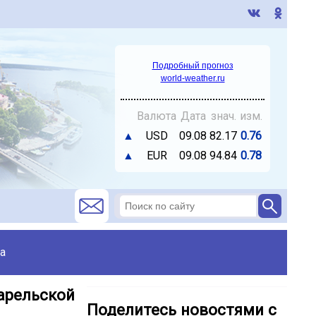
Подробный прогноз
world-weather.ru
Валюта
Дата
знач.
изм.
▲
USD
09.08
82.17
0.76
▲
EUR
09.08
94.84
0.78
а
арельской
Поделитесь новостями с