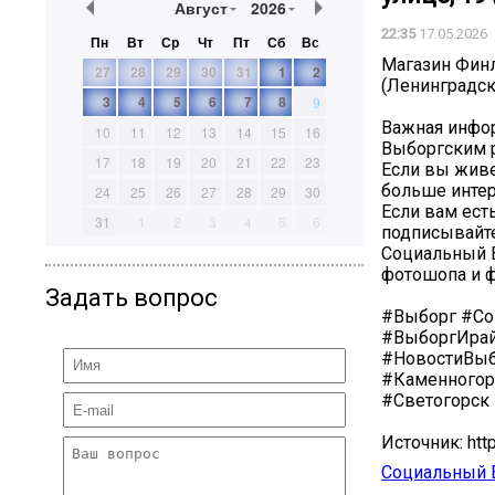
Август
2026
22:35
17.05.2026
Пн
Вт
Ср
Чт
Пт
Сб
Вс
Магазин Финл
27
28
29
30
31
1
2
(Ленинградски
3
4
5
6
7
8
9
Важная инфор
10
11
12
13
14
15
16
Выборгским р
17
18
19
20
21
22
23
Если вы живе
больше интер
24
25
26
27
28
29
30
Если вам ест
31
1
2
3
4
5
6
подписывайте
Социальный В
фотошопа и ф
Задать вопрос
#Выборг #Со
#ВыборгИрай
#НовостиВыб
#Каменногор
#Светогорск
Источник: htt
Социальный 