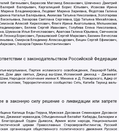
италий Евгеньевич, Барахоев Магомед Бекханович, Шевченко Дмитрий
 Валерий Валерьевич, Каргалицкий Борис Юльевич, Исакова Ирина
ва Марина Владимировна, Людевиг Марина Зариевна, Федотова Галина
уркина Наталья Валерьевна, Акимова Татьяна Николаевна, Золотарева
 Васильевна, Захарова Светлана Сергеевна, Щур Татьяна Михайловна,
 Симонов Алексей Кириллович, Флиге Ирина Анатольевна, Мельникова
адимирович, Беляев Сергей Иванович, Голубева Елена Николаевна,
вна, Шуманов Илья Вячеславович, Арапова Галина Юрьевна, Свечников
ий Леонид Борисович, Лукашевский Сергей Маркович, Бахмин Вячеслав
геньевна, Смирнов Владимир Александрович, Вицин Сергей Ефимович,
 Маркович, Захаров Герман Константинович
оответствии с законодательством Российской Федерации
тья-мусульмане, Партия исламского освобождения, Лашкар-И-Тайба,
дия, Дом двух святых, Джунд аш-Шам, Исламский джихад – Джамаат
ш-Шам, Народное ополчение имени К. Минина и Д. Пожарского, Аджр от
и исломи, Террористическое сообщество Сеть, Катиба Таухид валь-
е в законную силу решение о ликвидации или запрете
 Община Капища Веды Перуна, Мужская Духовная Семинария Духовное
ство, Джамаат мувахидов, Объединенный Вилайат Кабарды, Балкарии и
18, Благородный Орден Дьявола, Армия воли народа, Национальная
истической церкви Православных Староверов-Инглингов, Русский
ская организация общественного политического движения Русское