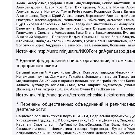
Анна Валерьевна, Бурдина Юлия Владимировна, Бойко Анатолий Ник
Александрович, Шарипков Олег Викторович, Мошель Ирина Ароно
Александровна, Исламов Тимур Рифгатович, Романова Ольга Евгень
Анатольевна, Паутов Юрий Анатольевич, Верховский Александр Марк
Екатерина Александровна, Рачинский Ян Збигневич, Жемкова Елена 
Щур Николай Алексеевич, Аверин Владимир Анатольевич, Блинушов 
Валентина Дмитриевна, Вититинова Елена Владимировна, Баженов
Ганнушкина Светлана Алексеевна, Закс Елена Владимировна, Буртин
Анатолий Мариевич, Прохоров Вадим Юрьевич, Шахова Елена Владими
Иванович, Шабад Анатолий Ефимович, Сухих Дарья Николаевна, Орл
Золотухин Борис Андреевич, Левинсон Лев Семенович, Локшина Тать
Источник:
http://unro.minjust.ru/NKOForeignAgent.aspx
дан
* Единый федеральный список организаций, в том чис
террористическими:
Высший военный Маджлисуль Шура, Конгресс народов Ичкерии и Да
Исламская группа, Движение Талибан, Исламская партия Туркест
моджахедов, Аль-Каида в странах исламского Магриба, Имарат Кавка
Аллаха Субхану уа Тагьаля SHAM, АУМ Синрике, Муджахеды джамаа
Джихад, Хайят Тахрир аш-Шам, Ахлю Сунна Валь Джамаа
Источник:
http://nac.gov.ru/terroristicheskie-i-ekstremistskie
* Перечень общественных объединений и религиозных
деятельности:
Национал-большевистская партия, ВЕК РА, Рада земли Кубанской 
Учреждение, Нурджулар, К Богодержавию, Таблиги Джамаат, Свидете
Карачая, Союз славян, Ат-Такфир Валь-Хиджра, Пит Буль, Нацио
Социалистическая Инициатива города Череповца, Духовно-Родо
общенациональный союз, Движение против нелегальной иммиграц