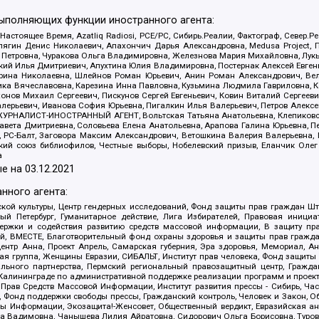
выполняющих функции иностранного агента:
 Настоящее Время, Azatliq Radiosi, PCE/PC, Сибирь.Реалии, Фактограф, Север
ягин Денис Николаевич, Апахончич Дарья Александровна, Medusa Project, П
етровна, Чуракова Ольга Владимировна, Железнова Мария Михайловна, Лукьян
й Илья Дмитриевич, Апухтина Юлия Владимировна, Постернак Алексей Евгеньев
рина Николаевна, Шлейнов Роман Юрьевич, Анин Роман Александрович, Вел
оника Вячеславовна, Карезина Инна Павловна, Кузьмина Людмила Гавриловна
ов Михаил Сергеевич, Пискунов Сергей Евгеньевич, Ковин Виталий Сергеевич
алерьевич, Иванова София Юрьевна, Пигалкин Илья Валерьевич, Петров Алексе
а, ЖУРНАЛИСТ-ИНОСТРАННЫЙ АГЕНТ, Вольтская Татьяна Анатольевна, Клепиков
авета Дмитриевна, Соловьева Елена Анатольевна, Арапова Галина Юрьевна, П
иа, РС-Балт, Заговора Максим Александрович, Ветошкина Валерия Валерьевна
ский союз библиофилов, Честные выборы, Нобелевский призыв, Еланчик Олег
а
е на
03.12.2021
нного агента:
ой культуры, Центр гендерных исследований, Фонд защиты прав граждан Шта
 Петербург, Гуманитарное действие, Лига Избирателей, Правовая инициат
держки и содействия развитию средств массовой информации, В защиту п
ий, ВМЕСТЕ, Благотворительный фонд охраны здоровья и защиты прав граж
, центр Анна, Проект Апрель, Самарская губерния, Эра здоровья, Мемориал,
я группа, Женщины Евразии, СИБАЛЬТ, Институт прав человека, Фонд защиты 
льного партнерства, Пермский региональный правозащитный центр, Граждан
лининграде по административной поддержке реализации программ и проекто
 Прав Средств Массовой Информации, Институт развития прессы - Сибирь, Ча
, Фонд поддержки свободы прессы, Гражданский контроль, Человек и Закон, 
оды Информации, Экозащита!-Женсовет, Общественный вердикт, Евразийская а
 Вадимовна, Чанышева Лилия Айратовна, Сидорович Ольга Борисовна, Туровс