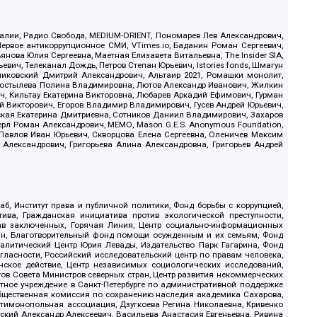
.Реалии, Радио Свобода, MEDIUM-ORIENT, Пономарев Лев Александрович,
ервое антикоррупционное СМИ, VTimes.io, Баданин Роман Сергеевич,
ова Юлия Сергеевна, Маетная Елизавета Витальевна, The Insider SIA,
ич, Телеканал Дождь, Петров Степан Юрьевич, Istories fonds, Шмагун
иковский Дмитрий Александрович, Альтаир 2021, Ромашки монолит,
, Костылева Полина Владимировна, Лютов Александр Иванович, Жилкин
, Кильтау Екатерина Викторовна, Любарев Аркадий Ефимович, Гурман
й Викторович, Егоров Владимир Владимирович, Гусев Андрей Юрьевич,
ская Екатерина Дмитриевна, Сотников Даниил Владимирович, Захаров
ерл Роман Александрович, МЕМО, Mason G.E.S. Anonymous Foundation,
, Павлов Иван Юрьевич, Скворцова Елена Сергеевна, Оленичев Максим
 Александрович, Григорьева Алина Александровна, Григорьев Андрей
б, Институт права и публичной политики, Фонд борьбы с коррупцией,
ива, Гражданская инициатива против экологической преступности,
рав заключенных, Горячая Линия, Центр социально-информационных
дан, Благотворительный фонд помощи осужденным и их семьям, Фонд
 Аналитический Центр Юрия Левады, Издательство Парк Гагарина, Фонд
гласности, Российский исследовательский центр по правам человека,
ское действие, Центр независимых социологических исследований,
в Совета Министров северных стран, Центр развития некоммерческих
стное учреждение в Санкт-Петербурге по административной поддержке
Общественная комиссия по сохранению наследия академика Сахарова,
нтимонопольная ассоциация, Дзугкоева Регина Николаевна, Кривенко
кий Александр Алексеевич, Васильева Анастасия Евгеньевна, Ривина