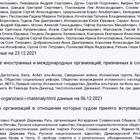
олаевич, Пивоваров Андрей Сергеевич, Дугин Сергей Георгиевич, Аверин В
вна, Шведов Григорий Сергеевич, Пономарев Лев Александрович, Созаев
евна, Щаров Сергей Алексадрович, Цирульников Борис Альбертович, Халидо
ович, Пислакова-Паркер Марина Петровна, Кочеткова Татьяна Владимировна, Ч
Борисовна, Гудков Лев Дмитриевич, Илларионова Юлия Юрьевна, Саранг Анна
Андрей Юрьевич, Мосин Алексей Геннадьевич, Гефтер Валентин Михайлович,
а Светлана Куприяновна, Исаев Сергей Владимирович, Максимов Сергей Вл
а Елена Юрьевна, Гендель Людмила Залмановна, Кокорина Екатерина Алексее
ровна, Подузов Сергей Васильевич, Протасова Ирина Вячеславовна, Литинск
ов Олег Петрович, Добровольская Анна Дмитриевна, Королева Александра Ев
яна Иосифовна, Орлов Олег Петрович, Полякова Мара Федоровна, Резник Генри
ные на
23.12.2021
ле иностранных и международных организаций, признанных в с
гестана, База, Асбат аль-Ансар, Священная война, Исламская группа, Бра
ана, Общество социальных реформ, Общество возрождения исламского насле
з, АБТО, Правый сектор, Исламское государство, Джабха аль-Нусра ли-Ахль а
та Ат-Тавхида Валь-Джихад, Чистопольский Джамаат, Рохнамо ба суи давлат
-organizacii-i-materialy.html
данные на
06.12.2021
 организаций в отношении которых судом принято вступивше
Духовно Родовой Державы Русь, организация Асгардская Славянская Община,
ли Иеговы, Русское национальное единство, Национал-социалистическое обще
нал-социалистическая рабочая партия России, Славянский союз, Формат-
вая Держава Русь, Русское национальное единство, Древнерусской Ингл
ии, Кровь и Честь, О свободе совести и о религиозных объединениях, Ом