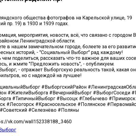
яндского общества фотографов на Карельской улице, 19
й пр. 19) в 1930 и 1939 годах.
мация, мероприятия, новости, всё, что связано с городом 
айоном Ленинградской области.
те в нашем замечательном городе, болеете за его развитие
есных историй, - "Социальный Выборг" рад каждому!
ь чем поделиться, рассказать что-то важное для ваших сос
сь, и жмите "Предложить новость", - опубликуем.
ыборг, - отражает Выборгскую реальность такой, какая она
ильтров, но с надеждой на лучшее!
циальныйВыборг #ВыборгскийРайон #ЛенинградскаяОбл
он #ЖителиВыборга #ВечернийВыборг #ВыборгСоседи #
орга #ТипичныйВыборг #Высоцк #Глебычево #Приморск
ск #Лесогорск #Красносельское #Полянское #Первомай
 #Советский #Селезнёво #Поляны
ps://vk.com/wall152338188_3460
Выборг