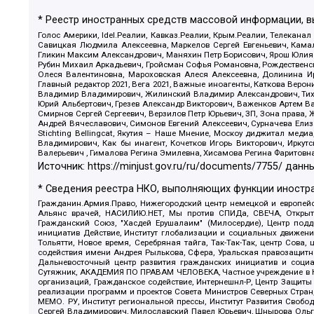
* Реестр иностранных средств массовой информации, 
Голос Америки, Idel.Реалии, Кавказ.Реалии, Крым.Реалии, Телеканал
Савицкая Людмила Алексеевна, Маркелов Сергей Евгеньевич, Камал
Гликин Максим Александрович, Маняхин Петр Борисович, Ярош Юлия П
Рубин Михаил Аркадьевич, Гройсман Софья Романовна, Рождественски
Олеся Валентиновна, Мароховская Алеся Алексеевна, Долинина И
Главный редактор 2021, Вега 2021, Важные иноагенты, Каткова Вер
Владимир Владимирович, Жилинский Владимир Александрович, Тихон
Юрий Альбертович, Грезев Александр Викторович, Важенков Артем В
Смирнов Сергей Сергеевич, Верзилов Петр Юрьевич, ЗП, Зона прав
Андрей Вячеславович, Симонов Евгений Алексеевич, Сурначева Елиз
Stichting Bellingcat, Якутия – Наше Мнение, Москоу диджитал мед
Владимирович, Как бы инагент, Кочетков Игорь Викторович, Иркут
Валерьевич , Гималова Регина Эмилевна, Хисамова Регина Фаритовн
Источник:
https://minjust.gov.ru/ru/documents/7755/
данны
* Сведения реестра НКО, выполняющих функции иностра
Гражданин.Армия.Право, Нижегородский центр немецкой и европейск
Альянс врачей, НАСИЛИЮ.НЕТ, Мы против СПИДа, СВЕЧА, Открытый
Гражданский Союз, "Хасдей Ерушалаим" (Милосердие), Центр под
инициатив Действие, Институт глобализации и социальных движен
Тольятти, Новое время, Серебряная тайга, Так-Так-Так, центр Сова
содействия имени Андрея Рылькова, Сфера, Уральская правозащитна
Дальневосточный центр развития гражданских инициатив и социа
Сутяжник, АКАДЕМИЯ ПО ПРАВАМ ЧЕЛОВЕКА, Частное учреждение в Ка
организаций, Гражданское содействие, Интернешнл-Р, Центр Защиты
реализации программ и проектов Совета Министров Северных Стран
МЕМО. РУ, Институт региональной прессы, Институт Развития Своб
Сергей Владимирович, Милославский Павел Юрьевич, Шнырова Ольга