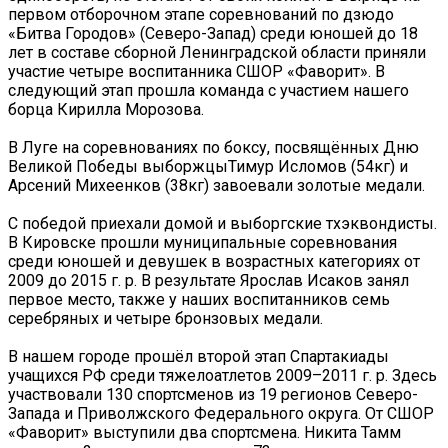
первом отборочном этапе соревнований по дзюдо
«Битва Городов» (Северо-Запад) среди юношей до 18
лет в составе сборной Ленинградской области приняли
участие четыре воспитанника СШОР «Фаворит». В
следующий этап прошла команда с участием нашего
борца Кирилла Морозова.
В Луге на соревнованиях по боксу, посвящённых Дню
Великой Победы выборжцыТимур Исломов (54кг) и
Арсений Михеенков (38кг) завоевали золотые медали.
С победой приехали домой и выборгские тхэквондисты.
В Кировске прошли муниципальные соревнования
среди юношей и девушек в возрастных категориях от
2009 до 2015 г. р. В результате Ярослав Исаков занял
первое место, также у наших воспитанников семь
серебряных и четыре бронзовых медали.
‍В нашем городе прошёл второй этап Спартакиады
учащихся РФ среди тяжелоатлетов 2009–2011 г. р. Здесь
участвовали 130 спортсменов из 19 регионов Северо-
Запада и Приволжского Федерального округа. От СШОР
«Фаворит» выступили два спортсмена. Никита Тамм