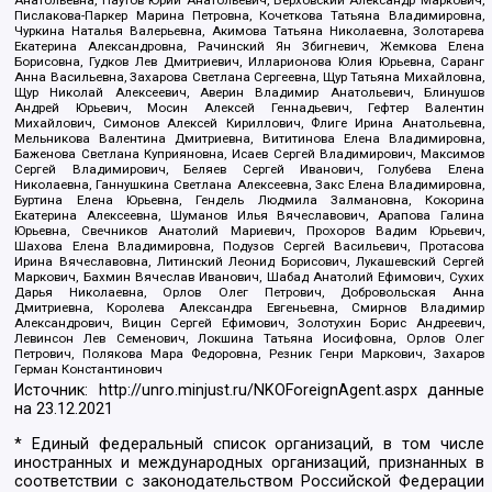
Анатольевна, Паутов Юрий Анатольевич, Верховский Александр Маркович,
Пислакова-Паркер Марина Петровна, Кочеткова Татьяна Владимировна,
Чуркина Наталья Валерьевна, Акимова Татьяна Николаевна, Золотарева
Екатерина Александровна, Рачинский Ян Збигневич, Жемкова Елена
Борисовна, Гудков Лев Дмитриевич, Илларионова Юлия Юрьевна, Саранг
Анна Васильевна, Захарова Светлана Сергеевна, Щур Татьяна Михайловна,
Щур Николай Алексеевич, Аверин Владимир Анатольевич, Блинушов
Андрей Юрьевич, Мосин Алексей Геннадьевич, Гефтер Валентин
Михайлович, Симонов Алексей Кириллович, Флиге Ирина Анатольевна,
Мельникова Валентина Дмитриевна, Вититинова Елена Владимировна,
Баженова Светлана Куприяновна, Исаев Сергей Владимирович, Максимов
Сергей Владимирович, Беляев Сергей Иванович, Голубева Елена
Николаевна, Ганнушкина Светлана Алексеевна, Закс Елена Владимировна,
Буртина Елена Юрьевна, Гендель Людмила Залмановна, Кокорина
Екатерина Алексеевна, Шуманов Илья Вячеславович, Арапова Галина
Юрьевна, Свечников Анатолий Мариевич, Прохоров Вадим Юрьевич,
Шахова Елена Владимировна, Подузов Сергей Васильевич, Протасова
Ирина Вячеславовна, Литинский Леонид Борисович, Лукашевский Сергей
Маркович, Бахмин Вячеслав Иванович, Шабад Анатолий Ефимович, Сухих
Дарья Николаевна, Орлов Олег Петрович, Добровольская Анна
Дмитриевна, Королева Александра Евгеньевна, Смирнов Владимир
Александрович, Вицин Сергей Ефимович, Золотухин Борис Андреевич,
Левинсон Лев Семенович, Локшина Татьяна Иосифовна, Орлов Олег
Петрович, Полякова Мара Федоровна, Резник Генри Маркович, Захаров
Герман Константинович
Источник:
http://unro.minjust.ru/NKOForeignAgent.aspx
данные
на
23.12.2021
* Единый федеральный список организаций, в том числе
иностранных и международных организаций, признанных в
соответствии с законодательством Российской Федерации