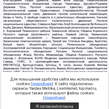
Благородный Орден Дьявола, Армия воли народа, Национальная
Социалистическая Инициатива города Череповца, Духовно-Родовая
Держава Русь, Русское национальное единство, Древнерусской
Инглистической церкви Православных Староверов-Инглингов, Русский
общенациональный союз, Движение против нелегальной иммиграции,
Кровь и Честь, О свободе совести и о религиозных объединениях, Омская
организация общественного политического движения Русское
национальное единство, Северное Братство, Клуб Болельщиков Футбольного
Клуба Динамо, Файзрахманисты, Мусульманская религиозная организация
п. Боровский Тюменского района Тюменской области, Община Коренного
Русского народа Щелковского района, Правый сектор, Украинская
национальная ассамблея – Украинская народная самооборона,
Украинская повстанческая армия, Тризуб им. Степана Бандеры, Братство,
Белый Крест, Misanthropic division, Религиозное объединение
последователей инглиизма, Народная Социальная Инициатива, TulaSkins,
Этнополитическое объединение Русские, Русское национальное
объединение Атака, Мечеть Мирмамеда, Община Коренного Русского
народа г. Астрахани, ВОЛЯ, Меджлис крымскотатарского народа, Рубеж
Севера, ТОЙС, О противодействии экстремистской деятельности,
РЕВТАТПОД, Артподготовка, Штольц, В честь иконы Божией Матери
Державная, Сектор 16, Независимость, Фирма, Молодежная правозащитная
группа МПГ, Курсом Правды и Единения, Каракольская инициативная
группа, Автоград Крю, Союз Славянских Сил Руси, Алля-Аят,
Благотворительный пансионат Ак Умут, Русская республика Русь,
Для повышения удобства сайта мы используем
Арестантское уголовное единство, Башкорт, Нация и свобода, W.H.С., Фалунь
cookies (
подробнее
). К сайту подключены
Дафа, Иртыш Ultras, Русский Патриотический клуб-Новокузнецк/РПК,
сервисы Yandex.Metrika, LiveInternet, top.mail.ru,
Сибирский державный союз, Фонд борьбы с коррупцией, Фонд защиты прав
граждан, Штабы Навального, Совет граждан СССР Прикубанского округа г.
которые также используют файлы cookies
Краснодара
(
подробнее
).
Источник:
https://minjust.gov.ru/ru/documents/7822/
данные на
08.12.2021
Я согласен/согласна