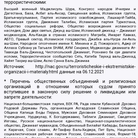
террористическими:
Высший военный Маджлисуль Шура, Конгресс народов Ичкерии и
Дагестана, База, Асбат аль-Ансар, Священная война, Исламская группа,
Братья-мусульмане, Партия исламского освобождения, Лашкар-И-Тайба,
Исламская группа, Движение Талибан, Исламская партия Туркестана,
Общество социальных реформ, Общество возрождения исламского
наследия, Дом двух святых, Джунд аш-Шам, Исламский джихад – Джамаат
моджахедов, Аль-Каида в странах исламского Магриба, Имарат Кавказ,
АБТО, Правый сектор, Исламское государство, Джабха аль-Нусра ли-Ахль
аш-Шам, Народное ополчение имени К. Минина и Д. Пожарского, Аджр от
Аллаха Субхану уа Тагьаля SHAM, АУМ Синрике, Муджахеды джамаата Ат-
Тавхида Валь-Джихад, Чистопольский Джамаат, Рохнамо ба суи давлати
исломи, Террористическое сообщество Сеть, Катиба Таухид валь-Джихад,
Хайят Тахрир аш-Шам, Ахлю Сунна Валь Джамаа
Источник:
http://nac.gov.ru/terroristicheskie-i-ekstremistskie-
organizacii-i-materialy.html
данные на
06.12.2021
* Перечень общественных объединений и религиозных
организаций в отношении которых судом принято
вступившее в законную силу решение о ликвидации или
запрете деятельности:
Национал-большевистская партия, ВЕК РА, Рада земли Кубанской Духовно
Родовой Державы Русь, организация Асгардская Славянская Община,
Община Капища Веды Перуна, Мужская Духовная Семинария Духовное
Учреждение, Нурджулар, К Богодержавию, Таблиги Джамаат, Свидетели
Иеговы, Русское национальное единство, Национал-социалистическое
общество, Джамаат мувахидов, Объединенный Вилайат Кабарды, Балкарии
и Карачая, Союз славян, Ат-Такфир Валь-Хиджра, Пит Буль, Национал-
социалистическая рабочая партия России, Славянский союз, Формат-18,