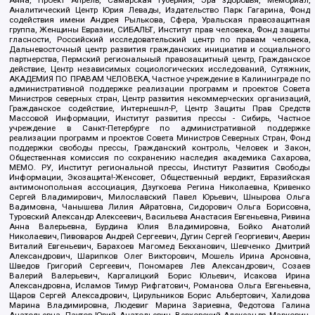
Анна, Проект Апрель, Самарская губерния, Эра здоровья, Мемориал,
Аналитический Центр Юрия Левады, Издательство Парк Гагарина, Фонд
содействия имени Андрея Рылькова, Сфера, Уральская правозащитная
группа, Женщины Евразии, СИБАЛЬТ, Институт прав человека, Фонд защиты
гласности, Российский исследовательский центр по правам человека,
Дальневосточный центр развития гражданских инициатив и социального
партнерства, Пермский региональный правозащитный центр, Гражданское
действие, Центр независимых социологических исследований, Сутяжник,
АКАДЕМИЯ ПО ПРАВАМ ЧЕЛОВЕКА, Частное учреждение в Калининграде по
административной поддержке реализации программ и проектов Совета
Министров северных стран, Центр развития некоммерческих организаций,
Гражданское содействие, Интернешнл-Р, Центр Защиты Прав Средств
Массовой Информации, Институт развития прессы - Сибирь, Частное
учреждение в Санкт-Петербурге по административной поддержке
реализации программ и проектов Совета Министров Северных Стран, Фонд
поддержки свободы прессы, Гражданский контроль, Человек и Закон,
Общественная комиссия по сохранению наследия академика Сахарова,
МЕМО. РУ, Институт региональной прессы, Институт Развития Свободы
Информации, Экозащита!-Женсовет, Общественный вердикт, Евразийская
антимонопольная ассоциация, Дзугкоева Регина Николаевна, Кривенко
Сергей Владимирович, Милославский Павел Юрьевич, Шнырова Ольга
Вадимовна, Чанышева Лилия Айратовна, Сидорович Ольга Борисовна,
Туровский Александр Алексеевич, Васильева Анастасия Евгеньевна, Ривина
Анна Валерьевна, Бурдина Юлия Владимировна, Бойко Анатолий
Николаевич, Пивоваров Андрей Сергеевич, Дугин Сергей Георгиевич, Аверин
Виталий Евгеньевич, Барахоев Магомед Бекханович, Шевченко Дмитрий
Александрович, Шарипков Олег Викторович, Мошель Ирина Ароновна,
Шведов Григорий Сергеевич, Пономарев Лев Александрович, Созаев
Валерий Валерьевич, Каргалицкий Борис Юльевич, Исакова Ирина
Александровна, Исламов Тимур Рифгатович, Романова Ольга Евгеньевна,
Щаров Сергей Алексадрович, Цирульников Борис Альбертович, Халидова
Марина Владимировна, Людевиг Марина Зариевна, Федотова Галина