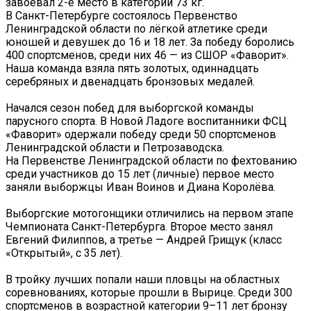
завоевал 2-е место в категории 73 кг.
В Санкт-Петербурге состоялось Первенство
Ленинградской области по лёгкой атлетике среди
юношей и девушек до 16 и 18 лет. За победу боролись
400 спортсменов, среди них 46 — из СШОР «Фаворит».
Наша команда взяла пять золотых, одиннадцать
серебряных и двенадцать бронзовых медалей.
Начался сезон побед для выборгской команды
парусного спорта. В Новой Ладоге воспитанники ФСЦ
«Фаворит» одержали победу среди 50 спортсменов
Ленинградской области и Петрозаводска.
На Первенстве Ленинградской области по фехтованию
среди участников до 15 лет (личные) первое место
заняли выборжцы Иван Воинов и Диана Королёва.
Выборгские мотогонщики отличились на первом этапе
Чемпионата Санкт-Петербурга. Второе место занял
Евгений Филиппов, а третье — Андрей Грищук (класс
«Открытый», с 35 лет).
‍В тройку лучших попали наши пловцы на областных
соревнованиях, которые прошли в Вырице. Среди 300
спортсменов в возрастной категории 9–11 лет бронзу