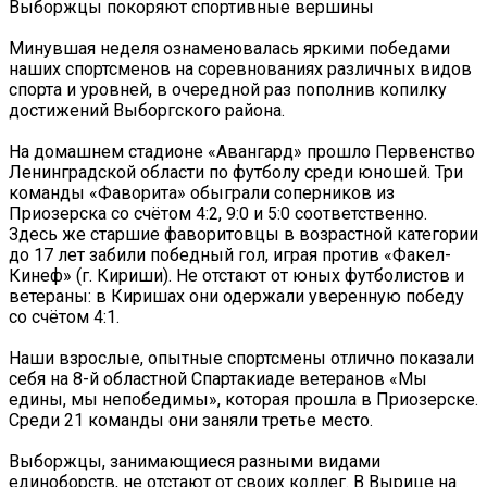
Выборжцы покоряют спортивные вершины
Минувшая неделя ознаменовалась яркими победами
наших спортсменов на соревнованиях различных видов
спорта и уровней, в очередной раз пополнив копилку
достижений Выборгского района.
На домашнем стадионе «Авангард» прошло Первенство
Ленинградской области по футболу среди юношей. Три
команды «Фаворита» обыграли соперников из
Приозерска со счётом 4:2, 9:0 и 5:0 соответственно.
Здесь же старшие фаворитовцы в возрастной категории
до 17 лет забили победный гол, играя против «Факел-
Кинеф» (г. Кириши). Не отстают от юных футболистов и
ветераны: в Киришах они одержали уверенную победу
со счётом 4:1.
‍Наши взрослые, опытные спортсмены отлично показали
себя на 8-й областной Спартакиаде ветеранов «Мы
едины, мы непобедимы», которая прошла в Приозерске.
Среди 21 команды они заняли третье место.
‍Выборжцы, занимающиеся разными видами
единоборств, не отстают от своих коллег. В Вырице на