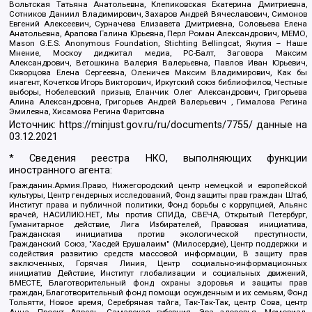
Вольтская Татьяна Анатольевна, Клепиковская Екатерина Дмитриевна,
Сотников Даниил Владимирович, Захаров Андрей Вячеславович, Симонов
Евгений Алексеевич, Сурначева Елизавета Дмитриевна, Соловьева Елена
Анатольевна, Арапова Галина Юрьевна, Перл Роман Александрович, МЕМО,
Mason G.E.S. Anonymous Foundation, Stichting Bellingcat, Якутия – Наше
Мнение, Москоу диджитал медиа, РС-Балт, Заговора Максим
Александрович, Ветошкина Валерия Валерьевна, Павлов Иван Юрьевич,
Скворцова Елена Сергеевна, Оленичев Максим Владимирович, Как бы
инагент, Кочетков Игорь Викторович, Иркутский союз библиофилов, Честные
выборы, Нобелевский призыв, Еланчик Олег Александрович, Григорьева
Алина Александровна, Григорьев Андрей Валерьевич , Гималова Регина
Эмилевна, Хисамова Регина Фаритовна
Источник:
https://minjust.gov.ru/ru/documents/7755/
данные на
03.12.2021
* Сведения реестра НКО, выполняющих функции
иностранного агента:
Гражданин.Армия.Право, Нижегородский центр немецкой и европейской
культуры, Центр гендерных исследований, Фонд защиты прав граждан Штаб,
Институт права и публичной политики, Фонд борьбы с коррупцией, Альянс
врачей, НАСИЛИЮ.НЕТ, Мы против СПИДа, СВЕЧА, Открытый Петербург,
Гуманитарное действие, Лига Избирателей, Правовая инициатива,
Гражданская инициатива против экологической преступности,
Гражданский Союз, "Хасдей Ерушалаим" (Милосердие), Центр поддержки и
содействия развитию средств массовой информации, В защиту прав
заключенных, Горячая Линия, Центр социально-информационных
инициатив Действие, Институт глобализации и социальных движений,
ВМЕСТЕ, Благотворительный фонд охраны здоровья и защиты прав
граждан, Благотворительный фонд помощи осужденным и их семьям, Фонд
Тольятти, Новое время, Серебряная тайга, Так-Так-Так, центр Сова, центр