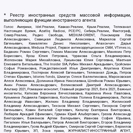
* Реестр иностранных средств массовой информации,
выполняющих функции иностранного агента:
Голос Америки, Idel.Реалии, Кавказ.Реалии, Крым.Реалии, Телеканал
Настоящее Время, Azatliq Radiosi, PCE/PC, Сибирь.Реалии, Фактограф,
Север.Реалии, Радио Свобода, MEDIUM-ORIENT, Пономарев Лев
Александрович, Савицкая Людмила Алексеевна, Маркелов Сергей
Евгеньевич, Камалягин Денис Николаевич, Апахончич Дарья
Александровна, Medusa Project, Первое антикоррупционное СМИ, VTimes.io,
Баданин Роман Сергеевич, Гликин Максим Александрович, Маняхин Петр
Борисович, Ярош Юлия Петровна, Чуракова Ольга Владимировна,
Железнова Мария Михайловна, Лукьянова Юлия Сергеевна, Маетная
Елизавета Витальевна, The Insider SIA, Рубин Михаил Аркадьевич, Гройсман
Софья Романовна, Рождественский Илья Дмитриевич, Апухтина Юлия
Владимировна, Постернак Алексей Евгеньевич, Телеканал Дождь, Петров
Степан Юрьевич, Istories fonds, Шмагун Олеся Валентиновна, Мароховская
Алеся Алексеевна, Долинина Ирина Николаевна, Шлейнов Роман Юрьевич,
Анин Роман Александрович, Великовский Дмитрий Александрович,
Альтаир 2021, Ромашки монолит, Главный редактор 2021, Вега 2021, Важные
иноагенты, Каткова Вероника Вячеславовна, Карезина Инна Павловна,
Кузьмина Людмила Гавриловна, Костылева Полина Владимировна, Лютов
Александр Иванович, Жилкин Владимир Владимирович, Жилинский
Владимир Александрович, Тихонов Михаил Сергеевич, Пискунов Сергей
Евгеньевич, Ковин Виталий Сергеевич, Кильтау Екатерина Викторовна,
Любарев Аркадий Ефимович, Гурман Юрий Альбертович, Грезев Александр
Викторович, Важенков Артем Валерьевич, Иванова София Юрьевна,
Пигалкин Илья Валерьевич, Петров Алексей Викторович, Егоров Владимир
Владимирович, Гусев Андрей Юрьевич, Смирнов Сергей Сергеевич, Верзилов
Петр Юрьевич, ЗП, Зона права, ЖУРНАЛИСТ-ИНОСТРАННЫЙ АГЕНТ,