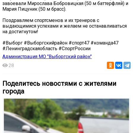
завоевали Мирослава Бобровицкая (50 м баттерфляй) и
Мария Пицуник (50 м брасс).
Поздравляем спортсменов и их тренеров с
выдающимися успехами и желаем не останавливаться
на достигнутом!
#Выборг #Выборгскийрайон #спорт47 #команда47
#Ленинградскаяобласть #СпортРоссии
Администрация МО "Выборгский район"
28
Поделитесь новостями с жителями
города