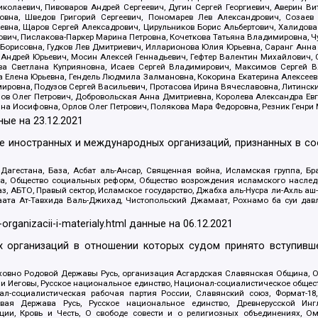
олаевич, Пивоваров Андрей Сергеевич, Дугин Сергей Георгиевич, Аверин В
вна, Шведов Григорий Сергеевич, Пономарев Лев Александрович, Созаев
евна, Щаров Сергей Алексадрович, Цирульников Борис Альбертович, Халидо
ович, Пислакова-Паркер Марина Петровна, Кочеткова Татьяна Владимировна, Ч
Борисовна, Гудков Лев Дмитриевич, Илларионова Юлия Юрьевна, Саранг Анна
Андрей Юрьевич, Мосин Алексей Геннадьевич, Гефтер Валентин Михайлович,
а Светлана Куприяновна, Исаев Сергей Владимирович, Максимов Сергей Вл
а Елена Юрьевна, Гендель Людмила Залмановна, Кокорина Екатерина Алексее
ровна, Подузов Сергей Васильевич, Протасова Ирина Вячеславовна, Литинск
ов Олег Петрович, Добровольская Анна Дмитриевна, Королева Александра Ев
яна Иосифовна, Орлов Олег Петрович, Полякова Мара Федоровна, Резник Генри
ные на
23.12.2021
ле иностранных и международных организаций, признанных в с
гестана, База, Асбат аль-Ансар, Священная война, Исламская группа, Бра
ана, Общество социальных реформ, Общество возрождения исламского насле
з, АБТО, Правый сектор, Исламское государство, Джабха аль-Нусра ли-Ахль а
та Ат-Тавхида Валь-Джихад, Чистопольский Джамаат, Рохнамо ба суи давлат
-organizacii-i-materialy.html
данные на
06.12.2021
 организаций в отношении которых судом принято вступивше
Духовно Родовой Державы Русь, организация Асгардская Славянская Община,
ли Иеговы, Русское национальное единство, Национал-социалистическое обще
нал-социалистическая рабочая партия России, Славянский союз, Формат-
вая Держава Русь, Русское национальное единство, Древнерусской Ингл
ии, Кровь и Честь, О свободе совести и о религиозных объединениях, Ом