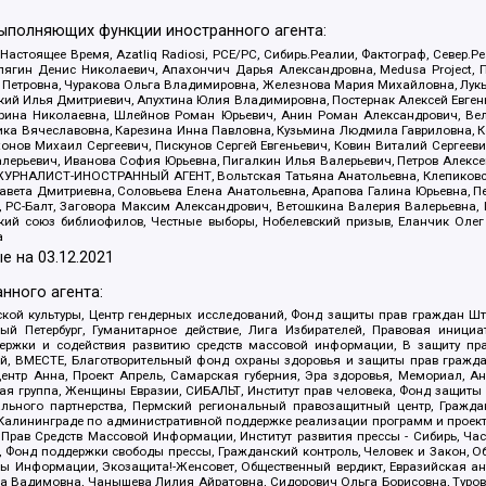
выполняющих функции иностранного агента:
 Настоящее Время, Azatliq Radiosi, PCE/PC, Сибирь.Реалии, Фактограф, Север
ягин Денис Николаевич, Апахончич Дарья Александровна, Medusa Project, П
етровна, Чуракова Ольга Владимировна, Железнова Мария Михайловна, Лукьян
й Илья Дмитриевич, Апухтина Юлия Владимировна, Постернак Алексей Евгеньев
рина Николаевна, Шлейнов Роман Юрьевич, Анин Роман Александрович, Вел
оника Вячеславовна, Карезина Инна Павловна, Кузьмина Людмила Гавриловна
ов Михаил Сергеевич, Пискунов Сергей Евгеньевич, Ковин Виталий Сергеевич
алерьевич, Иванова София Юрьевна, Пигалкин Илья Валерьевич, Петров Алексе
а, ЖУРНАЛИСТ-ИНОСТРАННЫЙ АГЕНТ, Вольтская Татьяна Анатольевна, Клепиков
авета Дмитриевна, Соловьева Елена Анатольевна, Арапова Галина Юрьевна, П
иа, РС-Балт, Заговора Максим Александрович, Ветошкина Валерия Валерьевна
ский союз библиофилов, Честные выборы, Нобелевский призыв, Еланчик Олег
а
е на
03.12.2021
нного агента:
ой культуры, Центр гендерных исследований, Фонд защиты прав граждан Шта
 Петербург, Гуманитарное действие, Лига Избирателей, Правовая инициат
держки и содействия развитию средств массовой информации, В защиту п
ий, ВМЕСТЕ, Благотворительный фонд охраны здоровья и защиты прав граж
, центр Анна, Проект Апрель, Самарская губерния, Эра здоровья, Мемориал,
я группа, Женщины Евразии, СИБАЛЬТ, Институт прав человека, Фонд защиты 
льного партнерства, Пермский региональный правозащитный центр, Граждан
лининграде по административной поддержке реализации программ и проекто
 Прав Средств Массовой Информации, Институт развития прессы - Сибирь, Ча
, Фонд поддержки свободы прессы, Гражданский контроль, Человек и Закон, 
оды Информации, Экозащита!-Женсовет, Общественный вердикт, Евразийская а
 Вадимовна, Чанышева Лилия Айратовна, Сидорович Ольга Борисовна, Туровс