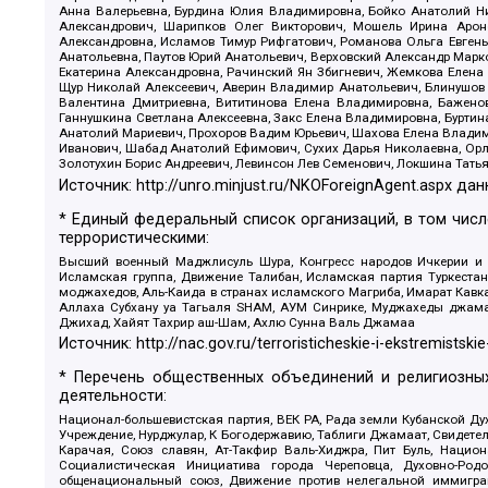
Анна Валерьевна, Бурдина Юлия Владимировна, Бойко Анатолий Ник
Александрович, Шарипков Олег Викторович, Мошель Ирина Ароно
Александровна, Исламов Тимур Рифгатович, Романова Ольга Евгень
Анатольевна, Паутов Юрий Анатольевич, Верховский Александр Марк
Екатерина Александровна, Рачинский Ян Збигневич, Жемкова Елена 
Щур Николай Алексеевич, Аверин Владимир Анатольевич, Блинушов 
Валентина Дмитриевна, Вититинова Елена Владимировна, Баженов
Ганнушкина Светлана Алексеевна, Закс Елена Владимировна, Буртин
Анатолий Мариевич, Прохоров Вадим Юрьевич, Шахова Елена Владими
Иванович, Шабад Анатолий Ефимович, Сухих Дарья Николаевна, Орл
Золотухин Борис Андреевич, Левинсон Лев Семенович, Локшина Тать
Источник:
http://unro.minjust.ru/NKOForeignAgent.aspx
дан
* Единый федеральный список организаций, в том чис
террористическими:
Высший военный Маджлисуль Шура, Конгресс народов Ичкерии и Да
Исламская группа, Движение Талибан, Исламская партия Туркест
моджахедов, Аль-Каида в странах исламского Магриба, Имарат Кавка
Аллаха Субхану уа Тагьаля SHAM, АУМ Синрике, Муджахеды джамаа
Джихад, Хайят Тахрир аш-Шам, Ахлю Сунна Валь Джамаа
Источник:
http://nac.gov.ru/terroristicheskie-i-ekstremistskie
* Перечень общественных объединений и религиозных
деятельности:
Национал-большевистская партия, ВЕК РА, Рада земли Кубанской 
Учреждение, Нурджулар, К Богодержавию, Таблиги Джамаат, Свидете
Карачая, Союз славян, Ат-Такфир Валь-Хиджра, Пит Буль, Нацио
Социалистическая Инициатива города Череповца, Духовно-Родо
общенациональный союз, Движение против нелегальной иммиграц