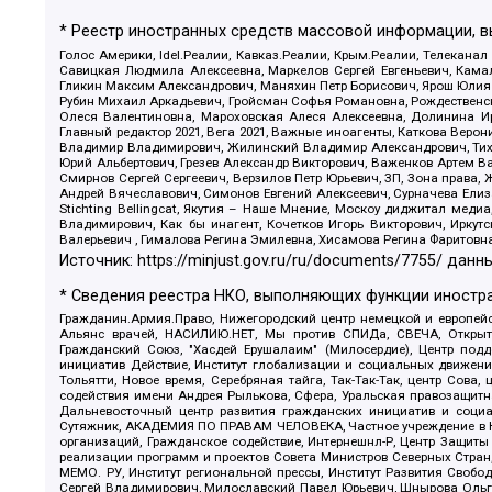
* Реестр иностранных средств массовой информации, 
Голос Америки, Idel.Реалии, Кавказ.Реалии, Крым.Реалии, Телеканал
Савицкая Людмила Алексеевна, Маркелов Сергей Евгеньевич, Камал
Гликин Максим Александрович, Маняхин Петр Борисович, Ярош Юлия П
Рубин Михаил Аркадьевич, Гройсман Софья Романовна, Рождественски
Олеся Валентиновна, Мароховская Алеся Алексеевна, Долинина И
Главный редактор 2021, Вега 2021, Важные иноагенты, Каткова Вер
Владимир Владимирович, Жилинский Владимир Александрович, Тихон
Юрий Альбертович, Грезев Александр Викторович, Важенков Артем В
Смирнов Сергей Сергеевич, Верзилов Петр Юрьевич, ЗП, Зона прав
Андрей Вячеславович, Симонов Евгений Алексеевич, Сурначева Елиз
Stichting Bellingcat, Якутия – Наше Мнение, Москоу диджитал мед
Владимирович, Как бы инагент, Кочетков Игорь Викторович, Иркут
Валерьевич , Гималова Регина Эмилевна, Хисамова Регина Фаритовн
Источник:
https://minjust.gov.ru/ru/documents/7755/
данны
* Сведения реестра НКО, выполняющих функции иностра
Гражданин.Армия.Право, Нижегородский центр немецкой и европейск
Альянс врачей, НАСИЛИЮ.НЕТ, Мы против СПИДа, СВЕЧА, Открытый
Гражданский Союз, "Хасдей Ерушалаим" (Милосердие), Центр под
инициатив Действие, Институт глобализации и социальных движен
Тольятти, Новое время, Серебряная тайга, Так-Так-Так, центр Сова
содействия имени Андрея Рылькова, Сфера, Уральская правозащитна
Дальневосточный центр развития гражданских инициатив и социа
Сутяжник, АКАДЕМИЯ ПО ПРАВАМ ЧЕЛОВЕКА, Частное учреждение в Ка
организаций, Гражданское содействие, Интернешнл-Р, Центр Защиты
реализации программ и проектов Совета Министров Северных Стран
МЕМО. РУ, Институт региональной прессы, Институт Развития Своб
Сергей Владимирович, Милославский Павел Юрьевич, Шнырова Ольга