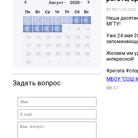
Август
2026
21:16
21.05.2026
Пн
Вт
Ср
Чт
Пт
Сб
Вс
Наши десятик
27
28
29
30
31
1
2
МГТУ!
3
4
5
6
7
8
9
Уже 24 мая 2
10
11
12
13
14
15
16
запоминающее
17
18
19
20
21
22
23
Желаем им уд
24
25
26
27
28
29
30
интересной!
31
1
2
3
4
5
6
#регата #сп
МБОУ "СОШ №
Задать вопрос
47