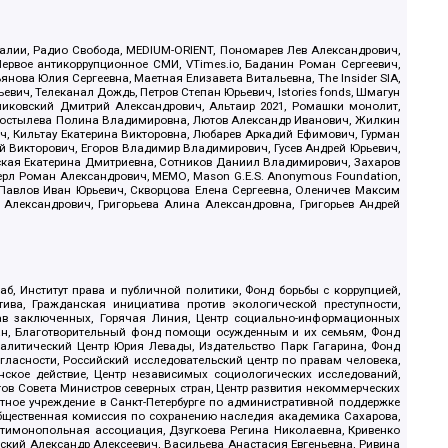
.Реалии, Радио Свобода, MEDIUM-ORIENT, Пономарев Лев Александрович,
ервое антикоррупционное СМИ, VTimes.io, Баданин Роман Сергеевич,
ова Юлия Сергеевна, Маетная Елизавета Витальевна, The Insider SIA,
ич, Телеканал Дождь, Петров Степан Юрьевич, Istories fonds, Шмагун
иковский Дмитрий Александрович, Альтаир 2021, Ромашки монолит,
, Костылева Полина Владимировна, Лютов Александр Иванович, Жилкин
, Кильтау Екатерина Викторовна, Любарев Аркадий Ефимович, Гурман
й Викторович, Егоров Владимир Владимирович, Гусев Андрей Юрьевич,
ская Екатерина Дмитриевна, Сотников Даниил Владимирович, Захаров
ерл Роман Александрович, МЕМО, Mason G.E.S. Anonymous Foundation,
, Павлов Иван Юрьевич, Скворцова Елена Сергеевна, Оленичев Максим
 Александрович, Григорьева Алина Александровна, Григорьев Андрей
б, Институт права и публичной политики, Фонд борьбы с коррупцией,
ива, Гражданская инициатива против экологической преступности,
рав заключенных, Горячая Линия, Центр социально-информационных
дан, Благотворительный фонд помощи осужденным и их семьям, Фонд
 Аналитический Центр Юрия Левады, Издательство Парк Гагарина, Фонд
гласности, Российский исследовательский центр по правам человека,
ское действие, Центр независимых социологических исследований,
в Совета Министров северных стран, Центр развития некоммерческих
стное учреждение в Санкт-Петербурге по административной поддержке
Общественная комиссия по сохранению наследия академика Сахарова,
нтимонопольная ассоциация, Дзугкоева Регина Николаевна, Кривенко
кий Александр Алексеевич, Васильева Анастасия Евгеньевна, Ривина