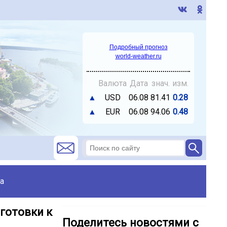
Подробный прогноз
world-weather.ru
Валюта
Дата
знач.
изм.
▲
USD
06.08
81.41
0.28
▲
EUR
06.08
94.06
0.48
а
готовки к
Поделитесь новостями с