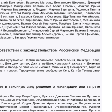
италий Евгеньевич, Барахоев Магомед Бекханович, Шевченко Дмитрий
 Валерий Валерьевич, Каргалицкий Борис Юльевич, Исакова Ирина
ва Марина Владимировна, Людевиг Марина Зариевна, Федотова Галина
уркина Наталья Валерьевна, Акимова Татьяна Николаевна, Золотарева
 Васильевна, Захарова Светлана Сергеевна, Щур Татьяна Михайловна,
 Симонов Алексей Кириллович, Флиге Ирина Анатольевна, Мельникова
адимирович, Беляев Сергей Иванович, Голубева Елена Николаевна,
вна, Шуманов Илья Вячеславович, Арапова Галина Юрьевна, Свечников
ий Леонид Борисович, Лукашевский Сергей Маркович, Бахмин Вячеслав
геньевна, Смирнов Владимир Александрович, Вицин Сергей Ефимович,
 Маркович, Захаров Герман Константинович
оответствии с законодательством Российской Федерации
тья-мусульмане, Партия исламского освобождения, Лашкар-И-Тайба,
дия, Дом двух святых, Джунд аш-Шам, Исламский джихад – Джамаат
ш-Шам, Народное ополчение имени К. Минина и Д. Пожарского, Аджр от
и исломи, Террористическое сообщество Сеть, Катиба Таухид валь-
е в законную силу решение о ликвидации или запрете
 Община Капища Веды Перуна, Мужская Духовная Семинария Духовное
ство, Джамаат мувахидов, Объединенный Вилайат Кабарды, Балкарии и
18, Благородный Орден Дьявола, Армия воли народа, Национальная
истической церкви Православных Староверов-Инглингов, Русский
ская организация общественного политического движения Русское