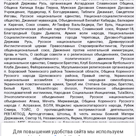
Родовой Державы Русь, организация Асгардская Славянская Община,
Община Капища Веды Перуна, Мужская Духовная Семинария Духовное
Учреждение, Нурджулар, К Богодержавию, Таблиги Джамаат, Свидетели
Иеговы, Русское национальное единство, Национал-социалистическое
общество, Джамаат мувахидов, Объединенный Вилайат Кабарды, Балкарии
и Карачая, Союз славян, Ат-Такфир Валь-Хиджра, Пит Буль, Национал-
социалистическая рабочая партия России, Славянский союз, Формат-18,
Благородный Орден Дьявола, Армия воли народа, Национальная
Социалистическая Инициатива города Череповца, Духовно-Родовая
Держава Русь, Русское национальное единство, Древнерусской
Инглистической церкви Православных Староверов-Инглингов, Русский
общенациональный союз, Движение против нелегальной иммиграции,
Кровь и Честь, О свободе совести и о религиозных объединениях, Омская
организация общественного политического движения Русское
национальное единство, Северное Братство, Клуб Болельщиков Футбольного
Клуба Динамо, Файзрахманисты, Мусульманская религиозная организация
п. Боровский Тюменского района Тюменской области, Община Коренного
Русского народа Щелковского района, Правый сектор, Украинская
национальная ассамблея – Украинская народная самооборона,
Украинская повстанческая армия, Тризуб им. Степана Бандеры, Братство,
Белый Крест, Misanthropic division, Религиозное объединение
последователей инглиизма, Народная Социальная Инициатива, TulaSkins,
Этнополитическое объединение Русские, Русское национальное
объединение Атака, Мечеть Мирмамеда, Община Коренного Русского
народа г. Астрахани, ВОЛЯ, Меджлис крымскотатарского народа, Рубеж
Севера, ТОЙС, О противодействии экстремистской деятельности,
РЕВТАТПОД, Артподготовка, Штольц, В честь иконы Божией Матери
Державная, Сектор 16, Независимость, Фирма, Молодежная правозащитная
группа МПГ, Курсом Правды и Единения, Каракольская инициативная
группа, Автоград Крю, Союз Славянских Сил Руси, Алля-Аят,
Благотворительный пансионат Ак Умут, Русская республика Русь,
Для повышения удобства сайта мы используем
Арестантское уголовное единство, Башкорт, Нация и свобода, W.H.С., Фалунь