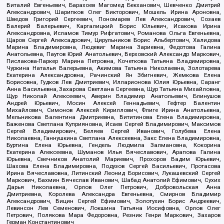
Виталий Евгеньевич, Барахоев Магомед Бекханович, Шевченко Дмитрий
Александрович, Шарипков Олег Викторович, Мошель Ирина Ароновна,
Шведов Григорий Сергеевич, Пономарев Лев Александрович, Созаев
Валерий Валерьевич, Каргалицкий Борис Юльевич, Исакова Ирина
Александровна, Исламов Тимур Рифгатович, Романова Ольга Евгеньевна,
Щаров Сергей Алексадрович, Цирульников Борис Альбертович, Халидова
Марина Владимировна, Людевиг Марина Зариевна, Федотова Галина
Анатольевна, Паутов Юрий Анатольевич, Верховский Александр Маркович,
Пислакова-Паркер Марина Петровна, Кочеткова Татьяна Владимировна,
Чуркина Наталья Валерьевна, Акимова Татьяна Николаевна, Золотарева
Екатерина Александровна, Рачинский Ян Збигневич, Жемкова Елена
Борисовна, Гудков Лев Дмитриевич, Илларионова Юлия Юрьевна, Саранг
Анна Васильевна, Захарова Светлана Сергеевна, Щур Татьяна Михайловна,
Щур Николай Алексеевич, Аверин Владимир Анатольевич, Блинушов
Андрей Юрьевич, Мосин Алексей Геннадьевич, Гефтер Валентин
Михайлович, Симонов Алексей Кириллович, Флиге Ирина Анатольевна,
Мельникова Валентина Дмитриевна, Вититинова Елена Владимировна,
Баженова Светлана Куприяновна, Исаев Сергей Владимирович, Максимов
Сергей Владимирович, Беляев Сергей Иванович, Голубева Елена
Николаевна, Ганнушкина Светлана Алексеевна, Закс Елена Владимировна,
Буртина Елена Юрьевна, Гендель Людмила Залмановна, Кокорина
Екатерина Алексеевна, Шуманов Илья Вячеславович, Арапова Галина
Юрьевна, Свечников Анатолий Мариевич, Прохоров Вадим Юрьевич,
Шахова Елена Владимировна, Подузов Сергей Васильевич, Протасова
Ирина Вячеславовна, Литинский Леонид Борисович, Лукашевский Сергей
Маркович, Бахмин Вячеслав Иванович, Шабад Анатолий Ефимович, Сухих
Дарья Николаевна, Орлов Олег Петрович, Добровольская Анна
Дмитриевна, Королева Александра Евгеньевна, Смирнов Владимир
Александрович, Вицин Сергей Ефимович, Золотухин Борис Андреевич,
Левинсон Лев Семенович, Локшина Татьяна Иосифовна, Орлов Олег
Петрович, Полякова Мара Федоровна, Резник Генри Маркович, Захаров
Герман Константинович