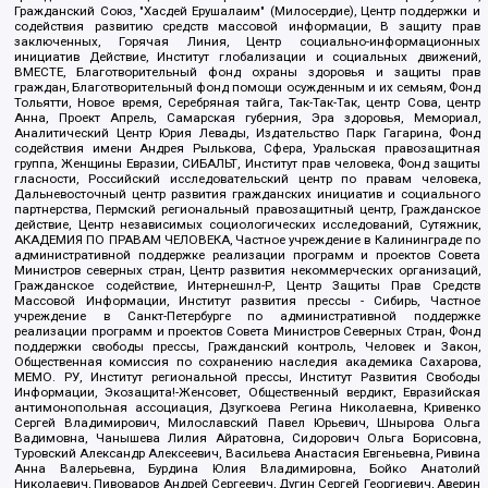
Гражданский Союз, "Хасдей Ерушалаим" (Милосердие), Центр поддержки и
содействия развитию средств массовой информации, В защиту прав
заключенных, Горячая Линия, Центр социально-информационных
инициатив Действие, Институт глобализации и социальных движений,
ВМЕСТЕ, Благотворительный фонд охраны здоровья и защиты прав
граждан, Благотворительный фонд помощи осужденным и их семьям, Фонд
Тольятти, Новое время, Серебряная тайга, Так-Так-Так, центр Сова, центр
Анна, Проект Апрель, Самарская губерния, Эра здоровья, Мемориал,
Аналитический Центр Юрия Левады, Издательство Парк Гагарина, Фонд
содействия имени Андрея Рылькова, Сфера, Уральская правозащитная
группа, Женщины Евразии, СИБАЛЬТ, Институт прав человека, Фонд защиты
гласности, Российский исследовательский центр по правам человека,
Дальневосточный центр развития гражданских инициатив и социального
партнерства, Пермский региональный правозащитный центр, Гражданское
действие, Центр независимых социологических исследований, Сутяжник,
АКАДЕМИЯ ПО ПРАВАМ ЧЕЛОВЕКА, Частное учреждение в Калининграде по
административной поддержке реализации программ и проектов Совета
Министров северных стран, Центр развития некоммерческих организаций,
Гражданское содействие, Интернешнл-Р, Центр Защиты Прав Средств
Массовой Информации, Институт развития прессы - Сибирь, Частное
учреждение в Санкт-Петербурге по административной поддержке
реализации программ и проектов Совета Министров Северных Стран, Фонд
поддержки свободы прессы, Гражданский контроль, Человек и Закон,
Общественная комиссия по сохранению наследия академика Сахарова,
МЕМО. РУ, Институт региональной прессы, Институт Развития Свободы
Информации, Экозащита!-Женсовет, Общественный вердикт, Евразийская
антимонопольная ассоциация, Дзугкоева Регина Николаевна, Кривенко
Сергей Владимирович, Милославский Павел Юрьевич, Шнырова Ольга
Вадимовна, Чанышева Лилия Айратовна, Сидорович Ольга Борисовна,
Туровский Александр Алексеевич, Васильева Анастасия Евгеньевна, Ривина
Анна Валерьевна, Бурдина Юлия Владимировна, Бойко Анатолий
Николаевич, Пивоваров Андрей Сергеевич, Дугин Сергей Георгиевич, Аверин