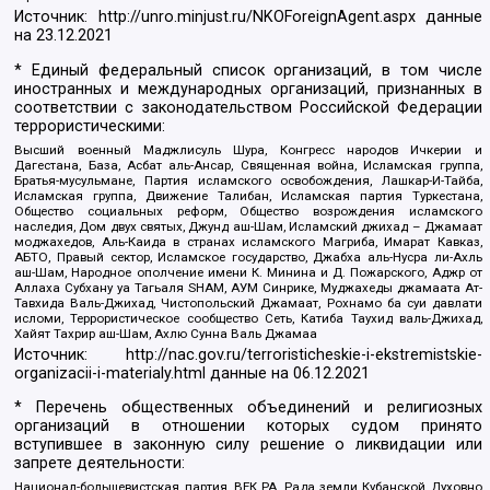
Источник:
http://unro.minjust.ru/NKOForeignAgent.aspx
данные
на
23.12.2021
* Единый федеральный список организаций, в том числе
иностранных и международных организаций, признанных в
соответствии с законодательством Российской Федерации
террористическими:
Высший военный Маджлисуль Шура, Конгресс народов Ичкерии и
Дагестана, База, Асбат аль-Ансар, Священная война, Исламская группа,
Братья-мусульмане, Партия исламского освобождения, Лашкар-И-Тайба,
Исламская группа, Движение Талибан, Исламская партия Туркестана,
Общество социальных реформ, Общество возрождения исламского
наследия, Дом двух святых, Джунд аш-Шам, Исламский джихад – Джамаат
моджахедов, Аль-Каида в странах исламского Магриба, Имарат Кавказ,
АБТО, Правый сектор, Исламское государство, Джабха аль-Нусра ли-Ахль
аш-Шам, Народное ополчение имени К. Минина и Д. Пожарского, Аджр от
Аллаха Субхану уа Тагьаля SHAM, АУМ Синрике, Муджахеды джамаата Ат-
Тавхида Валь-Джихад, Чистопольский Джамаат, Рохнамо ба суи давлати
исломи, Террористическое сообщество Сеть, Катиба Таухид валь-Джихад,
Хайят Тахрир аш-Шам, Ахлю Сунна Валь Джамаа
Источник:
http://nac.gov.ru/terroristicheskie-i-ekstremistskie-
organizacii-i-materialy.html
данные на
06.12.2021
* Перечень общественных объединений и религиозных
организаций в отношении которых судом принято
вступившее в законную силу решение о ликвидации или
запрете деятельности:
Национал-большевистская партия, ВЕК РА, Рада земли Кубанской Духовно