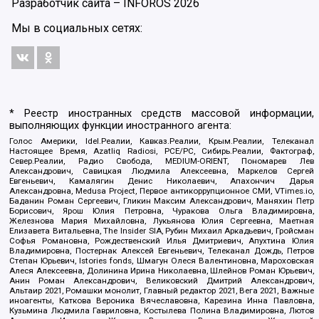
Разработчик сайта –
INFOROS
2026
Мы в социальных сетях:
* Реестр иностранных средств массовой информации,
выполняющих функции иностранного агента:
Голос Америки, Idel.Реалии, Кавказ.Реалии, Крым.Реалии, Телеканал
Настоящее Время, Azatliq Radiosi, PCE/PC, Сибирь.Реалии, Фактограф,
Север.Реалии, Радио Свобода, MEDIUM-ORIENT, Пономарев Лев
Александрович, Савицкая Людмила Алексеевна, Маркелов Сергей
Евгеньевич, Камалягин Денис Николаевич, Апахончич Дарья
Александровна, Medusa Project, Первое антикоррупционное СМИ, VTimes.io,
Баданин Роман Сергеевич, Гликин Максим Александрович, Маняхин Петр
Борисович, Ярош Юлия Петровна, Чуракова Ольга Владимировна,
Железнова Мария Михайловна, Лукьянова Юлия Сергеевна, Маетная
Елизавета Витальевна, The Insider SIA, Рубин Михаил Аркадьевич, Гройсман
Софья Романовна, Рождественский Илья Дмитриевич, Апухтина Юлия
Владимировна, Постернак Алексей Евгеньевич, Телеканал Дождь, Петров
Степан Юрьевич, Istories fonds, Шмагун Олеся Валентиновна, Мароховская
Алеся Алексеевна, Долинина Ирина Николаевна, Шлейнов Роман Юрьевич,
Анин Роман Александрович, Великовский Дмитрий Александрович,
Альтаир 2021, Ромашки монолит, Главный редактор 2021, Вега 2021, Важные
иноагенты, Каткова Вероника Вячеславовна, Карезина Инна Павловна,
Кузьмина Людмила Гавриловна, Костылева Полина Владимировна, Лютов