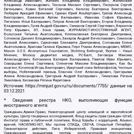
Александр Иванович, Жилкин Владимир Владимирович, Жилинский
Владимир Александрович, Тихонов Михаил Сергеевич, Пискунов Сергей
Евгеньевич, Ковин Виталий Сергеевич, Кильтау Екатерина Викторовна,
Любарев Аркадий Ефимович, Гурман Юрий Альбертович, Грезев Александр
Викторович, Важенков Артем Валерьевич, Иванова София Юрьевна,
Пигалкин Илья Валерьевич, Петров Алексей Викторович, Егоров Владимир
Владимирович, Гусев Андрей Юрьевич, Смирнов Сергей Сергеевич, Верзилов
Петр Юрьевич, ЗП, Зона права, ЖУРНАЛИСТ-ИНОСТРАННЫЙ АГЕНТ,
Вольтская Татьяна Анатольевна, Клепиковская Екатерина Дмитриевна,
Сотников Даниил Владимирович, Захаров Андрей Вячеславович, Симонов
Евгений Алексеевич, Сурначева Елизавета Дмитриевна, Соловьева Елена
Анатольевна, Арапова Галина Юрьевна, Перл Роман Александрович, МЕМО,
Mason G.E.S. Anonymous Foundation, Stichting Bellingcat, Якутия – Наше
Мнение, Москоу диджитал медиа, РС-Балт, Заговора Максим
Александрович, Ветошкина Валерия Валерьевна, Павлов Иван Юрьевич,
Скворцова Елена Сергеевна, Оленичев Максим Владимирович, Как бы
инагент, Кочетков Игорь Викторович, Иркутский союз библиофилов, Честные
выборы, Нобелевский призыв, Еланчик Олег Александрович, Григорьева
Алина Александровна, Григорьев Андрей Валерьевич , Гималова Регина
Эмилевна, Хисамова Регина Фаритовна
Источник:
https://minjust.gov.ru/ru/documents/7755/
данные на
03.12.2021
* Сведения реестра НКО, выполняющих функции
иностранного агента:
Гражданин.Армия.Право, Нижегородский центр немецкой и европейской
культуры, Центр гендерных исследований, Фонд защиты прав граждан Штаб,
Институт права и публичной политики, Фонд борьбы с коррупцией, Альянс
врачей, НАСИЛИЮ.НЕТ, Мы против СПИДа, СВЕЧА, Открытый Петербург,
Гуманитарное действие, Лига Избирателей, Правовая инициатива,
Гражданская инициатива против экологической преступности,