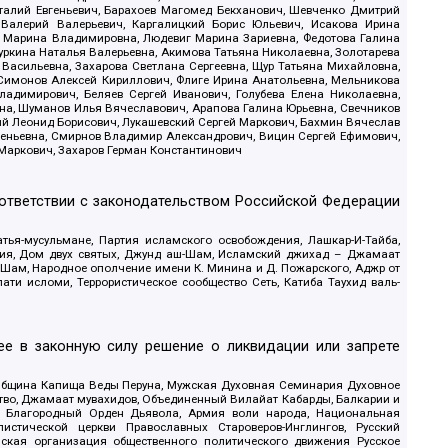
италий Евгеньевич, Барахоев Магомед Бекханович, Шевченко Дмитрий
 Валерий Валерьевич, Каргалицкий Борис Юльевич, Исакова Ирина
ва Марина Владимировна, Людевиг Марина Зариевна, Федотова Галина
уркина Наталья Валерьевна, Акимова Татьяна Николаевна, Золотарева
 Васильевна, Захарова Светлана Сергеевна, Щур Татьяна Михайловна,
 Симонов Алексей Кириллович, Флиге Ирина Анатольевна, Мельникова
адимирович, Беляев Сергей Иванович, Голубева Елена Николаевна,
вна, Шуманов Илья Вячеславович, Арапова Галина Юрьевна, Свечников
ий Леонид Борисович, Лукашевский Сергей Маркович, Бахмин Вячеслав
геньевна, Смирнов Владимир Александрович, Вицин Сергей Ефимович,
 Маркович, Захаров Герман Константинович
оответствии с законодательством Российской Федерации
тья-мусульмане, Партия исламского освобождения, Лашкар-И-Тайба,
дия, Дом двух святых, Джунд аш-Шам, Исламский джихад – Джамаат
ш-Шам, Народное ополчение имени К. Минина и Д. Пожарского, Аджр от
и исломи, Террористическое сообщество Сеть, Катиба Таухид валь-
е в законную силу решение о ликвидации или запрете
 Община Капища Веды Перуна, Мужская Духовная Семинария Духовное
ство, Джамаат мувахидов, Объединенный Вилайат Кабарды, Балкарии и
18, Благородный Орден Дьявола, Армия воли народа, Национальная
истической церкви Православных Староверов-Инглингов, Русский
ская организация общественного политического движения Русское