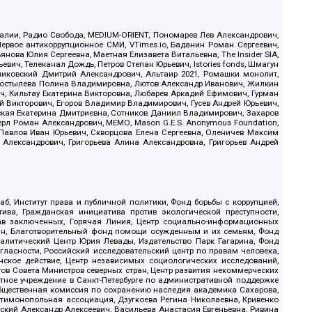
.Реалии, Радио Свобода, MEDIUM-ORIENT, Пономарев Лев Александрович,
ервое антикоррупционное СМИ, VTimes.io, Баданин Роман Сергеевич,
ова Юлия Сергеевна, Маетная Елизавета Витальевна, The Insider SIA,
ич, Телеканал Дождь, Петров Степан Юрьевич, Istories fonds, Шмагун
иковский Дмитрий Александрович, Альтаир 2021, Ромашки монолит,
, Костылева Полина Владимировна, Лютов Александр Иванович, Жилкин
, Кильтау Екатерина Викторовна, Любарев Аркадий Ефимович, Гурман
й Викторович, Егоров Владимир Владимирович, Гусев Андрей Юрьевич,
ская Екатерина Дмитриевна, Сотников Даниил Владимирович, Захаров
ерл Роман Александрович, МЕМО, Mason G.E.S. Anonymous Foundation,
, Павлов Иван Юрьевич, Скворцова Елена Сергеевна, Оленичев Максим
 Александрович, Григорьева Алина Александровна, Григорьев Андрей
б, Институт права и публичной политики, Фонд борьбы с коррупцией,
ива, Гражданская инициатива против экологической преступности,
рав заключенных, Горячая Линия, Центр социально-информационных
дан, Благотворительный фонд помощи осужденным и их семьям, Фонд
 Аналитический Центр Юрия Левады, Издательство Парк Гагарина, Фонд
гласности, Российский исследовательский центр по правам человека,
ское действие, Центр независимых социологических исследований,
в Совета Министров северных стран, Центр развития некоммерческих
стное учреждение в Санкт-Петербурге по административной поддержке
Общественная комиссия по сохранению наследия академика Сахарова,
нтимонопольная ассоциация, Дзугкоева Регина Николаевна, Кривенко
кий Александр Алексеевич, Васильева Анастасия Евгеньевна, Ривина