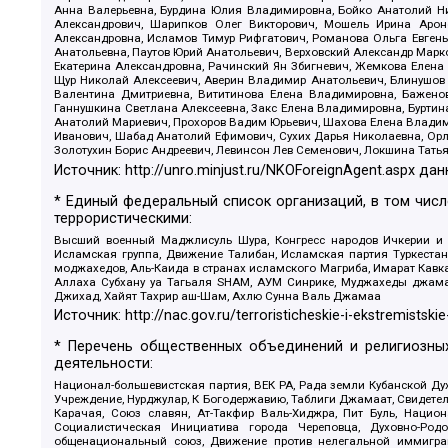
Анна Валерьевна, Бурдина Юлия Владимировна, Бойко Анатолий Ник
Александрович, Шарипков Олег Викторович, Мошель Ирина Ароно
Александровна, Исламов Тимур Рифгатович, Романова Ольга Евгень
Анатольевна, Паутов Юрий Анатольевич, Верховский Александр Марк
Екатерина Александровна, Рачинский Ян Збигневич, Жемкова Елена 
Щур Николай Алексеевич, Аверин Владимир Анатольевич, Блинушов 
Валентина Дмитриевна, Вититинова Елена Владимировна, Баженов
Ганнушкина Светлана Алексеевна, Закс Елена Владимировна, Буртин
Анатолий Мариевич, Прохоров Вадим Юрьевич, Шахова Елена Владими
Иванович, Шабад Анатолий Ефимович, Сухих Дарья Николаевна, Орл
Золотухин Борис Андреевич, Левинсон Лев Семенович, Локшина Тать
Источник:
http://unro.minjust.ru/NKOForeignAgent.aspx
дан
* Единый федеральный список организаций, в том чис
террористическими:
Высший военный Маджлисуль Шура, Конгресс народов Ичкерии и Да
Исламская группа, Движение Талибан, Исламская партия Туркест
моджахедов, Аль-Каида в странах исламского Магриба, Имарат Кавка
Аллаха Субхану уа Тагьаля SHAM, АУМ Синрике, Муджахеды джамаа
Джихад, Хайят Тахрир аш-Шам, Ахлю Сунна Валь Джамаа
Источник:
http://nac.gov.ru/terroristicheskie-i-ekstremistskie
* Перечень общественных объединений и религиозных
деятельности:
Национал-большевистская партия, ВЕК РА, Рада земли Кубанской 
Учреждение, Нурджулар, К Богодержавию, Таблиги Джамаат, Свидете
Карачая, Союз славян, Ат-Такфир Валь-Хиджра, Пит Буль, Нацио
Социалистическая Инициатива города Череповца, Духовно-Родо
общенациональный союз, Движение против нелегальной иммиграц