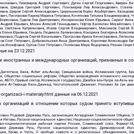
олаевич, Пивоваров Андрей Сергеевич, Дугин Сергей Георгиевич, Аверин В
вна, Шведов Григорий Сергеевич, Пономарев Лев Александрович, Созаев
евна, Щаров Сергей Алексадрович, Цирульников Борис Альбертович, Халидо
ович, Пислакова-Паркер Марина Петровна, Кочеткова Татьяна Владимировна, Ч
Борисовна, Гудков Лев Дмитриевич, Илларионова Юлия Юрьевна, Саранг Анна
Андрей Юрьевич, Мосин Алексей Геннадьевич, Гефтер Валентин Михайлович,
а Светлана Куприяновна, Исаев Сергей Владимирович, Максимов Сергей Вл
а Елена Юрьевна, Гендель Людмила Залмановна, Кокорина Екатерина Алексее
ровна, Подузов Сергей Васильевич, Протасова Ирина Вячеславовна, Литинск
ов Олег Петрович, Добровольская Анна Дмитриевна, Королева Александра Ев
яна Иосифовна, Орлов Олег Петрович, Полякова Мара Федоровна, Резник Генри
ные на
23.12.2021
ле иностранных и международных организаций, признанных в с
гестана, База, Асбат аль-Ансар, Священная война, Исламская группа, Бра
ана, Общество социальных реформ, Общество возрождения исламского насле
з, АБТО, Правый сектор, Исламское государство, Джабха аль-Нусра ли-Ахль а
та Ат-Тавхида Валь-Джихад, Чистопольский Джамаат, Рохнамо ба суи давлат
-organizacii-i-materialy.html
данные на
06.12.2021
 организаций в отношении которых судом принято вступивше
Духовно Родовой Державы Русь, организация Асгардская Славянская Община,
ли Иеговы, Русское национальное единство, Национал-социалистическое обще
нал-социалистическая рабочая партия России, Славянский союз, Формат-
вая Держава Русь, Русское национальное единство, Древнерусской Ингл
ии, Кровь и Честь, О свободе совести и о религиозных объединениях, Ом