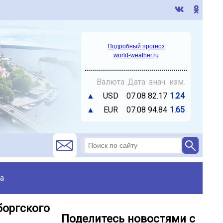
Подробный прогноз
world-weather.ru
Валюта
Дата
знач.
изм.
▲
USD
07.08
82.17
1.24
▲
EUR
07.08
94.84
1.65
а
боргского
Поделитесь новостями с