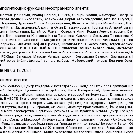
выполняющих функции иностранного агента:
 Настоящее Время, Azatliq Radiosi, PCE/PC, Сибирь.Реалии, Фактограф, Север
ягин Денис Николаевич, Апахончич Дарья Александровна, Medusa Project, П
етровна, Чуракова Ольга Владимировна, Железнова Мария Михайловна, Лукьян
й Илья Дмитриевич, Апухтина Юлия Владимировна, Постернак Алексей Евгеньев
рина Николаевна, Шлейнов Роман Юрьевич, Анин Роман Александрович, Вел
оника Вячеславовна, Карезина Инна Павловна, Кузьмина Людмила Гавриловна
ов Михаил Сергеевич, Пискунов Сергей Евгеньевич, Ковин Виталий Сергеевич
алерьевич, Иванова София Юрьевна, Пигалкин Илья Валерьевич, Петров Алексе
а, ЖУРНАЛИСТ-ИНОСТРАННЫЙ АГЕНТ, Вольтская Татьяна Анатольевна, Клепиков
авета Дмитриевна, Соловьева Елена Анатольевна, Арапова Галина Юрьевна, П
иа, РС-Балт, Заговора Максим Александрович, Ветошкина Валерия Валерьевна
ский союз библиофилов, Честные выборы, Нобелевский призыв, Еланчик Олег
а
е на
03.12.2021
нного агента:
ой культуры, Центр гендерных исследований, Фонд защиты прав граждан Шта
 Петербург, Гуманитарное действие, Лига Избирателей, Правовая инициат
держки и содействия развитию средств массовой информации, В защиту п
ий, ВМЕСТЕ, Благотворительный фонд охраны здоровья и защиты прав граж
, центр Анна, Проект Апрель, Самарская губерния, Эра здоровья, Мемориал,
я группа, Женщины Евразии, СИБАЛЬТ, Институт прав человека, Фонд защиты 
льного партнерства, Пермский региональный правозащитный центр, Граждан
лининграде по административной поддержке реализации программ и проекто
 Прав Средств Массовой Информации, Институт развития прессы - Сибирь, Ча
, Фонд поддержки свободы прессы, Гражданский контроль, Человек и Закон, 
оды Информации, Экозащита!-Женсовет, Общественный вердикт, Евразийская а
 Вадимовна, Чанышева Лилия Айратовна, Сидорович Ольга Борисовна, Туровс