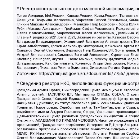
* Реестр иностранных средств массовой информации, 
Голос Америки, Idel.Реалии, Кавказ.Реалии, Крым.Реалии, Телеканал
Савицкая Людмила Алексеевна, Маркелов Сергей Евгеньевич, Камал
Гликин Максим Александрович, Маняхин Петр Борисович, Ярош Юлия П
Рубин Михаил Аркадьевич, Гройсман Софья Романовна, Рождественски
Олеся Валентиновна, Мароховская Алеся Алексеевна, Долинина И
Главный редактор 2021, Вега 2021, Важные иноагенты, Каткова Вер
Владимир Владимирович, Жилинский Владимир Александрович, Тихон
Юрий Альбертович, Грезев Александр Викторович, Важенков Артем В
Смирнов Сергей Сергеевич, Верзилов Петр Юрьевич, ЗП, Зона прав
Андрей Вячеславович, Симонов Евгений Алексеевич, Сурначева Елиз
Stichting Bellingcat, Якутия – Наше Мнение, Москоу диджитал мед
Владимирович, Как бы инагент, Кочетков Игорь Викторович, Иркут
Валерьевич , Гималова Регина Эмилевна, Хисамова Регина Фаритовн
Источник:
https://minjust.gov.ru/ru/documents/7755/
данны
* Сведения реестра НКО, выполняющих функции иностра
Гражданин.Армия.Право, Нижегородский центр немецкой и европейск
Альянс врачей, НАСИЛИЮ.НЕТ, Мы против СПИДа, СВЕЧА, Открытый
Гражданский Союз, "Хасдей Ерушалаим" (Милосердие), Центр под
инициатив Действие, Институт глобализации и социальных движен
Тольятти, Новое время, Серебряная тайга, Так-Так-Так, центр Сова
содействия имени Андрея Рылькова, Сфера, Уральская правозащитна
Дальневосточный центр развития гражданских инициатив и социа
Сутяжник, АКАДЕМИЯ ПО ПРАВАМ ЧЕЛОВЕКА, Частное учреждение в Ка
организаций, Гражданское содействие, Интернешнл-Р, Центр Защиты
реализации программ и проектов Совета Министров Северных Стран
МЕМО. РУ, Институт региональной прессы, Институт Развития Своб
Сергей Владимирович, Милославский Павел Юрьевич, Шнырова Ольга