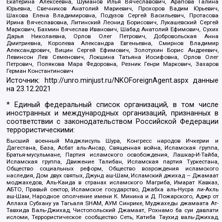
Екатерина Алексеевна, Шуманов Илья Вячеславович, Арапова Галина
Юрьевна, Свечников Анатолий Мариевич, Прохоров Вадим Юрьевич,
Шахова Елена Владимировна, Подузов Сергей Васильевич, Протасова
Ирина Вячеславовна, Литинский Леонид Борисович, Лукашевский Сергей
Маркович, Бахмин Вячеслав Иванович, Шабад Анатолий Ефимович, Сухих
Дарья Николаевна, Орлов Олег Петрович, Добровольская Анна
Дмитриевна, Королева Александра Евгеньевна, Смирнов Владимир
Александрович, Вицин Сергей Ефимович, Золотухин Борис Андреевич,
Левинсон Лев Семенович, Локшина Татьяна Иосифовна, Орлов Олег
Петрович, Полякова Мара Федоровна, Резник Генри Маркович, Захаров
Герман Константинович
Источник:
http://unro.minjust.ru/NKOForeignAgent.aspx
данные
на
23.12.2021
* Единый федеральный список организаций, в том числе
иностранных и международных организаций, признанных в
соответствии с законодательством Российской Федерации
террористическими:
Высший военный Маджлисуль Шура, Конгресс народов Ичкерии и
Дагестана, База, Асбат аль-Ансар, Священная война, Исламская группа,
Братья-мусульмане, Партия исламского освобождения, Лашкар-И-Тайба,
Исламская группа, Движение Талибан, Исламская партия Туркестана,
Общество социальных реформ, Общество возрождения исламского
наследия, Дом двух святых, Джунд аш-Шам, Исламский джихад – Джамаат
моджахедов, Аль-Каида в странах исламского Магриба, Имарат Кавказ,
АБТО, Правый сектор, Исламское государство, Джабха аль-Нусра ли-Ахль
аш-Шам, Народное ополчение имени К. Минина и Д. Пожарского, Аджр от
Аллаха Субхану уа Тагьаля SHAM, АУМ Синрике, Муджахеды джамаата Ат-
Тавхида Валь-Джихад, Чистопольский Джамаат, Рохнамо ба суи давлати
исломи, Террористическое сообщество Сеть, Катиба Таухид валь-Джихад,