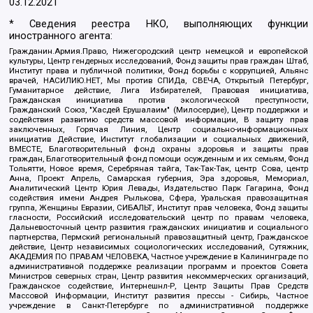
03.12.2021
* Сведения реестра НКО, выполняющих функции
иностранного агента:
Гражданин.Армия.Право, Нижегородский центр немецкой и европейской
культуры, Центр гендерных исследований, Фонд защиты прав граждан Штаб,
Институт права и публичной политики, Фонд борьбы с коррупцией, Альянс
врачей, НАСИЛИЮ.НЕТ, Мы против СПИДа, СВЕЧА, Открытый Петербург,
Гуманитарное действие, Лига Избирателей, Правовая инициатива,
Гражданская инициатива против экологической преступности,
Гражданский Союз, "Хасдей Ерушалаим" (Милосердие), Центр поддержки и
содействия развитию средств массовой информации, В защиту прав
заключенных, Горячая Линия, Центр социально-информационных
инициатив Действие, Институт глобализации и социальных движений,
ВМЕСТЕ, Благотворительный фонд охраны здоровья и защиты прав
граждан, Благотворительный фонд помощи осужденным и их семьям, Фонд
Тольятти, Новое время, Серебряная тайга, Так-Так-Так, центр Сова, центр
Анна, Проект Апрель, Самарская губерния, Эра здоровья, Мемориал,
Аналитический Центр Юрия Левады, Издательство Парк Гагарина, Фонд
содействия имени Андрея Рылькова, Сфера, Уральская правозащитная
группа, Женщины Евразии, СИБАЛЬТ, Институт прав человека, Фонд защиты
гласности, Российский исследовательский центр по правам человека,
Дальневосточный центр развития гражданских инициатив и социального
партнерства, Пермский региональный правозащитный центр, Гражданское
действие, Центр независимых социологических исследований, Сутяжник,
АКАДЕМИЯ ПО ПРАВАМ ЧЕЛОВЕКА, Частное учреждение в Калининграде по
административной поддержке реализации программ и проектов Совета
Министров северных стран, Центр развития некоммерческих организаций,
Гражданское содействие, Интернешнл-Р, Центр Защиты Прав Средств
Массовой Информации, Институт развития прессы - Сибирь, Частное
учреждение в Санкт-Петербурге по административной поддержке