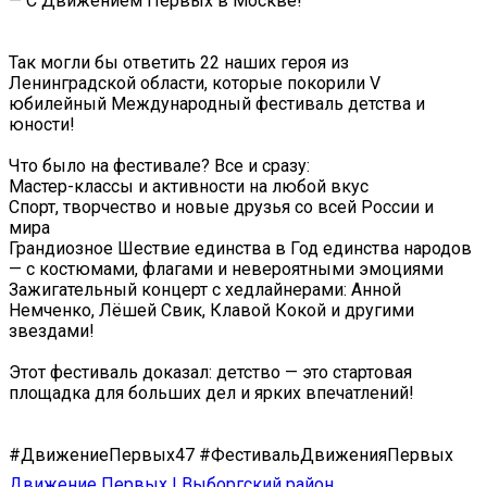
— С Движением Первых в Москве!
Так могли бы ответить 22 наших героя из
Ленинградской области, которые покорили V
юбилейный Международный фестиваль детства и
юности!
Что было на фестивале? Все и сразу:
Мастер-классы и активности на любой вкус
Спорт, творчество и новые друзья со всей России и
мира
Грандиозное Шествие единства в Год единства народов
— с костюмами, флагами и невероятными эмоциями
Зажигательный концерт с хедлайнерами: Анной
Немченко, Лёшей Свик, Клавой Кокой и другими
звездами!
Этот фестиваль доказал: детство — это стартовая
площадка для больших дел и ярких впечатлений!
#ДвижениеПервых47 #ФестивальДвиженияПервых
Движение Первых | Выборгский район