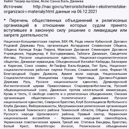
Хайят Тахрир аш-Шам, Ахлю Сунна Валь Джамаа
Источник:
http://nac.gov.ru/terroristicheskie-i-ekstremistskie-
organizacii-i-materialy.html
данные на
06.12.2021
* Перечень общественных объединений и религиозных
организаций в отношении которых судом принято
вступившее в законную силу решение о ликвидации или
запрете деятельности:
Национал-большевистская партия, ВЕК РА, Рада земли Кубанской Духовно
Родовой Державы Русь, организация Асгардская Славянская Община,
Община Капища Веды Перуна, Мужская Духовная Семинария Духовное
Учреждение, Нурджулар, К Богодержавию, Таблиги Джамаат, Свидетели
Иеговы, Русское национальное единство, Национал-социалистическое
общество, Джамаат мувахидов, Объединенный Вилайат Кабарды, Балкарии
и Карачая, Союз славян, Ат-Такфир Валь-Хиджра, Пит Буль, Национал-
социалистическая рабочая партия России, Славянский союз, Формат-18,
Благородный Орден Дьявола, Армия воли народа, Национальная
Социалистическая Инициатива города Череповца, Духовно-Родовая
Держава Русь, Русское национальное единство, Древнерусской
Инглистической церкви Православных Староверов-Инглингов, Русский
общенациональный союз, Движение против нелегальной иммиграции,
Кровь и Честь, О свободе совести и о религиозных объединениях, Омская
организация общественного политического движения Русское
национальное единство, Северное Братство, Клуб Болельщиков Футбольного
Клуба Динамо, Файзрахманисты, Мусульманская религиозная организация
п. Боровский Тюменского района Тюменской области, Община Коренного
Русского народа Щелковского района, Правый сектор, Украинская
национальная ассамблея – Украинская народная самооборона,
Украинская повстанческая армия, Тризуб им. Степана Бандеры, Братство,
Белый Крест, Misanthropic division, Религиозное объединение