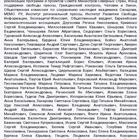
реализации программ и проектов Совета Министров Северных Стран, Фонд
поддержки свободы прессы, Гражданский контроль, Человек и Закон,
Общественная комиссия по сохранению наследия академика Сахарова,
МЕМО. РУ, Институт региональной прессы, Институт Развития Свободы
Информации, Экозащита!-Женсовет, Общественный вердикт, Евразийская
антимонопольная ассоциация, Дзугкоева Регина Николаевна, Кривенко
Сергей Владимирович, Милославский Павел Юрьевич, Шнырова Ольга
Вадимовна, Чанышева Лилия Айратовна, Сидорович Ольга Борисовна,
Туровский Александр Алексеевич, Васильева Анастасия Евгеньевна, Ривина
Анна Валерьевна, Бурдина Юлия Владимировна, Бойко Анатолий
Николаевич, Пивоваров Андрей Сергеевич, Дугин Сергей Георгиевич, Аверин
Виталий Евгеньевич, Барахоев Магомед Бекханович, Шевченко Дмитрий
Александрович, Шарипков Олег Викторович, Мошель Ирина Ароновна,
Шведов Григорий Сергеевич, Пономарев Лев Александрович, Созаев
Валерий Валерьевич, Каргалицкий Борис Юльевич, Исакова Ирина
Александровна, Исламов Тимур Рифгатович, Романова Ольга Евгеньевна,
Щаров Сергей Алексадрович, Цирульников Борис Альбертович, Халидова
Марина Владимировна, Людевиг Марина Зариевна, Федотова Галина
Анатольевна, Паутов Юрий Анатольевич, Верховский Александр Маркович,
Пислакова-Паркер Марина Петровна, Кочеткова Татьяна Владимировна,
Чуркина Наталья Валерьевна, Акимова Татьяна Николаевна, Золотарева
Екатерина Александровна, Рачинский Ян Збигневич, Жемкова Елена
Борисовна, Гудков Лев Дмитриевич, Илларионова Юлия Юрьевна, Саранг
Анна Васильевна, Захарова Светлана Сергеевна, Щур Татьяна Михайловна,
Щур Николай Алексеевич, Аверин Владимир Анатольевич, Блинушов
Андрей Юрьевич, Мосин Алексей Геннадьевич, Гефтер Валентин
Михайлович, Симонов Алексей Кириллович, Флиге Ирина Анатольевна,
Мельникова Валентина Дмитриевна, Вититинова Елена Владимировна,
Баженова Светлана Куприяновна, Исаев Сергей Владимирович, Максимов
Сергей Владимирович, Беляев Сергей Иванович, Голубева Елена
Николаевна, Ганнушкина Светлана Алексеевна, Закс Елена Владимировна,
Буртина Елена Юрьевна, Гендель Людмила Залмановна, Кокорина