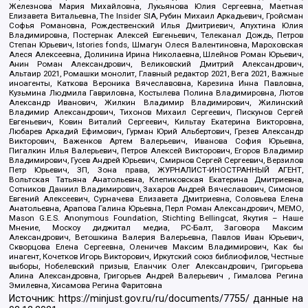
Железнова Мария Михайловна, Лукьянова Юлия Сергеевна, Маетная
Елизавета Витальевна, The Insider SIA, Рубин Михаил Аркадьевич, Гройсман
Софья Романовна, Рождественский Илья Дмитриевич, Апухтина Юлия
Владимировна, Постернак Алексей Евгеньевич, Телеканал Дождь, Петров
Степан Юрьевич, Istories fonds, Шмагун Олеся Валентиновна, Мароховская
Алеся Алексеевна, Долинина Ирина Николаевна, Шлейнов Роман Юрьевич,
Анин Роман Александрович, Великовский Дмитрий Александрович,
Альтаир 2021, Ромашки монолит, Главный редактор 2021, Вега 2021, Важные
иноагенты, Каткова Вероника Вячеславовна, Карезина Инна Павловна,
Кузьмина Людмила Гавриловна, Костылева Полина Владимировна, Лютов
Александр Иванович, Жилкин Владимир Владимирович, Жилинский
Владимир Александрович, Тихонов Михаил Сергеевич, Пискунов Сергей
Евгеньевич, Ковин Виталий Сергеевич, Кильтау Екатерина Викторовна,
Любарев Аркадий Ефимович, Гурман Юрий Альбертович, Грезев Александр
Викторович, Важенков Артем Валерьевич, Иванова София Юрьевна,
Пигалкин Илья Валерьевич, Петров Алексей Викторович, Егоров Владимир
Владимирович, Гусев Андрей Юрьевич, Смирнов Сергей Сергеевич, Верзилов
Петр Юрьевич, ЗП, Зона права, ЖУРНАЛИСТ-ИНОСТРАННЫЙ АГЕНТ,
Вольтская Татьяна Анатольевна, Клепиковская Екатерина Дмитриевна,
Сотников Даниил Владимирович, Захаров Андрей Вячеславович, Симонов
Евгений Алексеевич, Сурначева Елизавета Дмитриевна, Соловьева Елена
Анатольевна, Арапова Галина Юрьевна, Перл Роман Александрович, МЕМО,
Mason G.E.S. Anonymous Foundation, Stichting Bellingcat, Якутия – Наше
Мнение, Москоу диджитал медиа, РС-Балт, Заговора Максим
Александрович, Ветошкина Валерия Валерьевна, Павлов Иван Юрьевич,
Скворцова Елена Сергеевна, Оленичев Максим Владимирович, Как бы
инагент, Кочетков Игорь Викторович, Иркутский союз библиофилов, Честные
выборы, Нобелевский призыв, Еланчик Олег Александрович, Григорьева
Алина Александровна, Григорьев Андрей Валерьевич , Гималова Регина
Эмилевна, Хисамова Регина Фаритовна
Источник:
https://minjust.gov.ru/ru/documents/7755/
данные на