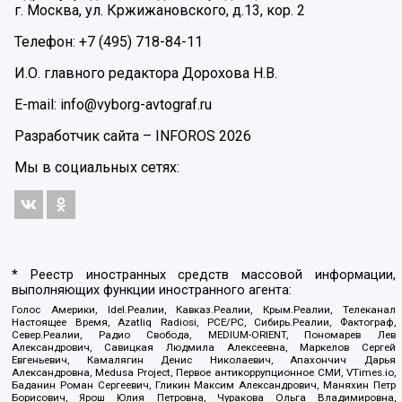
г. Москва, ул. Кржижановского, д.13, кор. 2
Телефон: +7 (495) 718-84-11
И.О. главного редактора Дорохова Н.В.
E-mail: info@vyborg-avtograf.ru
Разработчик сайта –
INFOROS
2026
Мы в социальных сетях:
* Реестр иностранных средств массовой информации,
выполняющих функции иностранного агента:
Голос Америки, Idel.Реалии, Кавказ.Реалии, Крым.Реалии, Телеканал
Настоящее Время, Azatliq Radiosi, PCE/PC, Сибирь.Реалии, Фактограф,
Север.Реалии, Радио Свобода, MEDIUM-ORIENT, Пономарев Лев
Александрович, Савицкая Людмила Алексеевна, Маркелов Сергей
Евгеньевич, Камалягин Денис Николаевич, Апахончич Дарья
Александровна, Medusa Project, Первое антикоррупционное СМИ, VTimes.io,
Баданин Роман Сергеевич, Гликин Максим Александрович, Маняхин Петр
Борисович, Ярош Юлия Петровна, Чуракова Ольга Владимировна,