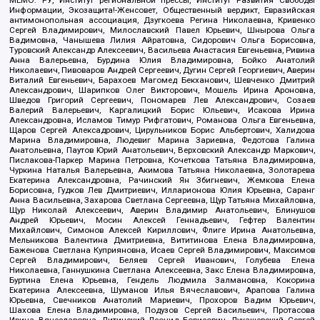
МЕМО. РУ, Институт региональной прессы, Институт Развития Свободы
Информации, Экозащита!-Женсовет, Общественный вердикт, Евразийская
антимонопольная ассоциация, Дзугкоева Регина Николаевна, Кривенко
Сергей Владимирович, Милославский Павел Юрьевич, Шнырова Ольга
Вадимовна, Чанышева Лилия Айратовна, Сидорович Ольга Борисовна,
Туровский Александр Алексеевич, Васильева Анастасия Евгеньевна, Ривина
Анна Валерьевна, Бурдина Юлия Владимировна, Бойко Анатолий
Николаевич, Пивоваров Андрей Сергеевич, Дугин Сергей Георгиевич, Аверин
Виталий Евгеньевич, Барахоев Магомед Бекханович, Шевченко Дмитрий
Александрович, Шарипков Олег Викторович, Мошель Ирина Ароновна,
Шведов Григорий Сергеевич, Пономарев Лев Александрович, Созаев
Валерий Валерьевич, Каргалицкий Борис Юльевич, Исакова Ирина
Александровна, Исламов Тимур Рифгатович, Романова Ольга Евгеньевна,
Щаров Сергей Алексадрович, Цирульников Борис Альбертович, Халидова
Марина Владимировна, Людевиг Марина Зариевна, Федотова Галина
Анатольевна, Паутов Юрий Анатольевич, Верховский Александр Маркович,
Пислакова-Паркер Марина Петровна, Кочеткова Татьяна Владимировна,
Чуркина Наталья Валерьевна, Акимова Татьяна Николаевна, Золотарева
Екатерина Александровна, Рачинский Ян Збигневич, Жемкова Елена
Борисовна, Гудков Лев Дмитриевич, Илларионова Юлия Юрьевна, Саранг
Анна Васильевна, Захарова Светлана Сергеевна, Щур Татьяна Михайловна,
Щур Николай Алексеевич, Аверин Владимир Анатольевич, Блинушов
Андрей Юрьевич, Мосин Алексей Геннадьевич, Гефтер Валентин
Михайлович, Симонов Алексей Кириллович, Флиге Ирина Анатольевна,
Мельникова Валентина Дмитриевна, Вититинова Елена Владимировна,
Баженова Светлана Куприяновна, Исаев Сергей Владимирович, Максимов
Сергей Владимирович, Беляев Сергей Иванович, Голубева Елена
Николаевна, Ганнушкина Светлана Алексеевна, Закс Елена Владимировна,
Буртина Елена Юрьевна, Гендель Людмила Залмановна, Кокорина
Екатерина Алексеевна, Шуманов Илья Вячеславович, Арапова Галина
Юрьевна, Свечников Анатолий Мариевич, Прохоров Вадим Юрьевич,
Шахова Елена Владимировна, Подузов Сергей Васильевич, Протасова