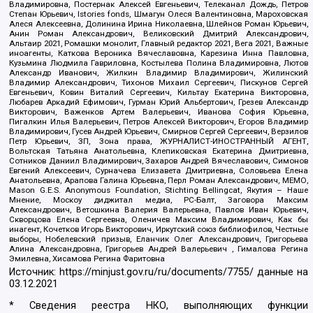
Владимировна, Постернак Алексей Евгеньевич, Телеканал Дождь, Петров
Степан Юрьевич, Istories fonds, Шмагун Олеся Валентиновна, Мароховская
Алеся Алексеевна, Долинина Ирина Николаевна, Шлейнов Роман Юрьевич,
Анин Роман Александрович, Великовский Дмитрий Александрович,
Альтаир 2021, Ромашки монолит, Главный редактор 2021, Вега 2021, Важные
иноагенты, Каткова Вероника Вячеславовна, Карезина Инна Павловна,
Кузьмина Людмила Гавриловна, Костылева Полина Владимировна, Лютов
Александр Иванович, Жилкин Владимир Владимирович, Жилинский
Владимир Александрович, Тихонов Михаил Сергеевич, Пискунов Сергей
Евгеньевич, Ковин Виталий Сергеевич, Кильтау Екатерина Викторовна,
Любарев Аркадий Ефимович, Гурман Юрий Альбертович, Грезев Александр
Викторович, Важенков Артем Валерьевич, Иванова София Юрьевна,
Пигалкин Илья Валерьевич, Петров Алексей Викторович, Егоров Владимир
Владимирович, Гусев Андрей Юрьевич, Смирнов Сергей Сергеевич, Верзилов
Петр Юрьевич, ЗП, Зона права, ЖУРНАЛИСТ-ИНОСТРАННЫЙ АГЕНТ,
Вольтская Татьяна Анатольевна, Клепиковская Екатерина Дмитриевна,
Сотников Даниил Владимирович, Захаров Андрей Вячеславович, Симонов
Евгений Алексеевич, Сурначева Елизавета Дмитриевна, Соловьева Елена
Анатольевна, Арапова Галина Юрьевна, Перл Роман Александрович, МЕМО,
Mason G.E.S. Anonymous Foundation, Stichting Bellingcat, Якутия – Наше
Мнение, Москоу диджитал медиа, РС-Балт, Заговора Максим
Александрович, Ветошкина Валерия Валерьевна, Павлов Иван Юрьевич,
Скворцова Елена Сергеевна, Оленичев Максим Владимирович, Как бы
инагент, Кочетков Игорь Викторович, Иркутский союз библиофилов, Честные
выборы, Нобелевский призыв, Еланчик Олег Александрович, Григорьева
Алина Александровна, Григорьев Андрей Валерьевич , Гималова Регина
Эмилевна, Хисамова Регина Фаритовна
Источник:
https://minjust.gov.ru/ru/documents/7755/
данные на
03.12.2021
* Сведения реестра НКО, выполняющих функции