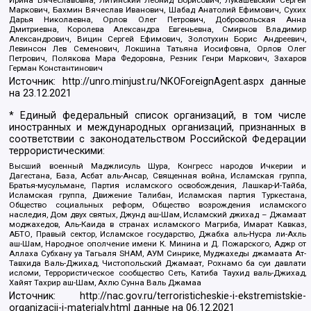
Ирина Вячеславовна, Литинский Леонид Борисович, Лукашевский Сергей
Маркович, Бахмин Вячеслав Иванович, Шабад Анатолий Ефимович, Сухих
Дарья Николаевна, Орлов Олег Петрович, Добровольская Анна
Дмитриевна, Королева Александра Евгеньевна, Смирнов Владимир
Александрович, Вицин Сергей Ефимович, Золотухин Борис Андреевич,
Левинсон Лев Семенович, Локшина Татьяна Иосифовна, Орлов Олег
Петрович, Полякова Мара Федоровна, Резник Генри Маркович, Захаров
Герман Константинович
Источник:
http://unro.minjust.ru/NKOForeignAgent.aspx
данные
на
23.12.2021
* Единый федеральный список организаций, в том числе
иностранных и международных организаций, признанных в
соответствии с законодательством Российской Федерации
террористическими:
Высший военный Маджлисуль Шура, Конгресс народов Ичкерии и
Дагестана, База, Асбат аль-Ансар, Священная война, Исламская группа,
Братья-мусульмане, Партия исламского освобождения, Лашкар-И-Тайба,
Исламская группа, Движение Талибан, Исламская партия Туркестана,
Общество социальных реформ, Общество возрождения исламского
наследия, Дом двух святых, Джунд аш-Шам, Исламский джихад – Джамаат
моджахедов, Аль-Каида в странах исламского Магриба, Имарат Кавказ,
АБТО, Правый сектор, Исламское государство, Джабха аль-Нусра ли-Ахль
аш-Шам, Народное ополчение имени К. Минина и Д. Пожарского, Аджр от
Аллаха Субхану уа Тагьаля SHAM, АУМ Синрике, Муджахеды джамаата Ат-
Тавхида Валь-Джихад, Чистопольский Джамаат, Рохнамо ба суи давлати
исломи, Террористическое сообщество Сеть, Катиба Таухид валь-Джихад,
Хайят Тахрир аш-Шам, Ахлю Сунна Валь Джамаа
Источник:
http://nac.gov.ru/terroristicheskie-i-ekstremistskie-
organizacii-i-materialy.html
данные на
06.12.2021