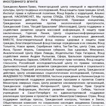
иностранного агента:
Гражданин.Армия.Право, Нижегородский центр немецкой и европейской
культуры, Центр гендерных исследований, Фонд защиты прав граждан Штаб,
Институт права и публичной политики, Фонд борьбы с коррупцией, Альянс
врачей, НАСИЛИЮ.НЕТ, Мы против СПИДа, СВЕЧА, Открытый Петербург,
Гуманитарное действие, Лига Избирателей, Правовая инициатива,
Гражданская инициатива против экологической преступности,
Гражданский Союз, "Хасдей Ерушалаим" (Милосердие), Центр поддержки и
содействия развитию средств массовой информации, В защиту прав
заключенных, Горячая Линия, Центр социально-информационных
инициатив Действие, Институт глобализации и социальных движений,
ВМЕСТЕ, Благотворительный фонд охраны здоровья и защиты прав
граждан, Благотворительный фонд помощи осужденным и их семьям, Фонд
Тольятти, Новое время, Серебряная тайга, Так-Так-Так, центр Сова, центр
Анна, Проект Апрель, Самарская губерния, Эра здоровья, Мемориал,
Аналитический Центр Юрия Левады, Издательство Парк Гагарина, Фонд
содействия имени Андрея Рылькова, Сфера, Уральская правозащитная
группа, Женщины Евразии, СИБАЛЬТ, Институт прав человека, Фонд защиты
гласности, Российский исследовательский центр по правам человека,
Дальневосточный центр развития гражданских инициатив и социального
партнерства, Пермский региональный правозащитный центр, Гражданское
действие, Центр независимых социологических исследований, Сутяжник,
АКАДЕМИЯ ПО ПРАВАМ ЧЕЛОВЕКА, Частное учреждение в Калининграде по
административной поддержке реализации программ и проектов Совета
Министров северных стран, Центр развития некоммерческих организаций,
Гражданское содействие, Интернешнл-Р, Центр Защиты Прав Средств
Массовой Информации, Институт развития прессы - Сибирь, Частное
учреждение в Санкт-Петербурге по административной поддержке
реализации программ и проектов Совета Министров Северных Стран, Фонд
поддержки свободы прессы, Гражданский контроль, Человек и Закон,
Общественная комиссия по сохранению наследия академика Сахарова,