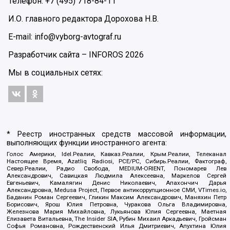
Телефон: +7 (495) 718-84-11
И.О. главного редактора Дорохова Н.В.
E-mail: info@vyborg-avtograf.ru
Разработчик сайта –
INFOROS
2026
Мы в социальных сетях:
* Реестр иностранных средств массовой информации,
выполняющих функции иностранного агента:
Голос Америки, Idel.Реалии, Кавказ.Реалии, Крым.Реалии, Телеканал
Настоящее Время, Azatliq Radiosi, PCE/PC, Сибирь.Реалии, Фактограф,
Север.Реалии, Радио Свобода, MEDIUM-ORIENT, Пономарев Лев
Александрович, Савицкая Людмила Алексеевна, Маркелов Сергей
Евгеньевич, Камалягин Денис Николаевич, Апахончич Дарья
Александровна, Medusa Project, Первое антикоррупционное СМИ, VTimes.io,
Баданин Роман Сергеевич, Гликин Максим Александрович, Маняхин Петр
Борисович, Ярош Юлия Петровна, Чуракова Ольга Владимировна,
Железнова Мария Михайловна, Лукьянова Юлия Сергеевна, Маетная
Елизавета Витальевна, The Insider SIA, Рубин Михаил Аркадьевич, Гройсман
Софья Романовна, Рождественский Илья Дмитриевич, Апухтина Юлия