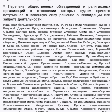
* Перечень общественных объединений и религиозных
организаций в отношении которых судом принято
вступившее в законную силу решение о ликвидации или
запрете деятельности:
Национал-большевистская партия, ВЕК РА, Рада земли Кубанской Духовно
Родовой Державы Русь, организация Асгардская Славянская Община,
Община Капища Веды Перуна, Мужская Духовная Семинария Духовное
Учреждение, Нурджулар, К Богодержавию, Таблиги Джамаат, Свидетели
Иеговы, Русское национальное единство, Национал-социалистическое
общество, Джамаат мувахидов, Объединенный Вилайат Кабарды, Балкарии
и Карачая, Союз славян, Ат-Такфир Валь-Хиджра, Пит Буль, Национал-
социалистическая рабочая партия России, Славянский союз, Формат-18,
Благородный Орден Дьявола, Армия воли народа, Национальная
Социалистическая Инициатива города Череповца, Духовно-Родовая
Держава Русь, Русское национальное единство, Древнерусской
Инглистической церкви Православных Староверов-Инглингов, Русский
общенациональный союз, Движение против нелегальной иммиграции,
Кровь и Честь, О свободе совести и о религиозных объединениях, Омская
организация общественного политического движения Русское
национальное единство, Северное Братство, Клуб Болельщиков Футбольного
Клуба Динамо, Файзрахманисты, Мусульманская религиозная организация
п. Боровский Тюменского района Тюменской области, Община Коренного
Русского народа Щелковского района, Правый сектор, Украинская
национальная ассамблея – Украинская народная самооборона,
Украинская повстанческая армия, Тризуб им. Степана Бандеры, Братство,
Белый Крест, Misanthropic division, Религиозное объединение
последователей инглиизма, Народная Социальная Инициатива, TulaSkins,
Этнополитическое объединение Русские, Русское национальное
объединение Атака, Мечеть Мирмамеда, Община Коренного Русского