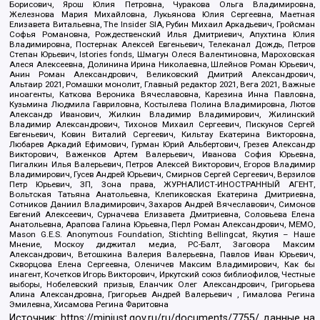
Борисович, Ярош Юлия Петровна, Чуракова Ольга Владимировна,
Железнова Мария Михайловна, Лукьянова Юлия Сергеевна, Маетная
Елизавета Витальевна, The Insider SIA, Рубин Михаил Аркадьевич, Гройсман
Софья Романовна, Рождественский Илья Дмитриевич, Апухтина Юлия
Владимировна, Постернак Алексей Евгеньевич, Телеканал Дождь, Петров
Степан Юрьевич, Istories fonds, Шмагун Олеся Валентиновна, Мароховская
Алеся Алексеевна, Долинина Ирина Николаевна, Шлейнов Роман Юрьевич,
Анин Роман Александрович, Великовский Дмитрий Александрович,
Альтаир 2021, Ромашки монолит, Главный редактор 2021, Вега 2021, Важные
иноагенты, Каткова Вероника Вячеславовна, Карезина Инна Павловна,
Кузьмина Людмила Гавриловна, Костылева Полина Владимировна, Лютов
Александр Иванович, Жилкин Владимир Владимирович, Жилинский
Владимир Александрович, Тихонов Михаил Сергеевич, Пискунов Сергей
Евгеньевич, Ковин Виталий Сергеевич, Кильтау Екатерина Викторовна,
Любарев Аркадий Ефимович, Гурман Юрий Альбертович, Грезев Александр
Викторович, Важенков Артем Валерьевич, Иванова София Юрьевна,
Пигалкин Илья Валерьевич, Петров Алексей Викторович, Егоров Владимир
Владимирович, Гусев Андрей Юрьевич, Смирнов Сергей Сергеевич, Верзилов
Петр Юрьевич, ЗП, Зона права, ЖУРНАЛИСТ-ИНОСТРАННЫЙ АГЕНТ,
Вольтская Татьяна Анатольевна, Клепиковская Екатерина Дмитриевна,
Сотников Даниил Владимирович, Захаров Андрей Вячеславович, Симонов
Евгений Алексеевич, Сурначева Елизавета Дмитриевна, Соловьева Елена
Анатольевна, Арапова Галина Юрьевна, Перл Роман Александрович, МЕМО,
Mason G.E.S. Anonymous Foundation, Stichting Bellingcat, Якутия – Наше
Мнение, Москоу диджитал медиа, РС-Балт, Заговора Максим
Александрович, Ветошкина Валерия Валерьевна, Павлов Иван Юрьевич,
Скворцова Елена Сергеевна, Оленичев Максим Владимирович, Как бы
инагент, Кочетков Игорь Викторович, Иркутский союз библиофилов, Честные
выборы, Нобелевский призыв, Еланчик Олег Александрович, Григорьева
Алина Александровна, Григорьев Андрей Валерьевич , Гималова Регина
Эмилевна, Хисамова Регина Фаритовна
Источник:
https://minjust.gov.ru/ru/documents/7755/
данные на