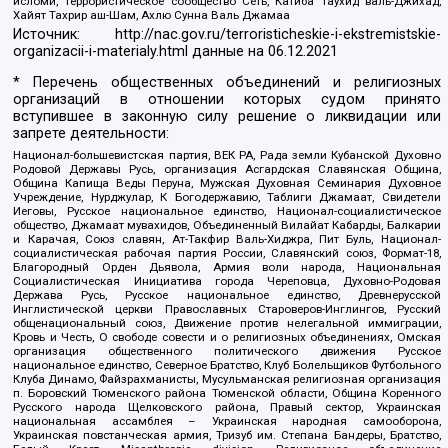
исломи, Террористическое сообщество Сеть, Катиба Таухид валь-Джихад,
Хайят Тахрир аш-Шам, Ахлю Сунна Валь Джамаа
Источник:
http://nac.gov.ru/terroristicheskie-i-ekstremistskie-
organizacii-i-materialy.html
данные на
06.12.2021
* Перечень общественных объединений и религиозных
организаций в отношении которых судом принято
вступившее в законную силу решение о ликвидации или
запрете деятельности:
Национал-большевистская партия, ВЕК РА, Рада земли Кубанской Духовно
Родовой Державы Русь, организация Асгардская Славянская Община,
Община Капища Веды Перуна, Мужская Духовная Семинария Духовное
Учреждение, Нурджулар, К Богодержавию, Таблиги Джамаат, Свидетели
Иеговы, Русское национальное единство, Национал-социалистическое
общество, Джамаат мувахидов, Объединенный Вилайат Кабарды, Балкарии
и Карачая, Союз славян, Ат-Такфир Валь-Хиджра, Пит Буль, Национал-
социалистическая рабочая партия России, Славянский союз, Формат-18,
Благородный Орден Дьявола, Армия воли народа, Национальная
Социалистическая Инициатива города Череповца, Духовно-Родовая
Держава Русь, Русское национальное единство, Древнерусской
Инглистической церкви Православных Староверов-Инглингов, Русский
общенациональный союз, Движение против нелегальной иммиграции,
Кровь и Честь, О свободе совести и о религиозных объединениях, Омская
организация общественного политического движения Русское
национальное единство, Северное Братство, Клуб Болельщиков Футбольного
Клуба Динамо, Файзрахманисты, Мусульманская религиозная организация
п. Боровский Тюменского района Тюменской области, Община Коренного
Русского народа Щелковского района, Правый сектор, Украинская
национальная ассамблея – Украинская народная самооборона,
Украинская повстанческая армия, Тризуб им. Степана Бандеры, Братство,