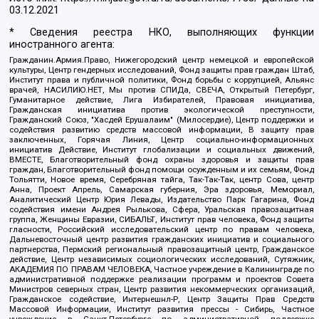
03.12.2021
* Сведения реестра НКО, выполняющих функции
иностранного агента:
Гражданин.Армия.Право, Нижегородский центр немецкой и европейской
культуры, Центр гендерных исследований, Фонд защиты прав граждан Штаб,
Институт права и публичной политики, Фонд борьбы с коррупцией, Альянс
врачей, НАСИЛИЮ.НЕТ, Мы против СПИДа, СВЕЧА, Открытый Петербург,
Гуманитарное действие, Лига Избирателей, Правовая инициатива,
Гражданская инициатива против экологической преступности,
Гражданский Союз, "Хасдей Ерушалаим" (Милосердие), Центр поддержки и
содействия развитию средств массовой информации, В защиту прав
заключенных, Горячая Линия, Центр социально-информационных
инициатив Действие, Институт глобализации и социальных движений,
ВМЕСТЕ, Благотворительный фонд охраны здоровья и защиты прав
граждан, Благотворительный фонд помощи осужденным и их семьям, Фонд
Тольятти, Новое время, Серебряная тайга, Так-Так-Так, центр Сова, центр
Анна, Проект Апрель, Самарская губерния, Эра здоровья, Мемориал,
Аналитический Центр Юрия Левады, Издательство Парк Гагарина, Фонд
содействия имени Андрея Рылькова, Сфера, Уральская правозащитная
группа, Женщины Евразии, СИБАЛЬТ, Институт прав человека, Фонд защиты
гласности, Российский исследовательский центр по правам человека,
Дальневосточный центр развития гражданских инициатив и социального
партнерства, Пермский региональный правозащитный центр, Гражданское
действие, Центр независимых социологических исследований, Сутяжник,
АКАДЕМИЯ ПО ПРАВАМ ЧЕЛОВЕКА, Частное учреждение в Калининграде по
административной поддержке реализации программ и проектов Совета
Министров северных стран, Центр развития некоммерческих организаций,
Гражданское содействие, Интернешнл-Р, Центр Защиты Прав Средств
Массовой Информации, Институт развития прессы - Сибирь, Частное