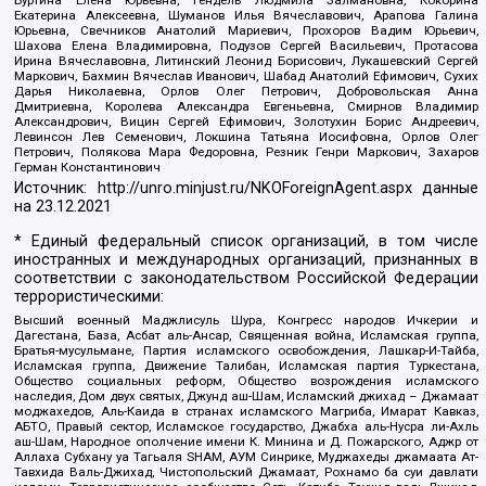
Буртина Елена Юрьевна, Гендель Людмила Залмановна, Кокорина
Екатерина Алексеевна, Шуманов Илья Вячеславович, Арапова Галина
Юрьевна, Свечников Анатолий Мариевич, Прохоров Вадим Юрьевич,
Шахова Елена Владимировна, Подузов Сергей Васильевич, Протасова
Ирина Вячеславовна, Литинский Леонид Борисович, Лукашевский Сергей
Маркович, Бахмин Вячеслав Иванович, Шабад Анатолий Ефимович, Сухих
Дарья Николаевна, Орлов Олег Петрович, Добровольская Анна
Дмитриевна, Королева Александра Евгеньевна, Смирнов Владимир
Александрович, Вицин Сергей Ефимович, Золотухин Борис Андреевич,
Левинсон Лев Семенович, Локшина Татьяна Иосифовна, Орлов Олег
Петрович, Полякова Мара Федоровна, Резник Генри Маркович, Захаров
Герман Константинович
Источник:
http://unro.minjust.ru/NKOForeignAgent.aspx
данные
на
23.12.2021
* Единый федеральный список организаций, в том числе
иностранных и международных организаций, признанных в
соответствии с законодательством Российской Федерации
террористическими:
Высший военный Маджлисуль Шура, Конгресс народов Ичкерии и
Дагестана, База, Асбат аль-Ансар, Священная война, Исламская группа,
Братья-мусульмане, Партия исламского освобождения, Лашкар-И-Тайба,
Исламская группа, Движение Талибан, Исламская партия Туркестана,
Общество социальных реформ, Общество возрождения исламского
наследия, Дом двух святых, Джунд аш-Шам, Исламский джихад – Джамаат
моджахедов, Аль-Каида в странах исламского Магриба, Имарат Кавказ,
АБТО, Правый сектор, Исламское государство, Джабха аль-Нусра ли-Ахль
аш-Шам, Народное ополчение имени К. Минина и Д. Пожарского, Аджр от
Аллаха Субхану уа Тагьаля SHAM, АУМ Синрике, Муджахеды джамаата Ат-
Тавхида Валь-Джихад, Чистопольский Джамаат, Рохнамо ба суи давлати