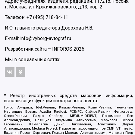
Адрес учредителя, издателя, редакции: 117218, Россия,
г. Москва, ул. Кржижановского, д.13, кор. 2
Телефон: +7 (495) 718-84-11
И.О. главного редактора Дорохова Н.В.
E-mail: info@vyborg-avtograf.ru
Разработчик сайта –
INFOROS
2026
Мы в социальных сетях:
* Реестр иностранных средств массовой информации,
выполняющих функции иностранного агента:
Голос Америки, Idel.Реалии, Кавказ.Реалии, Крым.Реалии, Телеканал
Настоящее Время, Azatliq Radiosi, PCE/PC, Сибирь.Реалии, Фактограф,
Север.Реалии, Радио Свобода, MEDIUM-ORIENT, Пономарев Лев
Александрович, Савицкая Людмила Алексеевна, Маркелов Сергей
Евгеньевич, Камалягин Денис Николаевич, Апахончич Дарья
Александровна, Medusa Project, Первое антикоррупционное СМИ, VTimes.io,
Баданин Роман Сергеевич, Гликин Максим Александрович, Маняхин Петр