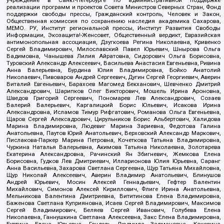
учреждение в Санкт-Петербурге по административной поддержке
реализации программ и проектов Совета Министров Северных Стран, Фонд
поддержки свободы прессы, Гражданский контроль, Человек и Закон,
Общественная комиссия по сохранению наследия академика Сахарова,
МЕМО. РУ, Институт региональной прессы, Институт Развития Свободы
Информации, Экозащита!-Женсовет, Общественный вердикт, Евразийская
антимонопольная ассоциация, Дзугкоева Регина Николаевна, Кривенко
Сергей Владимирович, Милославский Павел Юрьевич, Шнырова Ольга
Вадимовна, Чанышева Лилия Айратовна, Сидорович Ольга Борисовна,
Туровский Александр Алексеевич, Васильева Анастасия Евгеньевна, Ривина
Анна Валерьевна, Бурдина Юлия Владимировна, Бойко Анатолий
Николаевич, Пивоваров Андрей Сергеевич, Дугин Сергей Георгиевич, Аверин
Виталий Евгеньевич, Барахоев Магомед Бекханович, Шевченко Дмитрий
Александрович, Шарипков Олег Викторович, Мошель Ирина Ароновна,
Шведов Григорий Сергеевич, Пономарев Лев Александрович, Созаев
Валерий Валерьевич, Каргалицкий Борис Юльевич, Исакова Ирина
Александровна, Исламов Тимур Рифгатович, Романова Ольга Евгеньевна,
Щаров Сергей Алексадрович, Цирульников Борис Альбертович, Халидова
Марина Владимировна, Людевиг Марина Зариевна, Федотова Галина
Анатольевна, Паутов Юрий Анатольевич, Верховский Александр Маркович,
Пислакова-Паркер Марина Петровна, Кочеткова Татьяна Владимировна,
Чуркина Наталья Валерьевна, Акимова Татьяна Николаевна, Золотарева
Екатерина Александровна, Рачинский Ян Збигневич, Жемкова Елена
Борисовна, Гудков Лев Дмитриевич, Илларионова Юлия Юрьевна, Саранг
Анна Васильевна, Захарова Светлана Сергеевна, Щур Татьяна Михайловна,
Щур Николай Алексеевич, Аверин Владимир Анатольевич, Блинушов
Андрей Юрьевич, Мосин Алексей Геннадьевич, Гефтер Валентин
Михайлович, Симонов Алексей Кириллович, Флиге Ирина Анатольевна,
Мельникова Валентина Дмитриевна, Вититинова Елена Владимировна,
Баженова Светлана Куприяновна, Исаев Сергей Владимирович, Максимов
Сергей Владимирович, Беляев Сергей Иванович, Голубева Елена
Николаевна, Ганнушкина Светлана Алексеевна, Закс Елена Владимировна,