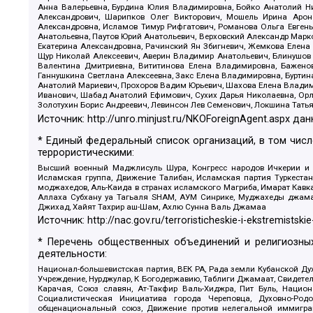
Анна Валерьевна, Бурдина Юлия Владимировна, Бойко Анатолий Ник
Александрович, Шарипков Олег Викторович, Мошель Ирина Ароно
Александровна, Исламов Тимур Рифгатович, Романова Ольга Евгень
Анатольевна, Паутов Юрий Анатольевич, Верховский Александр Марк
Екатерина Александровна, Рачинский Ян Збигневич, Жемкова Елена 
Щур Николай Алексеевич, Аверин Владимир Анатольевич, Блинушов 
Валентина Дмитриевна, Вититинова Елена Владимировна, Баженов
Ганнушкина Светлана Алексеевна, Закс Елена Владимировна, Буртин
Анатолий Мариевич, Прохоров Вадим Юрьевич, Шахова Елена Владими
Иванович, Шабад Анатолий Ефимович, Сухих Дарья Николаевна, Орл
Золотухин Борис Андреевич, Левинсон Лев Семенович, Локшина Тать
Источник:
http://unro.minjust.ru/NKOForeignAgent.aspx
дан
* Единый федеральный список организаций, в том чис
террористическими:
Высший военный Маджлисуль Шура, Конгресс народов Ичкерии и Да
Исламская группа, Движение Талибан, Исламская партия Туркест
моджахедов, Аль-Каида в странах исламского Магриба, Имарат Кавка
Аллаха Субхану уа Тагьаля SHAM, АУМ Синрике, Муджахеды джамаа
Джихад, Хайят Тахрир аш-Шам, Ахлю Сунна Валь Джамаа
Источник:
http://nac.gov.ru/terroristicheskie-i-ekstremistskie
* Перечень общественных объединений и религиозных
деятельности:
Национал-большевистская партия, ВЕК РА, Рада земли Кубанской 
Учреждение, Нурджулар, К Богодержавию, Таблиги Джамаат, Свидете
Карачая, Союз славян, Ат-Такфир Валь-Хиджра, Пит Буль, Нацио
Социалистическая Инициатива города Череповца, Духовно-Родо
общенациональный союз, Движение против нелегальной иммиграц