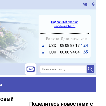
Подробный прогноз
world-weather.ru
Валюта
Дата
знач.
изм.
▲
USD
08.08
82.17
1.24
▲
EUR
08.08
94.84
1.65
а
новый
Поделитесь новостями с