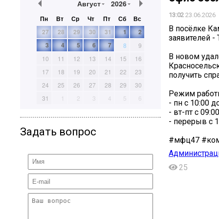
Август
2026
13:02
23.06.2026
Пн
Вт
Ср
Чт
Пт
Сб
Вс
В посёлке Ка
27
28
29
30
31
1
2
заявителей -
3
4
5
6
7
8
9
В новом удал
10
11
12
13
14
15
16
Красносельск
17
18
19
20
21
22
23
получить спр
24
25
26
27
28
29
30
Режим работ
31
1
2
3
4
5
6
- пн c 10:00 д
- вт-пт c 09:0
- перерыв с 1
Задать вопрос
#мфц47 #ком
Администрац
25