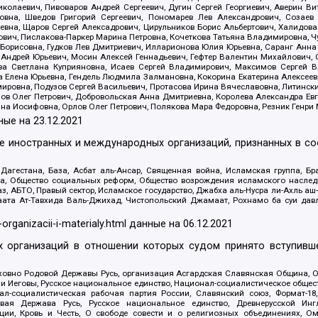
олаевич, Пивоваров Андрей Сергеевич, Дугин Сергей Георгиевич, Аверин В
вна, Шведов Григорий Сергеевич, Пономарев Лев Александрович, Созаев
евна, Щаров Сергей Алексадрович, Цирульников Борис Альбертович, Халидо
ович, Пислакова-Паркер Марина Петровна, Кочеткова Татьяна Владимировна, Ч
Борисовна, Гудков Лев Дмитриевич, Илларионова Юлия Юрьевна, Саранг Анна
Андрей Юрьевич, Мосин Алексей Геннадьевич, Гефтер Валентин Михайлович,
а Светлана Куприяновна, Исаев Сергей Владимирович, Максимов Сергей Вл
а Елена Юрьевна, Гендель Людмила Залмановна, Кокорина Екатерина Алексее
ровна, Подузов Сергей Васильевич, Протасова Ирина Вячеславовна, Литинск
ов Олег Петрович, Добровольская Анна Дмитриевна, Королева Александра Ев
яна Иосифовна, Орлов Олег Петрович, Полякова Мара Федоровна, Резник Генри
ные на
23.12.2021
ле иностранных и международных организаций, признанных в с
гестана, База, Асбат аль-Ансар, Священная война, Исламская группа, Бра
ана, Общество социальных реформ, Общество возрождения исламского насле
з, АБТО, Правый сектор, Исламское государство, Джабха аль-Нусра ли-Ахль а
та Ат-Тавхида Валь-Джихад, Чистопольский Джамаат, Рохнамо ба суи давлат
-organizacii-i-materialy.html
данные на
06.12.2021
 организаций в отношении которых судом принято вступивше
Духовно Родовой Державы Русь, организация Асгардская Славянская Община,
ли Иеговы, Русское национальное единство, Национал-социалистическое обще
нал-социалистическая рабочая партия России, Славянский союз, Формат-
вая Держава Русь, Русское национальное единство, Древнерусской Ингл
ии, Кровь и Честь, О свободе совести и о религиозных объединениях, Ом