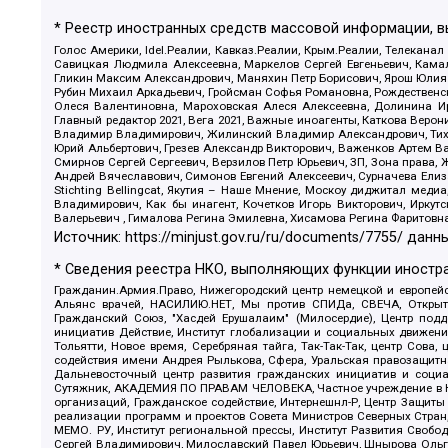
* Реестр иностранных средств массовой информации, 
Голос Америки, Idel.Реалии, Кавказ.Реалии, Крым.Реалии, Телеканал
Савицкая Людмила Алексеевна, Маркелов Сергей Евгеньевич, Камал
Гликин Максим Александрович, Маняхин Петр Борисович, Ярош Юлия П
Рубин Михаил Аркадьевич, Гройсман Софья Романовна, Рождественски
Олеся Валентиновна, Мароховская Алеся Алексеевна, Долинина И
Главный редактор 2021, Вега 2021, Важные иноагенты, Каткова Вер
Владимир Владимирович, Жилинский Владимир Александрович, Тихон
Юрий Альбертович, Грезев Александр Викторович, Важенков Артем В
Смирнов Сергей Сергеевич, Верзилов Петр Юрьевич, ЗП, Зона прав
Андрей Вячеславович, Симонов Евгений Алексеевич, Сурначева Елиз
Stichting Bellingcat, Якутия – Наше Мнение, Москоу диджитал мед
Владимирович, Как бы инагент, Кочетков Игорь Викторович, Иркут
Валерьевич , Гималова Регина Эмилевна, Хисамова Регина Фаритовн
Источник:
https://minjust.gov.ru/ru/documents/7755/
данны
* Сведения реестра НКО, выполняющих функции иностра
Гражданин.Армия.Право, Нижегородский центр немецкой и европейск
Альянс врачей, НАСИЛИЮ.НЕТ, Мы против СПИДа, СВЕЧА, Открытый
Гражданский Союз, "Хасдей Ерушалаим" (Милосердие), Центр под
инициатив Действие, Институт глобализации и социальных движен
Тольятти, Новое время, Серебряная тайга, Так-Так-Так, центр Сова
содействия имени Андрея Рылькова, Сфера, Уральская правозащитна
Дальневосточный центр развития гражданских инициатив и социа
Сутяжник, АКАДЕМИЯ ПО ПРАВАМ ЧЕЛОВЕКА, Частное учреждение в Ка
организаций, Гражданское содействие, Интернешнл-Р, Центр Защиты
реализации программ и проектов Совета Министров Северных Стран
МЕМО. РУ, Институт региональной прессы, Институт Развития Своб
Сергей Владимирович, Милославский Павел Юрьевич, Шнырова Ольга