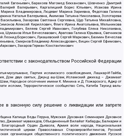
италий Евгеньевич, Барахоев Магомед Бекханович, Шевченко Дмитрий
 Валерий Валерьевич, Каргалицкий Борис Юльевич, Исакова Ирина
ва Марина Владимировна, Людевиг Марина Зариевна, Федотова Галина
уркина Наталья Валерьевна, Акимова Татьяна Николаевна, Золотарева
 Васильевна, Захарова Светлана Сергеевна, Щур Татьяна Михайловна,
 Симонов Алексей Кириллович, Флиге Ирина Анатольевна, Мельникова
адимирович, Беляев Сергей Иванович, Голубева Елена Николаевна,
вна, Шуманов Илья Вячеславович, Арапова Галина Юрьевна, Свечников
ий Леонид Борисович, Лукашевский Сергей Маркович, Бахмин Вячеслав
геньевна, Смирнов Владимир Александрович, Вицин Сергей Ефимович,
 Маркович, Захаров Герман Константинович
оответствии с законодательством Российской Федерации
тья-мусульмане, Партия исламского освобождения, Лашкар-И-Тайба,
дия, Дом двух святых, Джунд аш-Шам, Исламский джихад – Джамаат
ш-Шам, Народное ополчение имени К. Минина и Д. Пожарского, Аджр от
и исломи, Террористическое сообщество Сеть, Катиба Таухид валь-
е в законную силу решение о ликвидации или запрете
 Община Капища Веды Перуна, Мужская Духовная Семинария Духовное
ство, Джамаат мувахидов, Объединенный Вилайат Кабарды, Балкарии и
18, Благородный Орден Дьявола, Армия воли народа, Национальная
истической церкви Православных Староверов-Инглингов, Русский
ская организация общественного политического движения Русское