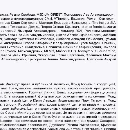
.Реалии, Радио Свобода, MEDIUM-ORIENT, Пономарев Лев Александрович,
ервое антикоррупционное СМИ, VTimes.io, Баданин Роман Сергеевич,
ова Юлия Сергеевна, Маетная Елизавета Витальевна, The Insider SIA,
ич, Телеканал Дождь, Петров Степан Юрьевич, Istories fonds, Шмагун
иковский Дмитрий Александрович, Альтаир 2021, Ромашки монолит,
, Костылева Полина Владимировна, Лютов Александр Иванович, Жилкин
, Кильтау Екатерина Викторовна, Любарев Аркадий Ефимович, Гурман
й Викторович, Егоров Владимир Владимирович, Гусев Андрей Юрьевич,
ская Екатерина Дмитриевна, Сотников Даниил Владимирович, Захаров
ерл Роман Александрович, МЕМО, Mason G.E.S. Anonymous Foundation,
, Павлов Иван Юрьевич, Скворцова Елена Сергеевна, Оленичев Максим
 Александрович, Григорьева Алина Александровна, Григорьев Андрей
б, Институт права и публичной политики, Фонд борьбы с коррупцией,
ива, Гражданская инициатива против экологической преступности,
рав заключенных, Горячая Линия, Центр социально-информационных
дан, Благотворительный фонд помощи осужденным и их семьям, Фонд
 Аналитический Центр Юрия Левады, Издательство Парк Гагарина, Фонд
гласности, Российский исследовательский центр по правам человека,
ское действие, Центр независимых социологических исследований,
в Совета Министров северных стран, Центр развития некоммерческих
стное учреждение в Санкт-Петербурге по административной поддержке
Общественная комиссия по сохранению наследия академика Сахарова,
нтимонопольная ассоциация, Дзугкоева Регина Николаевна, Кривенко
кий Александр Алексеевич, Васильева Анастасия Евгеньевна, Ривина