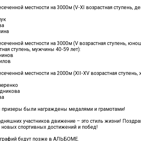
есеченной местности на 3000м (V-XI возрастная ступень, д
чук
ва
лина
есеченной местности на 3000м (V возрастная ступень, юнош
тная ступень, мужчины 40-59 лет):
нинов
илов
есеченной местности на 2000м (XII-XV возрастная ступень,
черенко
удникова
ва
и призеры были награждены медалями и грамотами!
одняшних участников движение – это стиль жизни! Поздра
 новых спортивных достижений и побед!
графий будут позже в АЛЬБОМЕ.