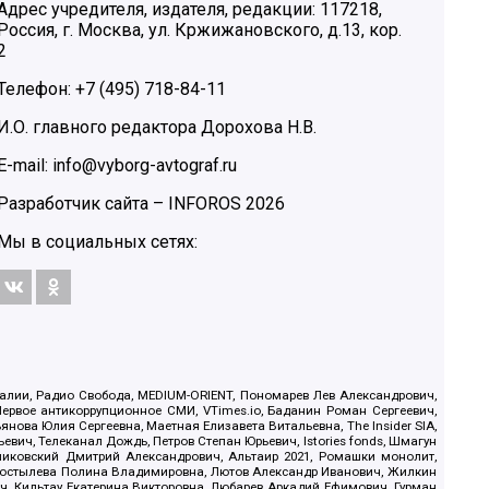
Адрес учредителя, издателя, редакции: 117218,
Россия, г. Москва, ул. Кржижановского, д.13, кор.
2
Телефон: +7 (495) 718-84-11
И.О. главного редактора Дорохова Н.В.
E-mail: info@vyborg-avtograf.ru
Разработчик сайта –
INFOROS
2026
Мы в социальных сетях:
.Реалии, Радио Свобода, MEDIUM-ORIENT, Пономарев Лев Александрович,
ервое антикоррупционное СМИ, VTimes.io, Баданин Роман Сергеевич,
ова Юлия Сергеевна, Маетная Елизавета Витальевна, The Insider SIA,
ич, Телеканал Дождь, Петров Степан Юрьевич, Istories fonds, Шмагун
иковский Дмитрий Александрович, Альтаир 2021, Ромашки монолит,
, Костылева Полина Владимировна, Лютов Александр Иванович, Жилкин
, Кильтау Екатерина Викторовна, Любарев Аркадий Ефимович, Гурман