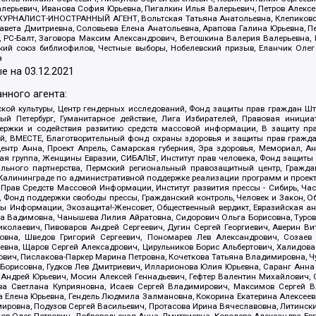
алерьевич, Иванова София Юрьевна, Пигалкин Илья Валерьевич, Петров Алексе
а, ЖУРНАЛИСТ-ИНОСТРАННЫЙ АГЕНТ, Вольтская Татьяна Анатольевна, Клепиков
авета Дмитриевна, Соловьева Елена Анатольевна, Арапова Галина Юрьевна, П
иа, РС-Балт, Заговора Максим Александрович, Ветошкина Валерия Валерьевна
ский союз библиофилов, Честные выборы, Нобелевский призыв, Еланчик Олег
а
е на
03.12.2021
нного агента:
ой культуры, Центр гендерных исследований, Фонд защиты прав граждан Шта
 Петербург, Гуманитарное действие, Лига Избирателей, Правовая инициат
держки и содействия развитию средств массовой информации, В защиту п
ий, ВМЕСТЕ, Благотворительный фонд охраны здоровья и защиты прав граж
, центр Анна, Проект Апрель, Самарская губерния, Эра здоровья, Мемориал,
я группа, Женщины Евразии, СИБАЛЬТ, Институт прав человека, Фонд защиты 
льного партнерства, Пермский региональный правозащитный центр, Граждан
лининграде по административной поддержке реализации программ и проекто
 Прав Средств Массовой Информации, Институт развития прессы - Сибирь, Ча
, Фонд поддержки свободы прессы, Гражданский контроль, Человек и Закон, 
оды Информации, Экозащита!-Женсовет, Общественный вердикт, Евразийская а
 Вадимовна, Чанышева Лилия Айратовна, Сидорович Ольга Борисовна, Туровс
олаевич, Пивоваров Андрей Сергеевич, Дугин Сергей Георгиевич, Аверин В
вна, Шведов Григорий Сергеевич, Пономарев Лев Александрович, Созаев
евна, Щаров Сергей Алексадрович, Цирульников Борис Альбертович, Халидо
ович, Пислакова-Паркер Марина Петровна, Кочеткова Татьяна Владимировна, Ч
Борисовна, Гудков Лев Дмитриевич, Илларионова Юлия Юрьевна, Саранг Анна
Андрей Юрьевич, Мосин Алексей Геннадьевич, Гефтер Валентин Михайлович,
а Светлана Куприяновна, Исаев Сергей Владимирович, Максимов Сергей Вл
а Елена Юрьевна, Гендель Людмила Залмановна, Кокорина Екатерина Алексее
ровна, Подузов Сергей Васильевич, Протасова Ирина Вячеславовна, Литинск