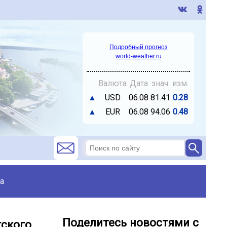
Подробный прогноз
world-weather.ru
Валюта
Дата
знач.
изм.
▲
USD
06.08
81.41
0.28
▲
EUR
06.08
94.06
0.48
а
Поделитесь новостями с
гского