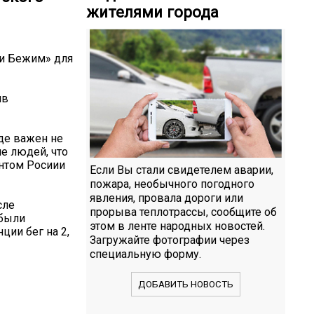
жителями города
 и Бежим» для
ив
де важен не
ие людей, что
нтом Росиии
Если Вы стали свидетелем аварии,
пожара, необычного погодного
явления, провала дороги или
сле
прорыва теплотрассы, сообщите об
 были
этом в ленте народных новостей.
ции бег на 2,
Загружайте фотографии через
специальную форму.
ДОБАВИТЬ НОВОСТЬ