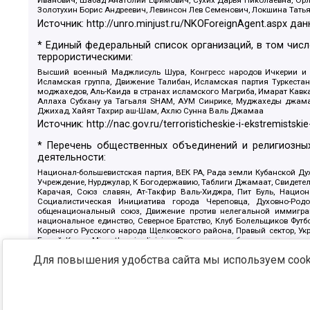
Иванович, Шабад Анатолий Ефимович, Сухих Дарья Николаевна, Орл
Золотухин Борис Андреевич, Левинсон Лев Семенович, Локшина Тать
Источник:
http://unro.minjust.ru/NKOForeignAgent.aspx
дан
* Единый федеральный список организаций, в том чис
террористическими:
Высший военный Маджлисуль Шура, Конгресс народов Ичкерии и Да
Исламская группа, Движение Талибан, Исламская партия Туркест
моджахедов, Аль-Каида в странах исламского Магриба, Имарат Кавка
Аллаха Субхану уа Тагьаля SHAM, АУМ Синрике, Муджахеды джамаа
Джихад, Хайят Тахрир аш-Шам, Ахлю Сунна Валь Джамаа
Источник:
http://nac.gov.ru/terroristicheskie-i-ekstremistskie
* Перечень общественных объединений и религиозных
деятельности:
Национал-большевистская партия, ВЕК РА, Рада земли Кубанской 
Учреждение, Нурджулар, К Богодержавию, Таблиги Джамаат, Свидете
Карачая, Союз славян, Ат-Такфир Валь-Хиджра, Пит Буль, Нацио
Социалистическая Инициатива города Череповца, Духовно-Родо
общенациональный союз, Движение против нелегальной иммиграц
национальное единство, Северное Братство, Клуб Болельщиков Фу
Коренного Русского народа Щелковского района, Правый сектор, Ук
Белый Крест, Misanthropic division, Религиозное объединение пос
Атака, Мечеть Мирмамеда, Община Коренного Русского народа г
Для повышения удобства сайта мы используем cooki
Артподготовка, Штольц, В честь иконы Божией Матери Державная, С
Крю, Союз Славянских Сил Руси, Алля-Аят, Благотворительный панси
Патриотический клуб-Новокузнецк/РПК, Сибирский державный союз, Ф
Источник:
https://minjust.gov.ru/ru/documents/7822/
данны