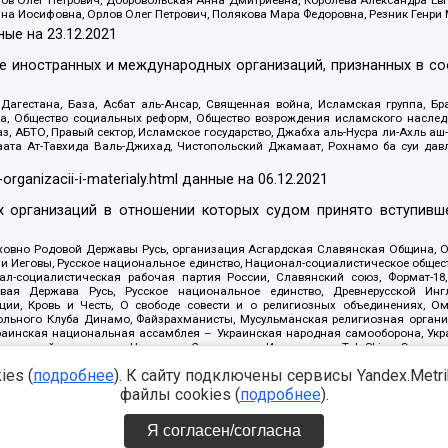
ов Олег Петрович, Добровольская Анна Дмитриевна, Королева Александра Ев
яна Иосифовна, Орлов Олег Петрович, Полякова Мара Федоровна, Резник Генри
ные на
23.12.2021
ле иностранных и международных организаций, признанных в с
гестана, База, Асбат аль-Ансар, Священная война, Исламская группа, Бра
ана, Общество социальных реформ, Общество возрождения исламского насле
з, АБТО, Правый сектор, Исламское государство, Джабха аль-Нусра ли-Ахль а
та Ат-Тавхида Валь-Джихад, Чистопольский Джамаат, Рохнамо ба суи давлат
-organizacii-i-materialy.html
данные на
06.12.2021
 организаций в отношении которых судом принято вступивше
Духовно Родовой Державы Русь, организация Асгардская Славянская Община,
ли Иеговы, Русское национальное единство, Национал-социалистическое обще
нал-социалистическая рабочая партия России, Славянский союз, Формат-
вая Держава Русь, Русское национальное единство, Древнерусской Ингл
ии, Кровь и Честь, О свободе совести и о религиозных объединениях, Ом
тбольного Клуба Динамо, Файзрахманисты, Мусульманская религиозная орган
раинская национальная ассамблея – Украинская народная самооборона, Укра
ледователей инглиизма, Народная Социальная Инициатива, TulaSkins, Этноп
. Астрахани, ВОЛЯ, Меджлис крымскотатарского народа, Рубеж Севера, ТО
es (
подробнее
). К сайту подключены сервисы Yandex.Metrika
ектор 16, Независимость, Фирма, Молодежная правозащитная группа МПГ, Кур
онат Ак Умут, Русская республика Русь, Арестантское уголовное единство, Ба
файлы cookies (
подробнее
).
онд борьбы с коррупцией, Фонд защиты прав граждан, Штабы Навального, Сове
е на
08.12.2021
Я согласен/согласна