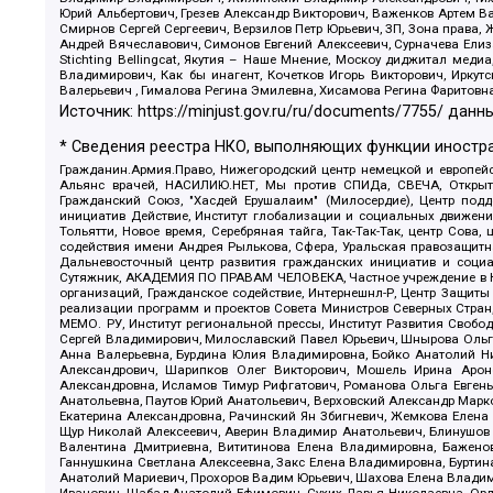
Юрий Альбертович, Грезев Александр Викторович, Важенков Артем В
Смирнов Сергей Сергеевич, Верзилов Петр Юрьевич, ЗП, Зона прав
Андрей Вячеславович, Симонов Евгений Алексеевич, Сурначева Елиз
Stichting Bellingcat, Якутия – Наше Мнение, Москоу диджитал мед
Владимирович, Как бы инагент, Кочетков Игорь Викторович, Иркут
Валерьевич , Гималова Регина Эмилевна, Хисамова Регина Фаритовн
Источник:
https://minjust.gov.ru/ru/documents/7755/
данны
* Сведения реестра НКО, выполняющих функции иностра
Гражданин.Армия.Право, Нижегородский центр немецкой и европейск
Альянс врачей, НАСИЛИЮ.НЕТ, Мы против СПИДа, СВЕЧА, Открытый
Гражданский Союз, "Хасдей Ерушалаим" (Милосердие), Центр под
инициатив Действие, Институт глобализации и социальных движен
Тольятти, Новое время, Серебряная тайга, Так-Так-Так, центр Сова
содействия имени Андрея Рылькова, Сфера, Уральская правозащитна
Дальневосточный центр развития гражданских инициатив и социа
Сутяжник, АКАДЕМИЯ ПО ПРАВАМ ЧЕЛОВЕКА, Частное учреждение в Ка
организаций, Гражданское содействие, Интернешнл-Р, Центр Защиты
реализации программ и проектов Совета Министров Северных Стран
МЕМО. РУ, Институт региональной прессы, Институт Развития Своб
Сергей Владимирович, Милославский Павел Юрьевич, Шнырова Ольга
Анна Валерьевна, Бурдина Юлия Владимировна, Бойко Анатолий Ник
Александрович, Шарипков Олег Викторович, Мошель Ирина Ароно
Александровна, Исламов Тимур Рифгатович, Романова Ольга Евгень
Анатольевна, Паутов Юрий Анатольевич, Верховский Александр Марк
Екатерина Александровна, Рачинский Ян Збигневич, Жемкова Елена 
Щур Николай Алексеевич, Аверин Владимир Анатольевич, Блинушов 
Валентина Дмитриевна, Вититинова Елена Владимировна, Баженов
Ганнушкина Светлана Алексеевна, Закс Елена Владимировна, Буртин
Анатолий Мариевич, Прохоров Вадим Юрьевич, Шахова Елена Владими