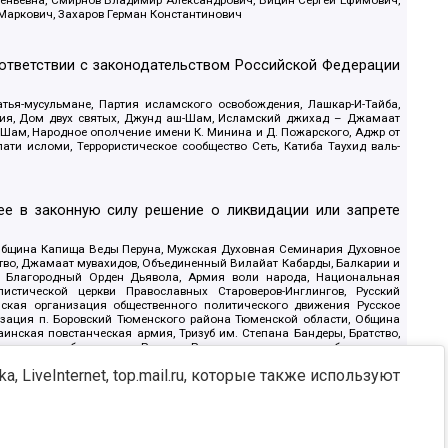
геньевна, Смирнов Владимир Александрович, Вицин Сергей Ефимович,
 Маркович, Захаров Герман Константинович
оответствии с законодательством Российской Федерации
тья-мусульмане, Партия исламского освобождения, Лашкар-И-Тайба,
дия, Дом двух святых, Джунд аш-Шам, Исламский джихад – Джамаат
ш-Шам, Народное ополчение имени К. Минина и Д. Пожарского, Аджр от
и исломи, Террористическое сообщество Сеть, Катиба Таухид валь-
е в законную силу решение о ликвидации или запрете
 Община Капища Веды Перуна, Мужская Духовная Семинария Духовное
ство, Джамаат мувахидов, Объединенный Вилайат Кабарды, Балкарии и
18, Благородный Орден Дьявола, Армия воли народа, Национальная
истической церкви Православных Староверов-Инглингов, Русский
ская организация общественного политического движения Русское
изация п. Боровский Тюменского района Тюменской области, Община
инская повстанческая армия, Тризуб им. Степана Бандеры, Братство,
олитическое объединение Русские, Русское национальное объединение
ЙС, О противодействии экстремистской деятельности, РЕВТАТПОД,
, LiveInternet, top.mail.ru, которые также используют
сом Правды и Единения, Каракольская инициативная группа, Автоград
шкорт, Нация и свобода, W.H.С., Фалунь Дафа, Иртыш Ultras, Русский
т граждан СССР Прикубанского округа г. Краснодара