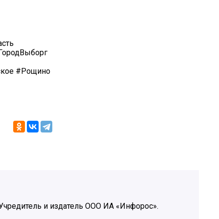
асть
ГородВыборг
ское #Рощино
Учредитель и издатель ООО ИА «Инфорос».