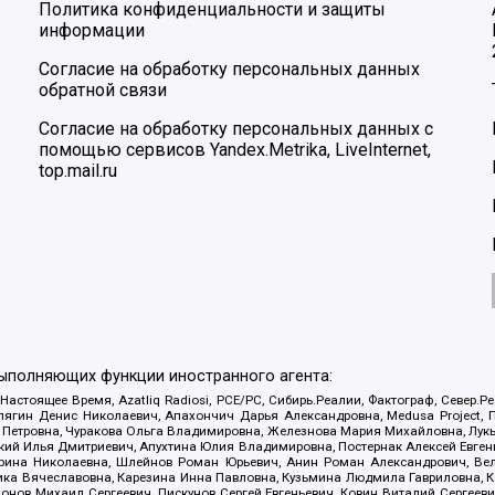
Политика конфиденциальности и защиты
информации
Согласие на обработку персональных данных
обратной связи
Согласие на обработку персональных данных с
помощью сервисов Yandex.Metrika, LiveInternet,
top.mail.ru
выполняющих функции иностранного агента:
 Настоящее Время, Azatliq Radiosi, PCE/PC, Сибирь.Реалии, Фактограф, Север
ягин Денис Николаевич, Апахончич Дарья Александровна, Medusa Project, П
етровна, Чуракова Ольга Владимировна, Железнова Мария Михайловна, Лукьян
й Илья Дмитриевич, Апухтина Юлия Владимировна, Постернак Алексей Евгеньев
рина Николаевна, Шлейнов Роман Юрьевич, Анин Роман Александрович, Вел
оника Вячеславовна, Карезина Инна Павловна, Кузьмина Людмила Гавриловна
ов Михаил Сергеевич, Пискунов Сергей Евгеньевич, Ковин Виталий Сергеевич