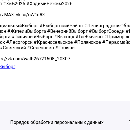
я #ХиБ2026 #ХодимиБежим2026
 в MAX: vk.cc/cW1nA3
циальныйВыборг #ВыборгскийРайон #ЛенинградскаяОбл
он #ЖителиВыборга #ВечернийВыборг #ВыборгСоседи #
орга #ТипичныйВыборг #Высоцк #Глебычево #Приморск
ск #Лесогорск #Красносельское #Полянское #Первомай
 #Советский #Селезнёво #Поляны
ps://vk.com/wall-26721608_20307
Выборг
Порядок обработки персональных данных