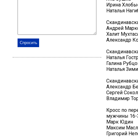
Ирина Хлобы
Наталья Наги
Скандинавска
Андрей Марк
Халит Мухтас
Александр К
Скандинавска
Наталья Гост
Галина Рубцо
Наталья Зими
Скандинавска
Александр Б
Сергей Соко
Владимир То
Кросс по пер
мужчины 16-3
Марк Юдин
Максим Масл
Григорий Неп