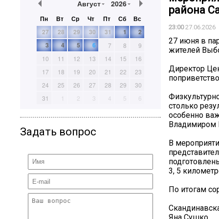
Август
2026
района С
Пн
Вт
Ср
Чт
Пт
Сб
Вс
23:00
27.06.2026
27
28
29
30
31
1
2
27 июня в па
3
4
5
6
7
8
9
жителей Выбо
10
11
12
13
14
15
16
Директор Цен
17
18
19
20
21
22
23
поприветство
24
25
26
27
28
29
30
Физкультурно
31
1
2
3
4
5
6
столько резу
особенно важ
Владимиром 
Задать вопрос
В мероприяти
представител
подготовлены
3, 5 километр
По итогам со
Скандинавска
Яна Сушко