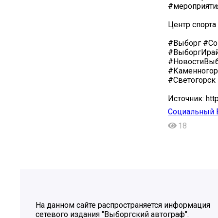
#мероприяти
Центр спорта
#Выборг #Со
#ВыборгИрай
#НовостиВыб
#Каменногор
#Светогорск
Источник: htt
Социальный 
18
На данном сайте распространяется информация
сетевого издания "Выборгский автограф".