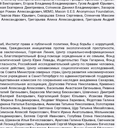
й Викторович, Егоров Владимир Владимирович, Гусев Андрей Юрьевич,
ская Екатерина Дмитриевна, Сотников Даниил Владимирович, Захаров
ерл Роман Александрович, МЕМО, Mason G.E.S. Anonymous Foundation,
, Павлов Иван Юрьевич, Скворцова Елена Сергеевна, Оленичев Максим
 Александрович, Григорьева Алина Александровна, Григорьев Андрей
б, Институт права и публичной политики, Фонд борьбы с коррупцией,
ива, Гражданская инициатива против экологической преступности,
рав заключенных, Горячая Линия, Центр социально-информационных
дан, Благотворительный фонд помощи осужденным и их семьям, Фонд
 Аналитический Центр Юрия Левады, Издательство Парк Гагарина, Фонд
гласности, Российский исследовательский центр по правам человека,
ское действие, Центр независимых социологических исследований,
в Совета Министров северных стран, Центр развития некоммерческих
стное учреждение в Санкт-Петербурге по административной поддержке
Общественная комиссия по сохранению наследия академика Сахарова,
нтимонопольная ассоциация, Дзугкоева Регина Николаевна, Кривенко
кий Александр Алексеевич, Васильева Анастасия Евгеньевна, Ривина
италий Евгеньевич, Барахоев Магомед Бекханович, Шевченко Дмитрий
 Валерий Валерьевич, Каргалицкий Борис Юльевич, Исакова Ирина
ва Марина Владимировна, Людевиг Марина Зариевна, Федотова Галина
уркина Наталья Валерьевна, Акимова Татьяна Николаевна, Золотарева
 Васильевна, Захарова Светлана Сергеевна, Щур Татьяна Михайловна,
 Симонов Алексей Кириллович, Флиге Ирина Анатольевна, Мельникова
адимирович, Беляев Сергей Иванович, Голубева Елена Николаевна,
вна, Шуманов Илья Вячеславович, Арапова Галина Юрьевна, Свечников
ий Леонид Борисович, Лукашевский Сергей Маркович, Бахмин Вячеслав