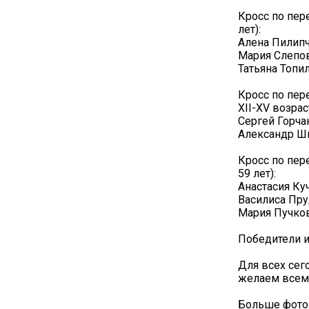
Кросс по пер
лет):
Алена Пилип
Мария Слепо
Татьяна Топи
Кросс по пер
XII-XV возрас
Сергей Горча
Александр Ш
Кросс по пер
59 лет):
Анастасия Ку
Василиса Пр
Мария Пучко
Победители 
Для всех сег
желаем всем
Больше фото