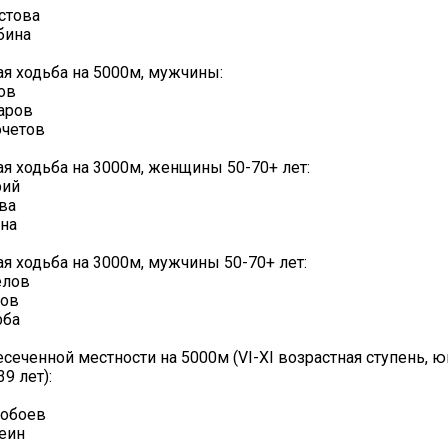
стова
бина
я ходьба на 5000м, мужчины:
ов
аров
очетов
я ходьба на 3000м, женщины 50-70+ лет:
рий
ва
на
я ходьба на 3000м, мужчины 50-70+ лет:
елов
лов
рба
есеченной местности на 5000м (VI-XI возрастная ступень, 
9 лет):
обоев
еин