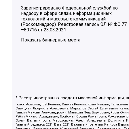
Зарегистрировано Федеральной службой по
надзору в сфере связи, информационных
технологий и массовых коммуникаций
(Роскомнадзор). Реестровая запись ЭЛ № ФС 77
–80716 от 23.03.2021
Показать баннерные места
* Реестр иностранных средств массовой информации, 
Голос Америки, Idel.Реалии, Кавказ.Реалии, Крым.Реалии, Телеканал
Савицкая Людмила Алексеевна, Маркелов Сергей Евгеньевич, Камал
Гликин Максим Александрович, Маняхин Петр Борисович, Ярош Юлия П
Рубин Михаил Аркадьевич, Гройсман Софья Романовна, Рождественски
Олеся Валентиновна, Мароховская Алеся Алексеевна, Долинина И
Главный редактор 2021, Вега 2021, Важные иноагенты, Каткова Вер
Владимир Владимирович, Жилинский Владимир Александрович, Тихон