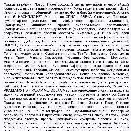
Гражданин.Армия.Право, Нижегородский центр немецкой и европейской
культуры, Центр гендерных исследований, Фонд защиты прав граждан Штаб,
Институт права и публичной политики, Фонд борьбы с коррупцией, Альянс
врачей, НАСИЛИЮ.НЕТ, Мы против СПИДа, СВЕЧА, Открытый Петербург,
Гуманитарное действие, Лига Избирателей, Правовая инициатива,
Гражданская инициатива против экологической преступности,
Гражданский Союз, "Хасдей Ерушалаим" (Милосердие), Центр поддержки и
содействия развитию средств массовой информации, В защиту прав
заключенных, Горячая Линия, Центр социально-информационных
инициатив Действие, Институт глобализации и социальных движений,
ВМЕСТЕ, Благотворительный фонд охраны здоровья и защиты прав
граждан, Благотворительный фонд помощи осужденным и их семьям, Фонд
Тольятти, Новое время, Серебряная тайга, Так-Так-Так, центр Сова, центр
Анна, Проект Апрель, Самарская губерния, Эра здоровья, Мемориал,
Аналитический Центр Юрия Левады, Издательство Парк Гагарина, Фонд
содействия имени Андрея Рылькова, Сфера, Уральская правозащитная
группа, Женщины Евразии, СИБАЛЬТ, Институт прав человека, Фонд защиты
гласности, Российский исследовательский центр по правам человека,
Дальневосточный центр развития гражданских инициатив и социального
партнерства, Пермский региональный правозащитный центр, Гражданское
действие, Центр независимых социологических исследований, Сутяжник,
АКАДЕМИЯ ПО ПРАВАМ ЧЕЛОВЕКА, Частное учреждение в Калининграде по
административной поддержке реализации программ и проектов Совета
Министров северных стран, Центр развития некоммерческих организаций,
Гражданское содействие, Интернешнл-Р, Центр Защиты Прав Средств
Массовой Информации, Институт развития прессы - Сибирь, Частное
учреждение в Санкт-Петербурге по административной поддержке
реализации программ и проектов Совета Министров Северных Стран, Фонд
поддержки свободы прессы, Гражданский контроль, Человек и Закон,
Общественная комиссия по сохранению наследия академика Сахарова,
МЕМО. РУ, Институт региональной прессы, Институт Развития Свободы