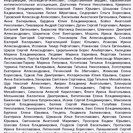
Информации, Экозащита!-Женсовет, Общественный вердикт, Евразийская
антимонопольная ассоциация, Дзугкоева Регина Николаевна, Кривенко
Сергей Владимирович, Милославский Павел Юрьевич, Шнырова Ольга
Вадимовна, Чанышева Лилия Айратовна, Сидорович Ольга Борисовна,
Туровский Александр Алексеевич, Васильева Анастасия Евгеньевна, Ривина
Анна Валерьевна, Бурдина Юлия Владимировна, Бойко Анатолий
Николаевич, Пивоваров Андрей Сергеевич, Дугин Сергей Георгиевич, Аверин
Виталий Евгеньевич, Барахоев Магомед Бекханович, Шевченко Дмитрий
Александрович, Шарипков Олег Викторович, Мошель Ирина Ароновна,
Шведов Григорий Сергеевич, Пономарев Лев Александрович, Созаев
Валерий Валерьевич, Каргалицкий Борис Юльевич, Исакова Ирина
Александровна, Исламов Тимур Рифгатович, Романова Ольга Евгеньевна,
Щаров Сергей Алексадрович, Цирульников Борис Альбертович, Халидова
Марина Владимировна, Людевиг Марина Зариевна, Федотова Галина
Анатольевна, Паутов Юрий Анатольевич, Верховский Александр Маркович,
Пислакова-Паркер Марина Петровна, Кочеткова Татьяна Владимировна,
Чуркина Наталья Валерьевна, Акимова Татьяна Николаевна, Золотарева
Екатерина Александровна, Рачинский Ян Збигневич, Жемкова Елена
Борисовна, Гудков Лев Дмитриевич, Илларионова Юлия Юрьевна, Саранг
Анна Васильевна, Захарова Светлана Сергеевна, Щур Татьяна Михайловна,
Щур Николай Алексеевич, Аверин Владимир Анатольевич, Блинушов
Андрей Юрьевич, Мосин Алексей Геннадьевич, Гефтер Валентин
Михайлович, Симонов Алексей Кириллович, Флиге Ирина Анатольевна,
Мельникова Валентина Дмитриевна, Вититинова Елена Владимировна,
Баженова Светлана Куприяновна, Исаев Сергей Владимирович, Максимов
Сергей Владимирович, Беляев Сергей Иванович, Голубева Елена
Николаевна, Ганнушкина Светлана Алексеевна, Закс Елена Владимировна,
Буртина Елена Юрьевна, Гендель Людмила Залмановна, Кокорина
Екатерина Алексеевна, Шуманов Илья Вячеславович, Арапова Галина
Юрьевна, Свечников Анатолий Мариевич, Прохоров Вадим Юрьевич,
Шахова Елена Владимировна, Подузов Сергей Васильевич, Протасова
Ирина Вячеславовна, Литинский Леонид Борисович, Лукашевский Сергей