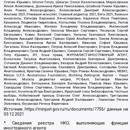
Степан Юрьевич, Istories fonds, Шмагун Олеся Валентиновна, Мароховская
Алеся Алексеевна, Долинина Ирина Николаевна, Шлейнов Роман Юрьевич,
Анин Роман Александрович, Великовский Дмитрий Александрович,
Альтаир 2021, Ромашки монолит, Главный редактор 2021, Вега 2021, Важные
иноагенты, Каткова Вероника Вячеславовна, Карезина Инна Павловна,
Кузьмина Людмила Гавриловна, Костылева Полина Владимировна, Лютов
Александр Иванович, Жилкин Владимир Владимирович, Жилинский
Владимир Александрович, Тихонов Михаил Сергеевич, Пискунов Сергей
Евгеньевич, Ковин Виталий Сергеевич, Кильтау Екатерина Викторовна,
Любарев Аркадий Ефимович, Гурман Юрий Альбертович, Грезев Александр
Викторович, Важенков Артем Валерьевич, Иванова София Юрьевна,
Пигалкин Илья Валерьевич, Петров Алексей Викторович, Егоров Владимир
Владимирович, Гусев Андрей Юрьевич, Смирнов Сергей Сергеевич, Верзилов
Петр Юрьевич, ЗП, Зона права, ЖУРНАЛИСТ-ИНОСТРАННЫЙ АГЕНТ,
Вольтская Татьяна Анатольевна, Клепиковская Екатерина Дмитриевна,
Сотников Даниил Владимирович, Захаров Андрей Вячеславович, Симонов
Евгений Алексеевич, Сурначева Елизавета Дмитриевна, Соловьева Елена
Анатольевна, Арапова Галина Юрьевна, Перл Роман Александрович, МЕМО,
Mason G.E.S. Anonymous Foundation, Stichting Bellingcat, Якутия – Наше
Мнение, Москоу диджитал медиа, РС-Балт, Заговора Максим
Александрович, Ветошкина Валерия Валерьевна, Павлов Иван Юрьевич,
Скворцова Елена Сергеевна, Оленичев Максим Владимирович, Как бы
инагент, Кочетков Игорь Викторович, Иркутский союз библиофилов, Честные
выборы, Нобелевский призыв, Еланчик Олег Александрович, Григорьева
Алина Александровна, Григорьев Андрей Валерьевич , Гималова Регина
Эмилевна, Хисамова Регина Фаритовна
Источник:
https://minjust.gov.ru/ru/documents/7755/
данные на
03.12.2021
* Сведения реестра НКО, выполняющих функции
иностранного агента: