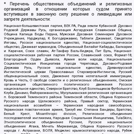
* Перечень общественных объединений и религиозных
организаций в отношении которых судом принято
вступившее в законную силу решение о ликвидации или
запрете деятельности:
Национал-большевистская партия, ВЕК РА, Рада земли Кубанской Духовно
Родовой Державы Русь, организация Асгардская Славянская Община,
Община Капища Веды Перуна, Мужская Духовная Семинария Духовное
Учреждение, Нурджулар, К Богодержавию, Таблиги Джамаат, Свидетели
Иеговы, Русское национальное единство, Национал-социалистическое
общество, Джамаат мувахидов, Объединенный Вилайат Кабарды, Балкарии
и Карачая, Союз славян, Ат-Такфир Валь-Хиджра, Пит Буль, Национал-
социалистическая рабочая партия России, Славянский союз, Формат-18,
Благородный Орден Дьявола, Армия воли народа, Национальная
Социалистическая Инициатива города Череповца, Духовно-Родовая
Держава Русь, Русское национальное единство, Древнерусской
Инглистической церкви Православных Староверов-Инглингов, Русский
общенациональный союз, Движение против нелегальной иммиграции,
Кровь и Честь, О свободе совести и о религиозных объединениях, Омская
организация общественного политического движения Русское
национальное единство, Северное Братство, Клуб Болельщиков Футбольного
Клуба Динамо, Файзрахманисты, Мусульманская религиозная организация
п. Боровский Тюменского района Тюменской области, Община Коренного
Русского народа Щелковского района, Правый сектор, Украинская
национальная ассамблея – Украинская народная самооборона,
Украинская повстанческая армия, Тризуб им. Степана Бандеры, Братство,
Белый Крест, Misanthropic division, Религиозное объединение
последователей инглиизма, Народная Социальная Инициатива, TulaSkins,
Этнополитическое объединение Русские, Русское национальное
объединение Атака, Мечеть Мирмамеда, Община Коренного Русского
народа г. Астрахани, ВОЛЯ, Меджлис крымскотатарского народа, Рубеж