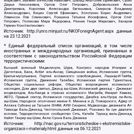
Маркович, Бахмин Вячеслав Иванович, Шабад Анатолий Ефимович, Сухих
Дарья Николаевна, Орлов Олег Петрович, Добровольская Анна
Дмитриевна, Королева Александра Евгеньевна, Смирнов Владимир
Александрович, Вицин Сергей Ефимович, Золотухин Борис Андреевич,
Левинсон Лев Семенович, Локшина Татьяна Иосифовна, Орлов Олег
Петрович, Полякова Мара Федоровна, Резник Генри Маркович, Захаров
Герман Константинович
Источник:
http://unro.minjust.ru/NKOForeignAgent.aspx
данные
на
23.12.2021
* Единый федеральный список организаций, в том числе
иностранных и международных организаций, признанных в
соответствии с законодательством Российской Федерации
террористическими:
Высший военный Маджлисуль Шура, Конгресс народов Ичкерии и
Дагестана, База, Асбат аль-Ансар, Священная война, Исламская группа,
Братья-мусульмане, Партия исламского освобождения, Лашкар-И-Тайба,
Исламская группа, Движение Талибан, Исламская партия Туркестана,
Общество социальных реформ, Общество возрождения исламского
наследия, Дом двух святых, Джунд аш-Шам, Исламский джихад – Джамаат
моджахедов, Аль-Каида в странах исламского Магриба, Имарат Кавказ,
АБТО, Правый сектор, Исламское государство, Джабха аль-Нусра ли-Ахль
аш-Шам, Народное ополчение имени К. Минина и Д. Пожарского, Аджр от
Аллаха Субхану уа Тагьаля SHAM, АУМ Синрике, Муджахеды джамаата Ат-
Тавхида Валь-Джихад, Чистопольский Джамаат, Рохнамо ба суи давлати
исломи, Террористическое сообщество Сеть, Катиба Таухид валь-Джихад,
Хайят Тахрир аш-Шам, Ахлю Сунна Валь Джамаа
Источник:
http://nac.gov.ru/terroristicheskie-i-ekstremistskie-
organizacii-i-materialy.html
данные на
06.12.2021