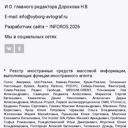
И.О. главного редактора Дорохова Н.В.
E-mail: info@vyborg-avtograf.ru
Разработчик сайта –
INFOROS
2026
Мы в социальных сетях:
* Реестр иностранных средств массовой информации,
выполняющих функции иностранного агента:
Голос Америки, Idel.Реалии, Кавказ.Реалии, Крым.Реалии, Телеканал
Настоящее Время, Azatliq Radiosi, PCE/PC, Сибирь.Реалии, Фактограф,
Север.Реалии, Радио Свобода, MEDIUM-ORIENT, Пономарев Лев
Александрович, Савицкая Людмила Алексеевна, Маркелов Сергей
Евгеньевич, Камалягин Денис Николаевич, Апахончич Дарья
Александровна, Medusa Project, Первое антикоррупционное СМИ, VTimes.io,
Баданин Роман Сергеевич, Гликин Максим Александрович, Маняхин Петр
Борисович, Ярош Юлия Петровна, Чуракова Ольга Владимировна,
Железнова Мария Михайловна, Лукьянова Юлия Сергеевна, Маетная
Елизавета Витальевна, The Insider SIA, Рубин Михаил Аркадьевич, Гройсман
Софья Романовна, Рождественский Илья Дмитриевич, Апухтина Юлия
Владимировна, Постернак Алексей Евгеньевич, Телеканал Дождь, Петров