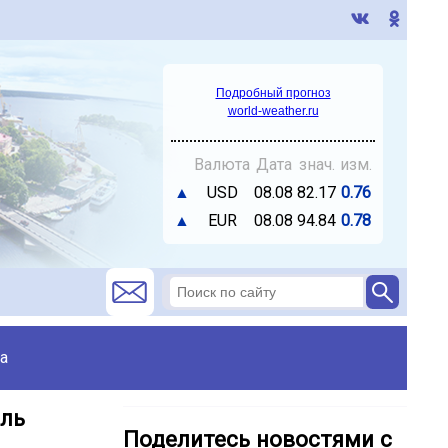
Подробный прогноз
world-weather.ru
Валюта
Дата
знач.
изм.
▲
USD
08.08
82.17
0.76
▲
EUR
08.08
94.84
0.78
а
аль
Поделитесь новостями с