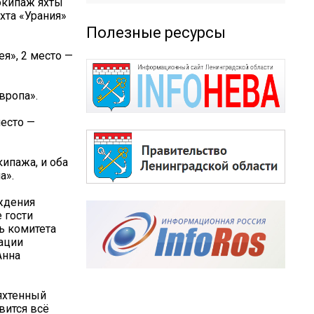
экипаж яхты
яхта «Урания»
Полезные ресурсы
ея», 2 место —
вропа».
место —
кипажа, и оба
а».
ждения
 гости
ь комитета
ации
Анна
яхтенный
вится всё