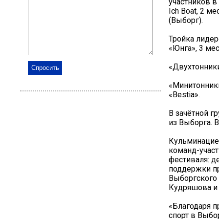
участников в
Ich Boat, 2 м
(Выборг).
Тройка лидеро
«Юнга», 3 мес
«Двухтонники»
«Минитонники»
«Bestia».
В зачётной г
из Выборга. В
Кульминацией
команд-участ
фестиваля: д
поддержки п
Выборгского 
Кудряшова и 
«Благодаря п
спорт в Выбо