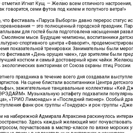
— отметил Игнат Кущ. — Желаю всем отличного настроения,
ак говорится, семи футов под килем и попутного ветра!»
, что фестиваль «Паруса Выборга» давно перерос статус 
соревнования — это полноценный городской праздник. Па
аплывам для гостей была подготовлена насыщенная развл
 Смоляном мысе. Будущие чемпионы, воспитанники детск
льтурно-спортивного центра «Фаворит», продемонстриров
емя показательной тренировки. Занимательны были мероп
го фестиваля «День орущих чаек», где зрителям были пр
 лучший костюм и самый достоверный крик чайки. Желаю
в экологических викторинах от Союза охраны птиц России.
етнего праздника в течение всего дня создавали выступле
артистов. На сцене блистали воспитанники Центра детского
Эльфы», зажигательные танцевальные коллективы «Кей Д
ПЭРЭДАЙМ». Музыкальную эстафету подхватили популярны
ца», «ТРИО Лимонады» и «Последний пионер». Особый дра
тупления фанк-рок группы «Гондурас» и рок-группы «Дже
 на набережной Адмирала Апраксина раскинулось интера
ространство. Здесь каждый желающий мог почувствовать
тросом, поучаствовав в мастер-классе по вязке морских у