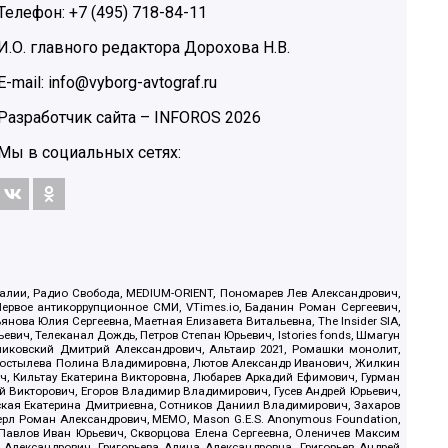
Телефон: +7 (495) 718-84-11
И.О. главного редактора Дорохова Н.В.
E-mail: info@vyborg-avtograf.ru
Разработчик сайта –
INFOROS
2026
Мы в социальных сетях:
.Реалии, Радио Свобода, MEDIUM-ORIENT, Пономарев Лев Александрович,
ервое антикоррупционное СМИ, VTimes.io, Баданин Роман Сергеевич,
ова Юлия Сергеевна, Маетная Елизавета Витальевна, The Insider SIA,
ич, Телеканал Дождь, Петров Степан Юрьевич, Istories fonds, Шмагун
иковский Дмитрий Александрович, Альтаир 2021, Ромашки монолит,
, Костылева Полина Владимировна, Лютов Александр Иванович, Жилкин
, Кильтау Екатерина Викторовна, Любарев Аркадий Ефимович, Гурман
й Викторович, Егоров Владимир Владимирович, Гусев Андрей Юрьевич,
ская Екатерина Дмитриевна, Сотников Даниил Владимирович, Захаров
ерл Роман Александрович, МЕМО, Mason G.E.S. Anonymous Foundation,
, Павлов Иван Юрьевич, Скворцова Елена Сергеевна, Оленичев Максим
 Александрович, Григорьева Алина Александровна, Григорьев Андрей