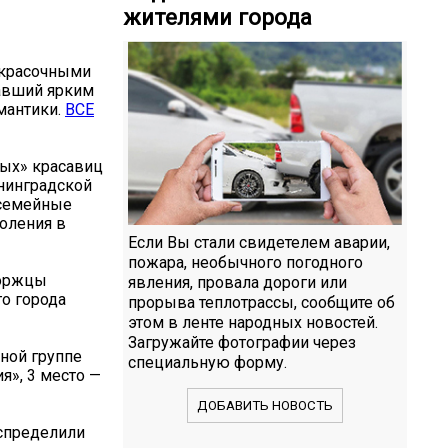
жителями города
 красочными
тавший ярким
мантики.
ВСЕ
тых» красавиц
енинградской
 семейные
оления в
Если Вы стали свидетелем аварии,
пожара, необычного погодного
боржцы
явления, провала дороги или
го города
прорыва теплотрассы, сообщите об
этом в ленте народных новостей.
Загружайте фотографии через
тной группе
специальную форму.
ия», 3 место —
ДОБАВИТЬ НОВОСТЬ
аспределили