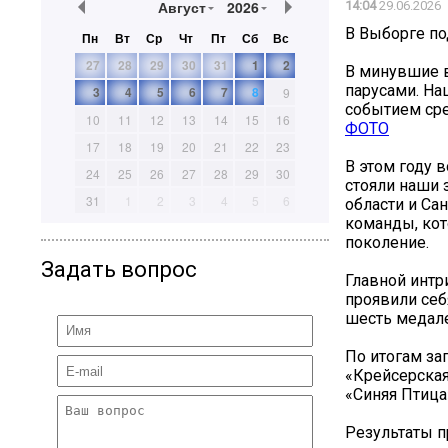
Август
2026
14:04
29.06.2026
В Выборге по
Пн
Вт
Ср
Чт
Пт
Сб
Вс
27
28
29
30
31
1
2
В минувшие 
парусами. На
3
4
5
6
7
8
9
событием сре
10
11
12
13
14
15
16
ФОТО
17
18
19
20
21
22
23
В этом году 
24
25
26
27
28
29
30
стояли наши 
31
1
2
3
4
5
6
области и Са
команды, кот
поколение.
Задать вопрос
Главной интр
проявили себ
шесть медале
По итогам за
«Крейсерская 
«Синяя Птица
Результаты п