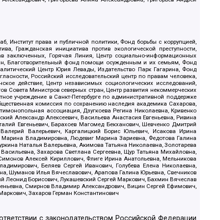
б, Институт права и публичной политики, Фонд борьбы с коррупцией,
ива, Гражданская инициатива против экологической преступности,
рав заключенных, Горячая Линия, Центр социально-информационных
дан, Благотворительный фонд помощи осужденным и их семьям, Фонд
 Аналитический Центр Юрия Левады, Издательство Парк Гагарина, Фонд
гласности, Российский исследовательский центр по правам человека,
ское действие, Центр независимых социологических исследований,
в Совета Министров северных стран, Центр развития некоммерческих
стное учреждение в Санкт-Петербурге по административной поддержке
Общественная комиссия по сохранению наследия академика Сахарова,
нтимонопольная ассоциация, Дзугкоева Регина Николаевна, Кривенко
кий Александр Алексеевич, Васильева Анастасия Евгеньевна, Ривина
италий Евгеньевич, Барахоев Магомед Бекханович, Шевченко Дмитрий
 Валерий Валерьевич, Каргалицкий Борис Юльевич, Исакова Ирина
ва Марина Владимировна, Людевиг Марина Зариевна, Федотова Галина
уркина Наталья Валерьевна, Акимова Татьяна Николаевна, Золотарева
 Васильевна, Захарова Светлана Сергеевна, Щур Татьяна Михайловна,
 Симонов Алексей Кириллович, Флиге Ирина Анатольевна, Мельникова
адимирович, Беляев Сергей Иванович, Голубева Елена Николаевна,
вна, Шуманов Илья Вячеславович, Арапова Галина Юрьевна, Свечников
ий Леонид Борисович, Лукашевский Сергей Маркович, Бахмин Вячеслав
геньевна, Смирнов Владимир Александрович, Вицин Сергей Ефимович,
 Маркович, Захаров Герман Константинович
оответствии с законодательством Российской Федерации