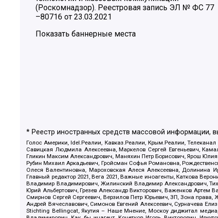
(Роскомнадзор). Реестровая запись ЭЛ № ФС 77
–80716 от 23.03.2021
Показать баннерные места
* Реестр иностранных средств массовой информации, 
Голос Америки, Idel.Реалии, Кавказ.Реалии, Крым.Реалии, Телеканал
Савицкая Людмила Алексеевна, Маркелов Сергей Евгеньевич, Камал
Гликин Максим Александрович, Маняхин Петр Борисович, Ярош Юлия П
Рубин Михаил Аркадьевич, Гройсман Софья Романовна, Рождественски
Олеся Валентиновна, Мароховская Алеся Алексеевна, Долинина И
Главный редактор 2021, Вега 2021, Важные иноагенты, Каткова Вер
Владимир Владимирович, Жилинский Владимир Александрович, Тихон
Юрий Альбертович, Грезев Александр Викторович, Важенков Артем В
Смирнов Сергей Сергеевич, Верзилов Петр Юрьевич, ЗП, Зона прав
Андрей Вячеславович, Симонов Евгений Алексеевич, Сурначева Елиз
Stichting Bellingcat, Якутия – Наше Мнение, Москоу диджитал мед
Владимирович, Как бы инагент, Кочетков Игорь Викторович, Иркут