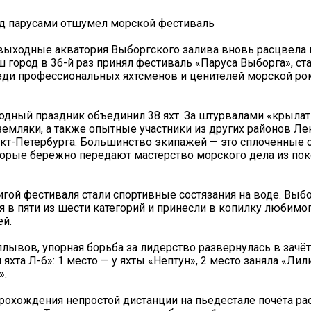
д парусами отшумел морской фестиваль
выходные акватория Выборгского залива вновь расцвела
ш город в 36-й раз принял фестиваль «Паруса Выборга», с
ди профессиональных яхтсменов и ценителей морской ро
водный праздник объединил 38 яхт. За штурвалами «крыла
земляки, а также опытные участники из других районов Л
нкт-Петербурга. Большинство экипажей — это сплоченные
орые бережно передают мастерство морского дела из пок
игой фестиваля стали спортивные состязания на воде. Вы
я в пяти из шести категорий и принесли в копилку любимо
й.
плывов, упорная борьба за лидерство развернулась в зачё
яхта Л-6»: 1 место — у яхты «Нептун», 2 место заняла «Лил
».
рохождения непростой дистанции на пьедестале почёта р