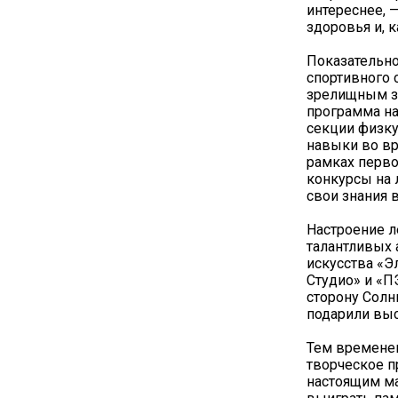
интереснее, 
здоровья и, к
Показательно
спортивного 
зрелищным з
программа на
секции физку
навыки во вр
рамках перво
конкурсы на
свои знания 
Настроение л
талантливых 
искусства «
Студио» и «
сторону Солн
подарили выс
Тем временем
творческое п
настоящим ма