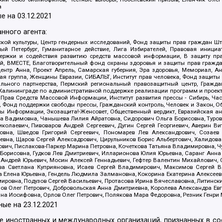
а
е на
03.12.2021
нного агента:
ой культуры, Центр гендерных исследований, Фонд защиты прав граждан Шта
 Петербург, Гуманитарное действие, Лига Избирателей, Правовая инициат
держки и содействия развитию средств массовой информации, В защиту п
ий, ВМЕСТЕ, Благотворительный фонд охраны здоровья и защиты прав граж
, центр Анна, Проект Апрель, Самарская губерния, Эра здоровья, Мемориал,
я группа, Женщины Евразии, СИБАЛЬТ, Институт прав человека, Фонд защиты 
льного партнерства, Пермский региональный правозащитный центр, Граждан
лининграде по административной поддержке реализации программ и проекто
 Прав Средств Массовой Информации, Институт развития прессы - Сибирь, Ча
, Фонд поддержки свободы прессы, Гражданский контроль, Человек и Закон, 
оды Информации, Экозащита!-Женсовет, Общественный вердикт, Евразийская а
 Вадимовна, Чанышева Лилия Айратовна, Сидорович Ольга Борисовна, Туровс
олаевич, Пивоваров Андрей Сергеевич, Дугин Сергей Георгиевич, Аверин В
вна, Шведов Григорий Сергеевич, Пономарев Лев Александрович, Созаев
евна, Щаров Сергей Алексадрович, Цирульников Борис Альбертович, Халидо
ович, Пислакова-Паркер Марина Петровна, Кочеткова Татьяна Владимировна, Ч
Борисовна, Гудков Лев Дмитриевич, Илларионова Юлия Юрьевна, Саранг Анна
Андрей Юрьевич, Мосин Алексей Геннадьевич, Гефтер Валентин Михайлович,
а Светлана Куприяновна, Исаев Сергей Владимирович, Максимов Сергей Вл
а Елена Юрьевна, Гендель Людмила Залмановна, Кокорина Екатерина Алексее
ровна, Подузов Сергей Васильевич, Протасова Ирина Вячеславовна, Литинск
ов Олег Петрович, Добровольская Анна Дмитриевна, Королева Александра Ев
яна Иосифовна, Орлов Олег Петрович, Полякова Мара Федоровна, Резник Генри
ные на
23.12.2021
ле иностранных и международных организаций, признанных в с