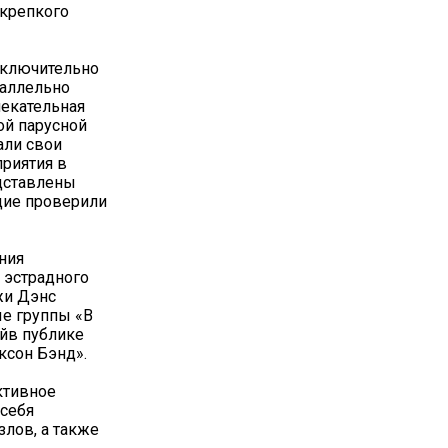
 крепкого
исключительно
раллельно
екательная
ой парусной
али свои
риятия в
едставлены
щие проверили
ния
 эстрадного
жи Дэнс
е группы «В
йв публике
ксон Бэнд».
ктивное
 себя
злов, а также