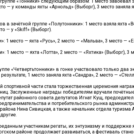
 группе «Тонники» следующим образом: 1 место завоевал 
есто — у команды яхты «Арнольд» (Выборг), 3 место заняла 
в в зачётной группе «Полутонники»: 1 место взяла яхта «В
то — у «Skiff» (Выборг).
: 1 место — яхта «Русь», 2 место — «Мальва», 3 место — «Е
: 1 место — яхта «Лотта», 2 место — «Яхтика» (Выборг), 3 
руппе «Четвертьтонники» в гонке участвовало только два э
 результате, 1 место заняла яхта «Сандра», 2 место — «Стелл
 спортивной части стала торжественная церемония награ
ниц. Заслуженные награды победителям вручали почётные
епутат районного совета депутатов Игнат Кущ, председател
редпринимательства и потребительского рынка администр
района Нина Сивицкая, а также начальник отдела туризма 
другие.
реданным участникам регаты, их энтузиазму и поддержке 
ргском районе продолжает развиваться, а фестиваль стано