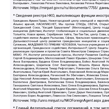
Валерьевич , Гималова Регина Эмилевна, Хисамова Регина Фаритовн
Источник:
https://minjust.gov.ru/ru/documents/7755/
данны
* Сведения реестра НКО, выполняющих функции иностра
Гражданин.Армия.Право, Нижегородский центр немецкой и европейск
Альянс врачей, НАСИЛИЮ.НЕТ, Мы против СПИДа, СВЕЧА, Открытый
Гражданский Союз, "Хасдей Ерушалаим" (Милосердие), Центр под
инициатив Действие, Институт глобализации и социальных движен
Тольятти, Новое время, Серебряная тайга, Так-Так-Так, центр Сова
содействия имени Андрея Рылькова, Сфера, Уральская правозащитна
Дальневосточный центр развития гражданских инициатив и социа
Сутяжник, АКАДЕМИЯ ПО ПРАВАМ ЧЕЛОВЕКА, Частное учреждение в Ка
организаций, Гражданское содействие, Интернешнл-Р, Центр Защиты
реализации программ и проектов Совета Министров Северных Стран
МЕМО. РУ, Институт региональной прессы, Институт Развития Своб
Сергей Владимирович, Милославский Павел Юрьевич, Шнырова Ольга
Анна Валерьевна, Бурдина Юлия Владимировна, Бойко Анатолий Ник
Александрович, Шарипков Олег Викторович, Мошель Ирина Ароно
Александровна, Исламов Тимур Рифгатович, Романова Ольга Евгень
Анатольевна, Паутов Юрий Анатольевич, Верховский Александр Марк
Екатерина Александровна, Рачинский Ян Збигневич, Жемкова Елена 
Щур Николай Алексеевич, Аверин Владимир Анатольевич, Блинушов 
Валентина Дмитриевна, Вититинова Елена Владимировна, Баженов
Ганнушкина Светлана Алексеевна, Закс Елена Владимировна, Буртин
Анатолий Мариевич, Прохоров Вадим Юрьевич, Шахова Елена Владими
Иванович, Шабад Анатолий Ефимович, Сухих Дарья Николаевна, Орл
Золотухин Борис Андреевич, Левинсон Лев Семенович, Локшина Тать
Источник:
http://unro.minjust.ru/NKOForeignAgent.aspx
дан
* Единый федеральный список организаций, в том чис