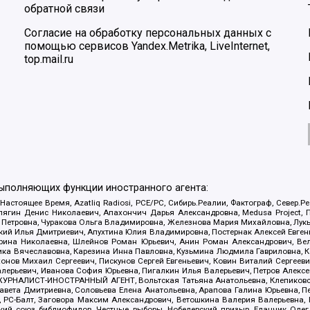
обратной связи
Согласие на обработку персональных данных с
помощью сервисов Yandex.Metrika, LiveInternet,
top.mail.ru
выполняющих функции иностранного агента:
 Настоящее Время, Azatliq Radiosi, PCE/PC, Сибирь.Реалии, Фактограф, Север
ягин Денис Николаевич, Апахончич Дарья Александровна, Medusa Project, П
етровна, Чуракова Ольга Владимировна, Железнова Мария Михайловна, Лукьян
й Илья Дмитриевич, Апухтина Юлия Владимировна, Постернак Алексей Евгеньев
рина Николаевна, Шлейнов Роман Юрьевич, Анин Роман Александрович, Вел
оника Вячеславовна, Карезина Инна Павловна, Кузьмина Людмила Гавриловна
ов Михаил Сергеевич, Пискунов Сергей Евгеньевич, Ковин Виталий Сергеевич
алерьевич, Иванова София Юрьевна, Пигалкин Илья Валерьевич, Петров Алексе
а, ЖУРНАЛИСТ-ИНОСТРАННЫЙ АГЕНТ, Вольтская Татьяна Анатольевна, Клепиков
авета Дмитриевна, Соловьева Елена Анатольевна, Арапова Галина Юрьевна, П
иа, РС-Балт, Заговора Максим Александрович, Ветошкина Валерия Валерьевна
ский союз библиофилов, Честные выборы, Нобелевский призыв, Еланчик Олег