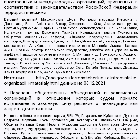
иностранных и международных организаций, признанных в
соответствии с законодательством Российской Федерации
террористическими:
Высший военный Маджлисуль Шура, Конгресс народов Ичкерии и
Дагестана, База, Асбат аль-Ансар, Священная война, Исламская группа,
Братья-мусульмане, Партия исламского освобождения, Лашкар-И-Тайба,
Исламская группа, Движение Талибан, Исламская партия Туркестана,
Общество социальных реформ, Общество возрождения исламского
наследия, Дом двух святых, Джунд аш-Шам, Исламский джихад – Джамаат
моджахедов, Аль-Каида в странах исламского Магриба, Имарат Кавказ,
АБТО, Правый сектор, Исламское государство, Джабха аль-Нусра ли-Ахль
аш-Шам, Народное ополчение имени К. Минина и Д. Пожарского, Аджр от
Аллаха Субхану уа Тагьаля SHAM, АУМ Синрике, Муджахеды джамаата Ат-
Тавхида Валь-Джихад, Чистопольский Джамаат, Рохнамо ба суи давлати
исломи, Террористическое сообщество Сеть, Катиба Таухид валь-Джихад,
Хайят Тахрир аш-Шам, Ахлю Сунна Валь Джамаа
Источник:
http://nac.gov.ru/terroristicheskie-i-ekstremistskie-
organizacii-i-materialy.html
данные на
06.12.2021
* Перечень общественных объединений и религиозных
организаций в отношении которых судом принято
вступившее в законную силу решение о ликвидации или
запрете деятельности:
Национал-большевистская партия, ВЕК РА, Рада земли Кубанской Духовно
Родовой Державы Русь, организация Асгардская Славянская Община,
Община Капища Веды Перуна, Мужская Духовная Семинария Духовное
Учреждение, Нурджулар, К Богодержавию, Таблиги Джамаат, Свидетели
Иеговы, Русское национальное единство, Национал-социалистическое
общество, Джамаат мувахидов, Объединенный Вилайат Кабарды, Балкарии