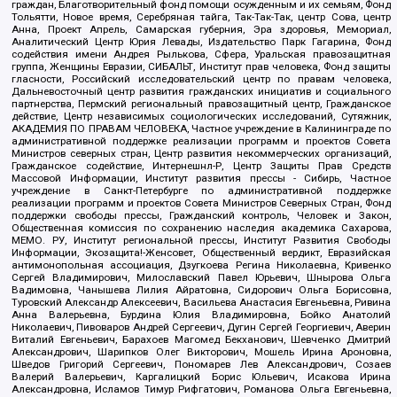
граждан, Благотворительный фонд помощи осужденным и их семьям, Фонд
Тольятти, Новое время, Серебряная тайга, Так-Так-Так, центр Сова, центр
Анна, Проект Апрель, Самарская губерния, Эра здоровья, Мемориал,
Аналитический Центр Юрия Левады, Издательство Парк Гагарина, Фонд
содействия имени Андрея Рылькова, Сфера, Уральская правозащитная
группа, Женщины Евразии, СИБАЛЬТ, Институт прав человека, Фонд защиты
гласности, Российский исследовательский центр по правам человека,
Дальневосточный центр развития гражданских инициатив и социального
партнерства, Пермский региональный правозащитный центр, Гражданское
действие, Центр независимых социологических исследований, Сутяжник,
АКАДЕМИЯ ПО ПРАВАМ ЧЕЛОВЕКА, Частное учреждение в Калининграде по
административной поддержке реализации программ и проектов Совета
Министров северных стран, Центр развития некоммерческих организаций,
Гражданское содействие, Интернешнл-Р, Центр Защиты Прав Средств
Массовой Информации, Институт развития прессы - Сибирь, Частное
учреждение в Санкт-Петербурге по административной поддержке
реализации программ и проектов Совета Министров Северных Стран, Фонд
поддержки свободы прессы, Гражданский контроль, Человек и Закон,
Общественная комиссия по сохранению наследия академика Сахарова,
МЕМО. РУ, Институт региональной прессы, Институт Развития Свободы
Информации, Экозащита!-Женсовет, Общественный вердикт, Евразийская
антимонопольная ассоциация, Дзугкоева Регина Николаевна, Кривенко
Сергей Владимирович, Милославский Павел Юрьевич, Шнырова Ольга
Вадимовна, Чанышева Лилия Айратовна, Сидорович Ольга Борисовна,
Туровский Александр Алексеевич, Васильева Анастасия Евгеньевна, Ривина
Анна Валерьевна, Бурдина Юлия Владимировна, Бойко Анатолий
Николаевич, Пивоваров Андрей Сергеевич, Дугин Сергей Георгиевич, Аверин
Виталий Евгеньевич, Барахоев Магомед Бекханович, Шевченко Дмитрий
Александрович, Шарипков Олег Викторович, Мошель Ирина Ароновна,
Шведов Григорий Сергеевич, Пономарев Лев Александрович, Созаев
Валерий Валерьевич, Каргалицкий Борис Юльевич, Исакова Ирина
Александровна, Исламов Тимур Рифгатович, Романова Ольга Евгеньевна,