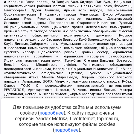
и Карачая, Союз славян, Ат-Такфир Валь-Хиджра, Пит Буль, Национал-
социалистическая рабочая партия России, Славянский союз, Формат-18,
Благородный Орден Дьявола, Армия воли народа, Национальная
Социалистическая Инициатива города Череповца, Духовно-Родовая
Держава Русь, Русское национальное единство, Древнерусской
Инглистической церкви Православных Староверов-Инглингов, Русский
общенациональный союз, Движение против нелегальной иммиграции,
Кровь и Честь, О свободе совести и о религиозных объединениях, Омская
организация общественного политического движения Русское
национальное единство, Северное Братство, Клуб Болельщиков Футбольного
Клуба Динамо, Файзрахманисты, Мусульманская религиозная организация
п. Боровский Тюменского района Тюменской области, Община Коренного
Русского народа Щелковского района, Правый сектор, Украинская
национальная ассамблея – Украинская народная самооборона,
Украинская повстанческая армия, Тризуб им. Степана Бандеры, Братство,
Белый Крест, Misanthropic division, Религиозное объединение
последователей инглиизма, Народная Социальная Инициатива, TulaSkins,
Этнополитическое объединение Русские, Русское национальное
объединение Атака, Мечеть Мирмамеда, Община Коренного Русского
народа г. Астрахани, ВОЛЯ, Меджлис крымскотатарского народа, Рубеж
Севера, ТОЙС, О противодействии экстремистской деятельности,
РЕВТАТПОД, Артподготовка, Штольц, В честь иконы Божией Матери
Державная, Сектор 16, Независимость, Фирма, Молодежная правозащитная
группа МПГ, Курсом Правды и Единения, Каракольская инициативная
группа, Автоград Крю, Союз Славянских Сил Руси, Алля-Аят,
Благотворительный пансионат Ак Умут, Русская республика Русь,
Для повышения удобства сайта мы используем
Арестантское уголовное единство, Башкорт, Нация и свобода, W.H.С., Фалунь
cookies (
подробнее
). К сайту подключены
Дафа, Иртыш Ultras, Русский Патриотический клуб-Новокузнецк/РПК,
сервисы Yandex.Metrika, LiveInternet, top.mail.ru,
Сибирский державный союз, Фонд борьбы с коррупцией, Фонд защиты прав
граждан, Штабы Навального, Совет граждан СССР Прикубанского округа г.
которые также используют файлы cookies
Краснодара
(
подробнее
).
Источник:
https://minjust.gov.ru/ru/documents/7822/
данные на