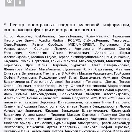
* Реестр иностранных средств массовой информации,
выполняющих функции иностранного агента:
Голос Америки, Idel.Реалии, Кавказ.Реалии, Крым.Реалии, Телеканал
Настоящее Время, Azatliq Radiosi, PCE/PC, Сибирь.Реалии, Фактограф,
Север.Реалии, Радио Свобода, MEDIUM-ORIENT, Пономарев Лев
Александрович, Савицкая Людмила Алексеевна, Маркелов Сергей
Евгеньевич, Камалягин Денис Николаевич, Апахончич Дарья
Александровна, Medusa Project, Первое антикоррупционное СМИ, VTimes.io,
Баданин Роман Сергеевич, Гликин Максим Александрович, Маняхин Петр
Борисович, Ярош Юлия Петровна, Чуракова Ольга Владимировна,
Железнова Мария Михайловна, Лукьянова Юлия Сергеевна, Маетная
Елизавета Витальевна, The Insider SIA, Рубин Михаил Аркадьевич, Гройсман
Софья Романовна, Рождественский Илья Дмитриевич, Апухтина Юлия
Владимировна, Постернак Алексей Евгеньевич, Телеканал Дождь, Петров
Степан Юрьевич, Istories fonds, Шмагун Олеся Валентиновна, Мароховская
Алеся Алексеевна, Долинина Ирина Николаевна, Шлейнов Роман Юрьевич,
Анин Роман Александрович, Великовский Дмитрий Александрович,
Альтаир 2021, Ромашки монолит, Главный редактор 2021, Вега 2021, Важные
иноагенты, Каткова Вероника Вячеславовна, Карезина Инна Павловна,
Кузьмина Людмила Гавриловна, Костылева Полина Владимировна, Лютов
Александр Иванович, Жилкин Владимир Владимирович, Жилинский
Владимир Александрович, Тихонов Михаил Сергеевич, Пискунов Сергей
Евгеньевич, Ковин Виталий Сергеевич, Кильтау Екатерина Викторовна,
Любарев Аркадий Ефимович, Гурман Юрий Альбертович, Грезев Александр
Викторович, Важенков Артем Валерьевич, Иванова София Юрьевна,
Пигалкин Илья Валерьевич, Петров Алексей Викторович, Егоров Владимир