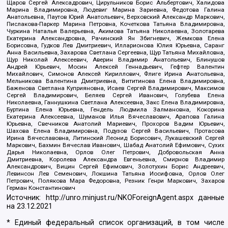
Щаров Сергей Алексадрович, Цирульников Борис Альбертович, Халидова
Марина Владимировна, Людевиг Марина Зариевна, Федотова Галина
Анатольевна, Паутов Юрий Анатольевич, Верховский Александр Маркович,
Пислакова-Паркер Марина Петровна, Кочеткова Татьяна Владимировна,
Чуркина Наталья Валерьевна, Акимова Татьяна Николаевна, Золотарева
Екатерина Александровна, Рачинский Ян Збигневич, Жемкова Елена
Борисовна, Гудков Лев Дмитриевич, Илларионова Юлия Юрьевна, Саранг
Анна Васильевна, Захарова Светлана Сергеевна, Щур Татьяна Михайловна,
Щур Николай Алексеевич, Аверин Владимир Анатольевич, Блинушов
Андрей Юрьевич, Мосин Алексей Геннадьевич, Гефтер Валентин
Михайлович, Симонов Алексей Кириллович, Флиге Ирина Анатольевна,
Мельникова Валентина Дмитриевна, Вититинова Елена Владимировна,
Баженова Светлана Куприяновна, Исаев Сергей Владимирович, Максимов
Сергей Владимирович, Беляев Сергей Иванович, Голубева Елена
Николаевна, Ганнушкина Светлана Алексеевна, Закс Елена Владимировна,
Буртина Елена Юрьевна, Гендель Людмила Залмановна, Кокорина
Екатерина Алексеевна, Шуманов Илья Вячеславович, Арапова Галина
Юрьевна, Свечников Анатолий Мариевич, Прохоров Вадим Юрьевич,
Шахова Елена Владимировна, Подузов Сергей Васильевич, Протасова
Ирина Вячеславовна, Литинский Леонид Борисович, Лукашевский Сергей
Маркович, Бахмин Вячеслав Иванович, Шабад Анатолий Ефимович, Сухих
Дарья Николаевна, Орлов Олег Петрович, Добровольская Анна
Дмитриевна, Королева Александра Евгеньевна, Смирнов Владимир
Александрович, Вицин Сергей Ефимович, Золотухин Борис Андреевич,
Левинсон Лев Семенович, Локшина Татьяна Иосифовна, Орлов Олег
Петрович, Полякова Мара Федоровна, Резник Генри Маркович, Захаров
Герман Константинович
Источник:
http://unro.minjust.ru/NKOForeignAgent.aspx
данные
на
23.12.2021
* Единый федеральный список организаций, в том числе