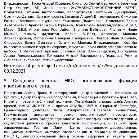
Владимирович, Гусев Андрей Юрьевич, Смирнов Сергей Сергеевич, Верзилов
Петр Юрьевич, ЗП, Зона права, ЖУРНАЛИСТ-ИНОСТРАННЫЙ АГЕНТ,
Вольтская Татьяна Анатольевна, Клепиковская Екатерина Дмитриевна,
Сотников Даниил Владимирович, Захаров Андрей Вячеславович, Симонов
Евгений Алексеевич, Сурначева Елизавета Дмитриевна, Соловьева Елена
Анатольевна, Арапова Галина Юрьевна, Перл Роман Александрович, МЕМО,
Mason G.E.S. Anonymous Foundation, Stichting Bellingcat, Якутия – Наше
Мнение, Москоу диджитал медиа, РС-Балт, Заговора Максим
Александрович, Ветошкина Валерия Валерьевна, Павлов Иван Юрьевич,
Скворцова Елена Сергеевна, Оленичев Максим Владимирович, Как бы
инагент, Кочетков Игорь Викторович, Иркутский союз библиофилов, Честные
выборы, Нобелевский призыв, Еланчик Олег Александрович, Григорьева
Алина Александровна, Григорьев Андрей Валерьевич , Гималова Регина
Эмилевна, Хисамова Регина Фаритовна
Источник:
https://minjust.gov.ru/ru/documents/7755/
данные на
03.12.2021
* Сведения реестра НКО, выполняющих функции
иностранного агента:
Гражданин.Армия.Право, Нижегородский центр немецкой и европейской
культуры, Центр гендерных исследований, Фонд защиты прав граждан Штаб,
Институт права и публичной политики, Фонд борьбы с коррупцией, Альянс
врачей, НАСИЛИЮ.НЕТ, Мы против СПИДа, СВЕЧА, Открытый Петербург,
Гуманитарное действие, Лига Избирателей, Правовая инициатива,
Гражданская инициатива против экологической преступности,
Гражданский Союз, "Хасдей Ерушалаим" (Милосердие), Центр поддержки и
содействия развитию средств массовой информации, В защиту прав
заключенных, Горячая Линия, Центр социально-информационных
инициатив Действие, Институт глобализации и социальных движений,
ВМЕСТЕ, Благотворительный фонд охраны здоровья и защиты прав