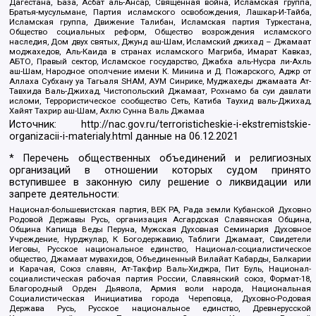
Дагестана, База, Асбат аль-Ансар, Священная война, Исламская группа,
Братья-мусульмане, Партия исламского освобождения, Лашкар-И-Тайба,
Исламская группа, Движение Талибан, Исламская партия Туркестана,
Общество социальных реформ, Общество возрождения исламского
наследия, Дом двух святых, Джунд аш-Шам, Исламский джихад – Джамаат
моджахедов, Аль-Каида в странах исламского Магриба, Имарат Кавказ,
АБТО, Правый сектор, Исламское государство, Джабха аль-Нусра ли-Ахль
аш-Шам, Народное ополчение имени К. Минина и Д. Пожарского, Аджр от
Аллаха Субхану уа Тагьаля SHAM, АУМ Синрике, Муджахеды джамаата Ат-
Тавхида Валь-Джихад, Чистопольский Джамаат, Рохнамо ба суи давлати
исломи, Террористическое сообщество Сеть, Катиба Таухид валь-Джихад,
Хайят Тахрир аш-Шам, Ахлю Сунна Валь Джамаа
Источник:
http://nac.gov.ru/terroristicheskie-i-ekstremistskie-
organizacii-i-materialy.html
данные на
06.12.2021
* Перечень общественных объединений и религиозных
организаций в отношении которых судом принято
вступившее в законную силу решение о ликвидации или
запрете деятельности:
Национал-большевистская партия, ВЕК РА, Рада земли Кубанской Духовно
Родовой Державы Русь, организация Асгардская Славянская Община,
Община Капища Веды Перуна, Мужская Духовная Семинария Духовное
Учреждение, Нурджулар, К Богодержавию, Таблиги Джамаат, Свидетели
Иеговы, Русское национальное единство, Национал-социалистическое
общество, Джамаат мувахидов, Объединенный Вилайат Кабарды, Балкарии
и Карачая, Союз славян, Ат-Такфир Валь-Хиджра, Пит Буль, Национал-
социалистическая рабочая партия России, Славянский союз, Формат-18,
Благородный Орден Дьявола, Армия воли народа, Национальная
Социалистическая Инициатива города Череповца, Духовно-Родовая
Держава Русь, Русское национальное единство, Древнерусской