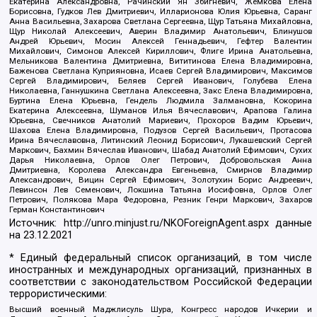
Екатерина Александровна, Рачинский Ян Збигневич, Жемкова Елена
Борисовна, Гудков Лев Дмитриевич, Илларионова Юлия Юрьевна, Саранг
Анна Васильевна, Захарова Светлана Сергеевна, Щур Татьяна Михайловна,
Щур Николай Алексеевич, Аверин Владимир Анатольевич, Блинушов
Андрей Юрьевич, Мосин Алексей Геннадьевич, Гефтер Валентин
Михайлович, Симонов Алексей Кириллович, Флиге Ирина Анатольевна,
Мельникова Валентина Дмитриевна, Вититинова Елена Владимировна,
Баженова Светлана Куприяновна, Исаев Сергей Владимирович, Максимов
Сергей Владимирович, Беляев Сергей Иванович, Голубева Елена
Николаевна, Ганнушкина Светлана Алексеевна, Закс Елена Владимировна,
Буртина Елена Юрьевна, Гендель Людмила Залмановна, Кокорина
Екатерина Алексеевна, Шуманов Илья Вячеславович, Арапова Галина
Юрьевна, Свечников Анатолий Мариевич, Прохоров Вадим Юрьевич,
Шахова Елена Владимировна, Подузов Сергей Васильевич, Протасова
Ирина Вячеславовна, Литинский Леонид Борисович, Лукашевский Сергей
Маркович, Бахмин Вячеслав Иванович, Шабад Анатолий Ефимович, Сухих
Дарья Николаевна, Орлов Олег Петрович, Добровольская Анна
Дмитриевна, Королева Александра Евгеньевна, Смирнов Владимир
Александрович, Вицин Сергей Ефимович, Золотухин Борис Андреевич,
Левинсон Лев Семенович, Локшина Татьяна Иосифовна, Орлов Олег
Петрович, Полякова Мара Федоровна, Резник Генри Маркович, Захаров
Герман Константинович
Источник:
http://unro.minjust.ru/NKOForeignAgent.aspx
данные
на
23.12.2021
* Единый федеральный список организаций, в том числе
иностранных и международных организаций, признанных в
соответствии с законодательством Российской Федерации
террористическими:
Высший военный Маджлисуль Шура, Конгресс народов Ичкерии и