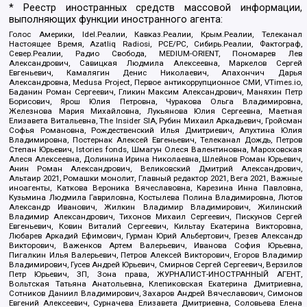
* Реестр иностранных средств массовой информации,
выполняющих функции иностранного агента:
Голос Америки, Idel.Реалии, Кавказ.Реалии, Крым.Реалии, Телеканал
Настоящее Время, Azatliq Radiosi, PCE/PC, Сибирь.Реалии, Фактограф,
Север.Реалии, Радио Свобода, MEDIUM-ORIENT, Пономарев Лев
Александрович, Савицкая Людмила Алексеевна, Маркелов Сергей
Евгеньевич, Камалягин Денис Николаевич, Апахончич Дарья
Александровна, Medusa Project, Первое антикоррупционное СМИ, VTimes.io,
Баданин Роман Сергеевич, Гликин Максим Александрович, Маняхин Петр
Борисович, Ярош Юлия Петровна, Чуракова Ольга Владимировна,
Железнова Мария Михайловна, Лукьянова Юлия Сергеевна, Маетная
Елизавета Витальевна, The Insider SIA, Рубин Михаил Аркадьевич, Гройсман
Софья Романовна, Рождественский Илья Дмитриевич, Апухтина Юлия
Владимировна, Постернак Алексей Евгеньевич, Телеканал Дождь, Петров
Степан Юрьевич, Istories fonds, Шмагун Олеся Валентиновна, Мароховская
Алеся Алексеевна, Долинина Ирина Николаевна, Шлейнов Роман Юрьевич,
Анин Роман Александрович, Великовский Дмитрий Александрович,
Альтаир 2021, Ромашки монолит, Главный редактор 2021, Вега 2021, Важные
иноагенты, Каткова Вероника Вячеславовна, Карезина Инна Павловна,
Кузьмина Людмила Гавриловна, Костылева Полина Владимировна, Лютов
Александр Иванович, Жилкин Владимир Владимирович, Жилинский
Владимир Александрович, Тихонов Михаил Сергеевич, Пискунов Сергей
Евгеньевич, Ковин Виталий Сергеевич, Кильтау Екатерина Викторовна,
Любарев Аркадий Ефимович, Гурман Юрий Альбертович, Грезев Александр
Викторович, Важенков Артем Валерьевич, Иванова София Юрьевна,
Пигалкин Илья Валерьевич, Петров Алексей Викторович, Егоров Владимир
Владимирович, Гусев Андрей Юрьевич, Смирнов Сергей Сергеевич, Верзилов
Петр Юрьевич, ЗП, Зона права, ЖУРНАЛИСТ-ИНОСТРАННЫЙ АГЕНТ,
Вольтская Татьяна Анатольевна, Клепиковская Екатерина Дмитриевна,
Сотников Даниил Владимирович, Захаров Андрей Вячеславович, Симонов
Евгений Алексеевич, Сурначева Елизавета Дмитриевна, Соловьева Елена