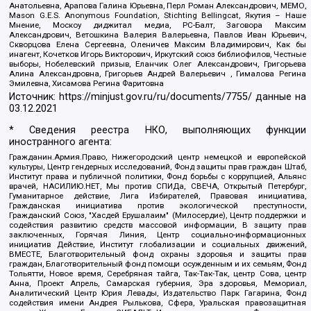
Анатольевна, Арапова Галина Юрьевна, Перл Роман Александрович, МЕМО,
Mason G.E.S. Anonymous Foundation, Stichting Bellingcat, Якутия – Наше
Мнение, Москоу диджитал медиа, РС-Балт, Заговора Максим
Александрович, Ветошкина Валерия Валерьевна, Павлов Иван Юрьевич,
Скворцова Елена Сергеевна, Оленичев Максим Владимирович, Как бы
инагент, Кочетков Игорь Викторович, Иркутский союз библиофилов, Честные
выборы, Нобелевский призыв, Еланчик Олег Александрович, Григорьева
Алина Александровна, Григорьев Андрей Валерьевич , Гималова Регина
Эмилевна, Хисамова Регина Фаритовна
Источник:
https://minjust.gov.ru/ru/documents/7755/
данные на
03.12.2021
* Сведения реестра НКО, выполняющих функции
иностранного агента:
Гражданин.Армия.Право, Нижегородский центр немецкой и европейской
культуры, Центр гендерных исследований, Фонд защиты прав граждан Штаб,
Институт права и публичной политики, Фонд борьбы с коррупцией, Альянс
врачей, НАСИЛИЮ.НЕТ, Мы против СПИДа, СВЕЧА, Открытый Петербург,
Гуманитарное действие, Лига Избирателей, Правовая инициатива,
Гражданская инициатива против экологической преступности,
Гражданский Союз, "Хасдей Ерушалаим" (Милосердие), Центр поддержки и
содействия развитию средств массовой информации, В защиту прав
заключенных, Горячая Линия, Центр социально-информационных
инициатив Действие, Институт глобализации и социальных движений,
ВМЕСТЕ, Благотворительный фонд охраны здоровья и защиты прав
граждан, Благотворительный фонд помощи осужденным и их семьям, Фонд
Тольятти, Новое время, Серебряная тайга, Так-Так-Так, центр Сова, центр
Анна, Проект Апрель, Самарская губерния, Эра здоровья, Мемориал,
Аналитический Центр Юрия Левады, Издательство Парк Гагарина, Фонд
содействия имени Андрея Рылькова, Сфера, Уральская правозащитная