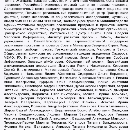
группа, Женщины Евразии, СИБАЛЬТ, Институт прав человека, Фонд защиты
гласности, Российский исследовательский центр по правам человека,
Дальневосточный центр развития гражданских инициатив и социального
партнерства, Пермский региональный правозащитный центр, Гражданское
действие, Центр независимых социологических исследований, Сутяжник,
АКАДЕМИЯ ПО ПРАВАМ ЧЕЛОВЕКА, Частное учреждение в Калининграде по
административной поддержке реализации программ и проектов Совета
Министров северных стран, Центр развития некоммерческих организаций,
Гражданское содействие, Интернешнл-Р, Центр Защиты Прав Средств
Массовой Информации, Институт развития прессы - Сибирь, Частное
учреждение в Санкт-Петербурге по административной поддержке
реализации программ и проектов Совета Министров Северных Стран, Фонд
поддержки свободы прессы, Гражданский контроль, Человек и Закон,
Общественная комиссия по сохранению наследия академика Сахарова,
МЕМО. РУ, Институт региональной прессы, Институт Развития Свободы
Информации, Экозащита!-Женсовет, Общественный вердикт, Евразийская
антимонопольная ассоциация, Дзугкоева Регина Николаевна, Кривенко
Сергей Владимирович, Милославский Павел Юрьевич, Шнырова Ольга
Вадимовна, Чанышева Лилия Айратовна, Сидорович Ольга Борисовна,
Туровский Александр Алексеевич, Васильева Анастасия Евгеньевна, Ривина
Анна Валерьевна, Бурдина Юлия Владимировна, Бойко Анатолий
Николаевич, Пивоваров Андрей Сергеевич, Дугин Сергей Георгиевич, Аверин
Виталий Евгеньевич, Барахоев Магомед Бекханович, Шевченко Дмитрий
Александрович, Шарипков Олег Викторович, Мошель Ирина Ароновна,
Шведов Григорий Сергеевич, Пономарев Лев Александрович, Созаев
Валерий Валерьевич, Каргалицкий Борис Юльевич, Исакова Ирина
Александровна, Исламов Тимур Рифгатович, Романова Ольга Евгеньевна,
Щаров Сергей Алексадрович, Цирульников Борис Альбертович, Халидова
Марина Владимировна, Людевиг Марина Зариевна, Федотова Галина
Анатольевна, Паутов Юрий Анатольевич, Верховский Александр Маркович,
Пислакова-Паркер Марина Петровна, Кочеткова Татьяна Владимировна,
Чуркина Наталья Валерьевна, Акимова Татьяна Николаевна, Золотарева