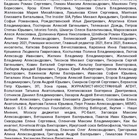
Баданин Роман Сергеевич, Гликин Максим Александрович, Маняхин Петр
Борисович, Ярош Юлия Петровна, Чуракова Ольга Владимировна,
Железнова Мария Михайловна, Лукьянова Юлия Сергеевна, Маетная
Елизавета Витальевна, The Insider SIA, Рубин Михаил Аркадьевич, Гройсман
Софья Романовна, Рождественский Илья Дмитриевич, Апухтина Юлия
Владимировна, Постернак Алексей Евгеньевич, Телеканал Дождь, Петров
Степан Юрьевич, Istories fonds, Шмагун Олеся Валентиновна, Мароховская
Алеся Алексеевна, Долинина Ирина Николаевна, Шлейнов Роман Юрьевич,
Анин Роман Александрович, Великовский Дмитрий Александрович,
Альтаир 2021, Ромашки монолит, Главный редактор 2021, Вега 2021, Важные
иноагенты, Каткова Вероника Вячеславовна, Карезина Инна Павловна,
Кузьмина Людмила Гавриловна, Костылева Полина Владимировна, Лютов
Александр Иванович, Жилкин Владимир Владимирович, Жилинский
Владимир Александрович, Тихонов Михаил Сергеевич, Пискунов Сергей
Евгеньевич, Ковин Виталий Сергеевич, Кильтау Екатерина Викторовна,
Любарев Аркадий Ефимович, Гурман Юрий Альбертович, Грезев Александр
Викторович, Важенков Артем Валерьевич, Иванова София Юрьевна,
Пигалкин Илья Валерьевич, Петров Алексей Викторович, Егоров Владимир
Владимирович, Гусев Андрей Юрьевич, Смирнов Сергей Сергеевич, Верзилов
Петр Юрьевич, ЗП, Зона права, ЖУРНАЛИСТ-ИНОСТРАННЫЙ АГЕНТ,
Вольтская Татьяна Анатольевна, Клепиковская Екатерина Дмитриевна,
Сотников Даниил Владимирович, Захаров Андрей Вячеславович, Симонов
Евгений Алексеевич, Сурначева Елизавета Дмитриевна, Соловьева Елена
Анатольевна, Арапова Галина Юрьевна, Перл Роман Александрович, МЕМО,
Mason G.E.S. Anonymous Foundation, Stichting Bellingcat, Якутия – Наше
Мнение, Москоу диджитал медиа, РС-Балт, Заговора Максим
Александрович, Ветошкина Валерия Валерьевна, Павлов Иван Юрьевич,
Скворцова Елена Сергеевна, Оленичев Максим Владимирович, Как бы
инагент, Кочетков Игорь Викторович, Иркутский союз библиофилов, Честные
выборы, Нобелевский призыв, Еланчик Олег Александрович, Григорьева
Алина Александровна, Григорьев Андрей Валерьевич , Гималова Регина
Эмилевна, Хисамова Регина Фаритовна