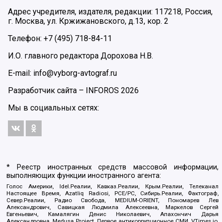
Адрес учредителя, издателя, редакции: 117218, Россия,
г. Москва, ул. Кржижановского, д.13, кор. 2
Телефон: +7 (495) 718-84-11
И.О. главного редактора Дорохова Н.В.
E-mail: info@vyborg-avtograf.ru
Разработчик сайта –
INFOROS
2026
Мы в социальных сетях:
* Реестр иностранных средств массовой информации,
выполняющих функции иностранного агента:
Голос Америки, Idel.Реалии, Кавказ.Реалии, Крым.Реалии, Телеканал
Настоящее Время, Azatliq Radiosi, PCE/PC, Сибирь.Реалии, Фактограф,
Север.Реалии, Радио Свобода, MEDIUM-ORIENT, Пономарев Лев
Александрович, Савицкая Людмила Алексеевна, Маркелов Сергей
Евгеньевич, Камалягин Денис Николаевич, Апахончич Дарья
Александровна, Medusa Project, Первое антикоррупционное СМИ, VTimes.io,