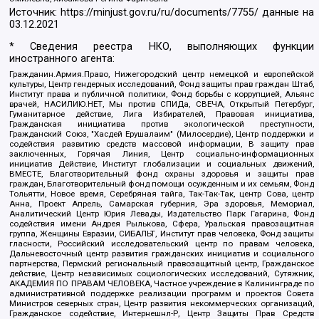
Источник:
https://minjust.gov.ru/ru/documents/7755/
данные на
03.12.2021
* Сведения реестра НКО, выполняющих функции
иностранного агента:
Гражданин.Армия.Право, Нижегородский центр немецкой и европейской
культуры, Центр гендерных исследований, Фонд защиты прав граждан Штаб,
Институт права и публичной политики, Фонд борьбы с коррупцией, Альянс
врачей, НАСИЛИЮ.НЕТ, Мы против СПИДа, СВЕЧА, Открытый Петербург,
Гуманитарное действие, Лига Избирателей, Правовая инициатива,
Гражданская инициатива против экологической преступности,
Гражданский Союз, "Хасдей Ерушалаим" (Милосердие), Центр поддержки и
содействия развитию средств массовой информации, В защиту прав
заключенных, Горячая Линия, Центр социально-информационных
инициатив Действие, Институт глобализации и социальных движений,
ВМЕСТЕ, Благотворительный фонд охраны здоровья и защиты прав
граждан, Благотворительный фонд помощи осужденным и их семьям, Фонд
Тольятти, Новое время, Серебряная тайга, Так-Так-Так, центр Сова, центр
Анна, Проект Апрель, Самарская губерния, Эра здоровья, Мемориал,
Аналитический Центр Юрия Левады, Издательство Парк Гагарина, Фонд
содействия имени Андрея Рылькова, Сфера, Уральская правозащитная
группа, Женщины Евразии, СИБАЛЬТ, Институт прав человека, Фонд защиты
гласности, Российский исследовательский центр по правам человека,
Дальневосточный центр развития гражданских инициатив и социального
партнерства, Пермский региональный правозащитный центр, Гражданское
действие, Центр независимых социологических исследований, Сутяжник,
АКАДЕМИЯ ПО ПРАВАМ ЧЕЛОВЕКА, Частное учреждение в Калининграде по
административной поддержке реализации программ и проектов Совета
Министров северных стран, Центр развития некоммерческих организаций,
Гражданское содействие, Интернешнл-Р, Центр Защиты Прав Средств