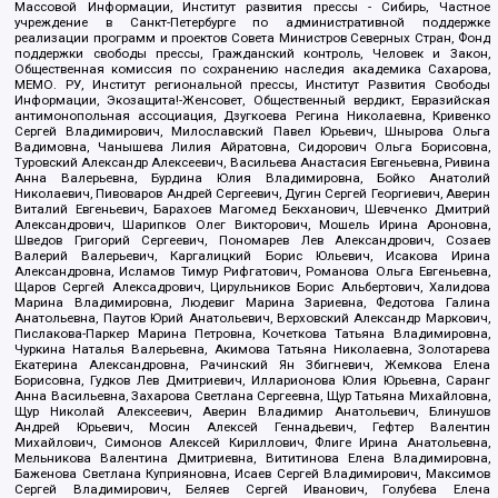
Массовой Информации, Институт развития прессы - Сибирь, Частное
учреждение в Санкт-Петербурге по административной поддержке
реализации программ и проектов Совета Министров Северных Стран, Фонд
поддержки свободы прессы, Гражданский контроль, Человек и Закон,
Общественная комиссия по сохранению наследия академика Сахарова,
МЕМО. РУ, Институт региональной прессы, Институт Развития Свободы
Информации, Экозащита!-Женсовет, Общественный вердикт, Евразийская
антимонопольная ассоциация, Дзугкоева Регина Николаевна, Кривенко
Сергей Владимирович, Милославский Павел Юрьевич, Шнырова Ольга
Вадимовна, Чанышева Лилия Айратовна, Сидорович Ольга Борисовна,
Туровский Александр Алексеевич, Васильева Анастасия Евгеньевна, Ривина
Анна Валерьевна, Бурдина Юлия Владимировна, Бойко Анатолий
Николаевич, Пивоваров Андрей Сергеевич, Дугин Сергей Георгиевич, Аверин
Виталий Евгеньевич, Барахоев Магомед Бекханович, Шевченко Дмитрий
Александрович, Шарипков Олег Викторович, Мошель Ирина Ароновна,
Шведов Григорий Сергеевич, Пономарев Лев Александрович, Созаев
Валерий Валерьевич, Каргалицкий Борис Юльевич, Исакова Ирина
Александровна, Исламов Тимур Рифгатович, Романова Ольга Евгеньевна,
Щаров Сергей Алексадрович, Цирульников Борис Альбертович, Халидова
Марина Владимировна, Людевиг Марина Зариевна, Федотова Галина
Анатольевна, Паутов Юрий Анатольевич, Верховский Александр Маркович,
Пислакова-Паркер Марина Петровна, Кочеткова Татьяна Владимировна,
Чуркина Наталья Валерьевна, Акимова Татьяна Николаевна, Золотарева
Екатерина Александровна, Рачинский Ян Збигневич, Жемкова Елена
Борисовна, Гудков Лев Дмитриевич, Илларионова Юлия Юрьевна, Саранг
Анна Васильевна, Захарова Светлана Сергеевна, Щур Татьяна Михайловна,
Щур Николай Алексеевич, Аверин Владимир Анатольевич, Блинушов
Андрей Юрьевич, Мосин Алексей Геннадьевич, Гефтер Валентин
Михайлович, Симонов Алексей Кириллович, Флиге Ирина Анатольевна,
Мельникова Валентина Дмитриевна, Вититинова Елена Владимировна,
Баженова Светлана Куприяновна, Исаев Сергей Владимирович, Максимов
Сергей Владимирович, Беляев Сергей Иванович, Голубева Елена