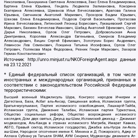
Николаевна, Ганнушкина Светлана Алексеевна, Закс Елена Владимировна,
Буртина Елена Юрьевна, Гендель Людмила Залмановна, Кокорина
Екатерина Алексеевна, Шуманов Илья Вячеславович, Арапова Галина
Юрьевна, Свечников Анатолий Мариевич, Прохоров Вадим Юрьевич,
Шахова Елена Владимировна, Подузов Сергей Васильевич, Протасова
Ирина Вячеславовна, Литинский Леонид Борисович, Лукашевский Сергей
Маркович, Бахмин Вячеслав Иванович, Шабад Анатолий Ефимович, Сухих
Дарья Николаевна, Орлов Олег Петрович, Добровольская Анна
Дмитриевна, Королева Александра Евгеньевна, Смирнов Владимир
Александрович, Вицин Сергей Ефимович, Золотухин Борис Андреевич,
Левинсон Лев Семенович, Локшина Татьяна Иосифовна, Орлов Олег
Петрович, Полякова Мара Федоровна, Резник Генри Маркович, Захаров
Герман Константинович
Источник:
http://unro.minjust.ru/NKOForeignAgent.aspx
данные
на
23.12.2021
* Единый федеральный список организаций, в том числе
иностранных и международных организаций, признанных в
соответствии с законодательством Российской Федерации
террористическими:
Высший военный Маджлисуль Шура, Конгресс народов Ичкерии и
Дагестана, База, Асбат аль-Ансар, Священная война, Исламская группа,
Братья-мусульмане, Партия исламского освобождения, Лашкар-И-Тайба,
Исламская группа, Движение Талибан, Исламская партия Туркестана,
Общество социальных реформ, Общество возрождения исламского
наследия, Дом двух святых, Джунд аш-Шам, Исламский джихад – Джамаат
моджахедов, Аль-Каида в странах исламского Магриба, Имарат Кавказ,
АБТО, Правый сектор, Исламское государство, Джабха аль-Нусра ли-Ахль
аш-Шам, Народное ополчение имени К. Минина и Д. Пожарского, Аджр от
Аллаха Субхану уа Тагьаля SHAM, АУМ Синрике, Муджахеды джамаата Ат-