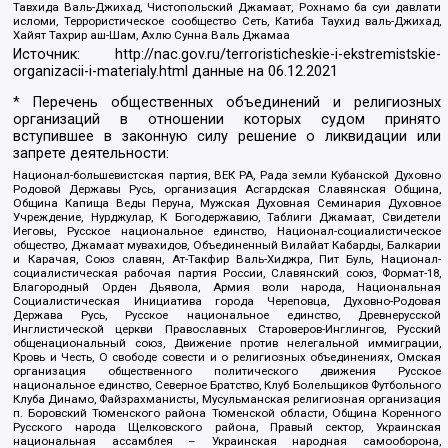
Тавхида Валь-Джихад, Чистопольский Джамаат, Рохнамо ба суи давлати
исломи, Террористическое сообщество Сеть, Катиба Таухид валь-Джихад,
Хайят Тахрир аш-Шам, Ахлю Сунна Валь Джамаа
Источник:
http://nac.gov.ru/terroristicheskie-i-ekstremistskie-
organizacii-i-materialy.html
данные на
06.12.2021
* Перечень общественных объединений и религиозных
организаций в отношении которых судом принято
вступившее в законную силу решение о ликвидации или
запрете деятельности:
Национал-большевистская партия, ВЕК РА, Рада земли Кубанской Духовно
Родовой Державы Русь, организация Асгардская Славянская Община,
Община Капища Веды Перуна, Мужская Духовная Семинария Духовное
Учреждение, Нурджулар, К Богодержавию, Таблиги Джамаат, Свидетели
Иеговы, Русское национальное единство, Национал-социалистическое
общество, Джамаат мувахидов, Объединенный Вилайат Кабарды, Балкарии
и Карачая, Союз славян, Ат-Такфир Валь-Хиджра, Пит Буль, Национал-
социалистическая рабочая партия России, Славянский союз, Формат-18,
Благородный Орден Дьявола, Армия воли народа, Национальная
Социалистическая Инициатива города Череповца, Духовно-Родовая
Держава Русь, Русское национальное единство, Древнерусской
Инглистической церкви Православных Староверов-Инглингов, Русский
общенациональный союз, Движение против нелегальной иммиграции,
Кровь и Честь, О свободе совести и о религиозных объединениях, Омская
организация общественного политического движения Русское
национальное единство, Северное Братство, Клуб Болельщиков Футбольного
Клуба Динамо, Файзрахманисты, Мусульманская религиозная организация
п. Боровский Тюменского района Тюменской области, Община Коренного
Русского народа Щелковского района, Правый сектор, Украинская
национальная ассамблея – Украинская народная самооборона,